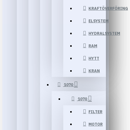
KRAFTÖVERFÖRING
ELSYSTEM
HYDRALSYSTEM
RAM
HYTT
KRAN
1070
1070
FILTER
MOTOR