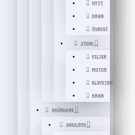
HYTT
KRAN
ÖVRIGT
1710D
FILTER
MOTOR
ELSYSTEM
KRAN
SKÖRDARE
04XX/570