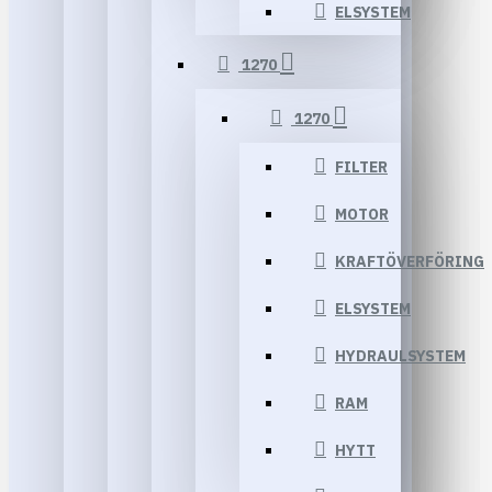
ELSYSTEM
1270
1270
FILTER
MOTOR
KRAFTÖVERFÖRING
ELSYSTEM
HYDRAULSYSTEM
RAM
HYTT