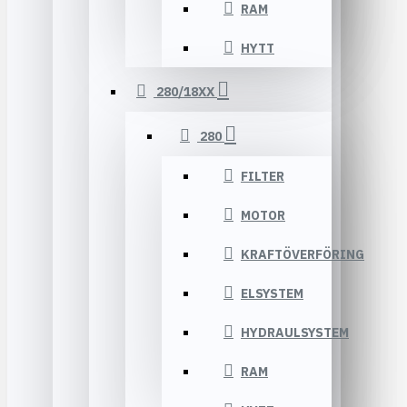
RAM
HYTT
280/18XX
280
FILTER
MOTOR
KRAFTÖVERFÖRING
ELSYSTEM
HYDRAULSYSTEM
RAM