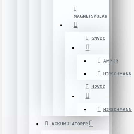
MAGNETSPOLAR
24VDC
AMP JR
HIRSCHMANN
12VDC
HIRSCHMANN
ACKUMULATORER