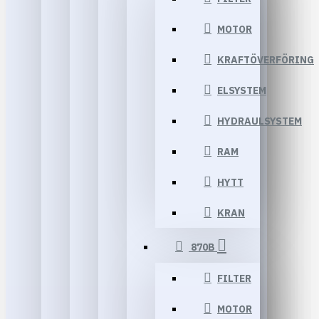
MOTOR
KRAFTÖVERFÖRING
ELSYSTEM
HYDRAULSYSTEM
RAM
HYTT
KRAN
870B
FILTER
MOTOR