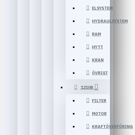
ELSYSTEM
HYDRAULSYSTEM
RAM
HYTT
KRAN
ÖVRIGT
1210B
FILTER
MOTOR
KRAFTÖVERFÖRING