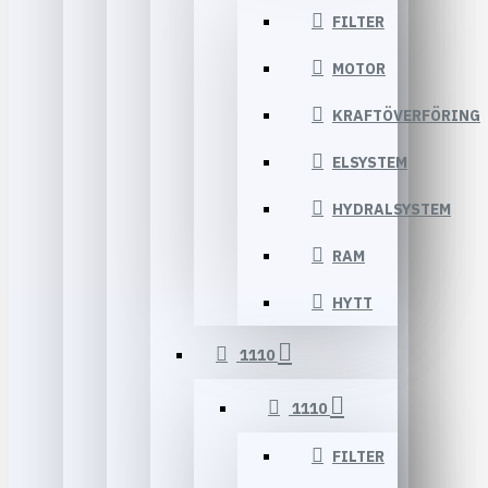
FILTER
MOTOR
KRAFTÖVERFÖRING
ELSYSTEM
HYDRALSYSTEM
RAM
HYTT
1110
1110
FILTER