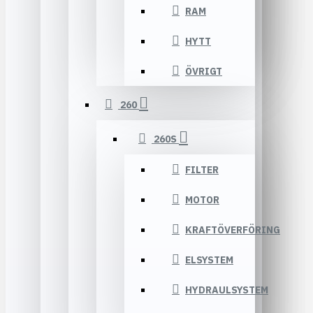
RAM
HYTT
ÖVRIGT
260
260S
FILTER
MOTOR
KRAFTÖVERFÖRING
ELSYSTEM
HYDRAULSYSTEM