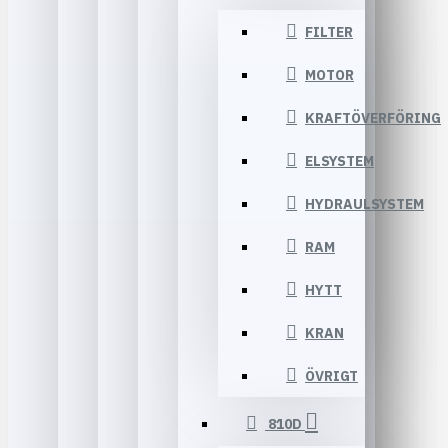
FILTER
MOTOR
KRAFTÖVERFÖRING
ELSYSTEM
HYDRAULSYSTEM
RAM
HYTT
KRAN
ÖVRIGT
810D