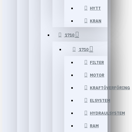
HYTT
KRAN
1710
1710
FILTER
MOTOR
KRAFTÖVERFÖRING
ELSYSTEM
HYDRAULSYSTEM
RAM