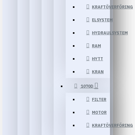
KRAFTÖVERFÖRING
ELSYSTEM
HYDRAULSYSTEM
RAM
HYTT
KRAN
1070D
FILTER
MOTOR
KRAFTÖVERFÖRING