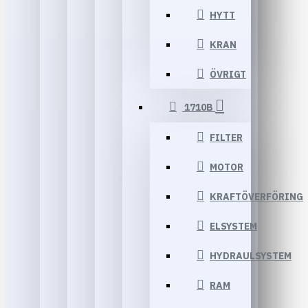
HYTT
KRAN
ÖVRIGT
1710B
FILTER
MOTOR
KRAFTÖVERFÖRING
ELSYSTEM
HYDRAULSYSTEM
RAM