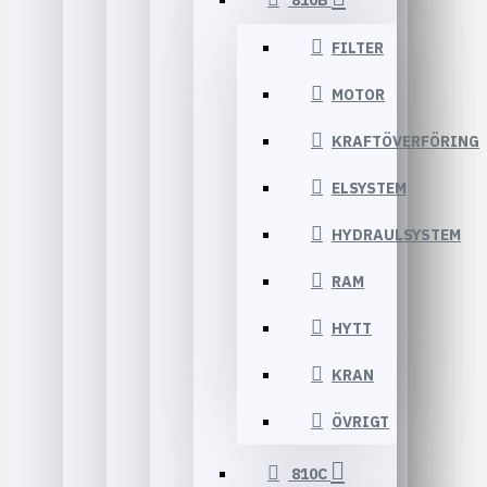
810B
FILTER
MOTOR
KRAFTÖVERFÖRING
ELSYSTEM
HYDRAULSYSTEM
RAM
HYTT
KRAN
ÖVRIGT
810C