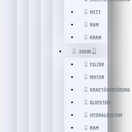
HYTT
RAM
KRAN
1410D
FILTER
MOTOR
KRAFTÖVERFÖRING
ELSYSTEM
HYDRALSYSTEM
RAM