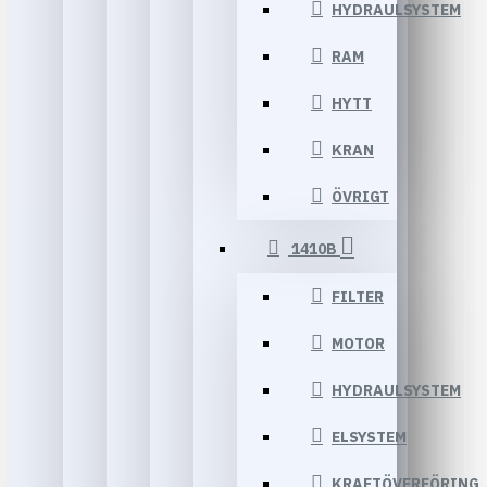
HYDRAULSYSTEM
RAM
HYTT
KRAN
ÖVRIGT
1410B
FILTER
MOTOR
HYDRAULSYSTEM
ELSYSTEM
KRAFTÖVERFÖRING