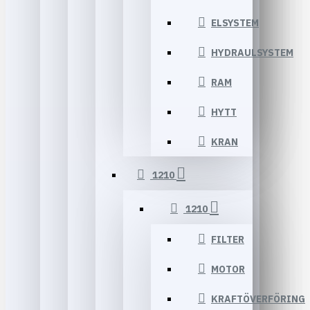
ELSYSTEM
HYDRAULSYSTEM
RAM
HYTT
KRAN
1210
1210
FILTER
MOTOR
KRAFTÖVERFÖRING