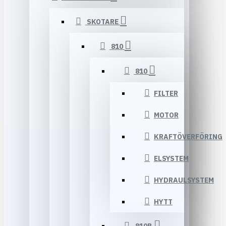
SKOTARE
810
810
FILTER
MOTOR
KRAFTÖVERFÖRING
ELSYSTEM
HYDRAULSYSTEM
HYTT