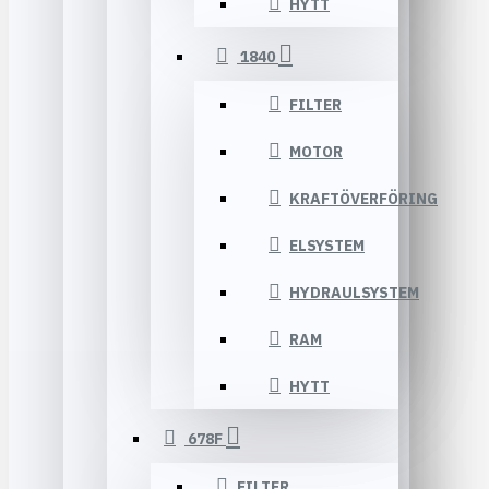
HYTT
1840
FILTER
MOTOR
KRAFTÖVERFÖRING
ELSYSTEM
HYDRAULSYSTEM
RAM
HYTT
678F
FILTER