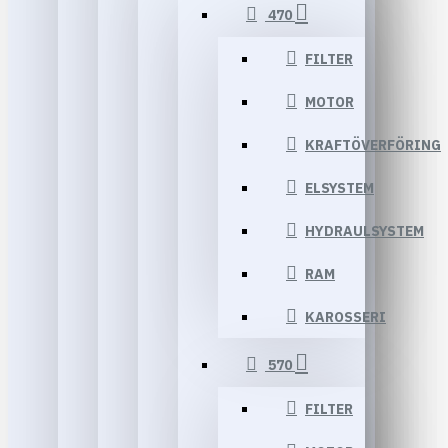
470
FILTER
MOTOR
KRAFTÖVERFÖRING
ELSYSTEM
HYDRAULSYSTEM
RAM
KAROSSERI
570
FILTER