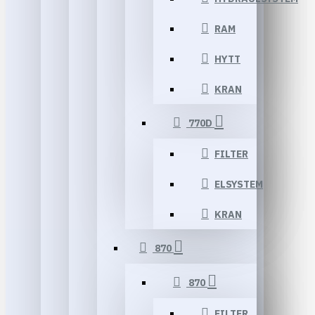
RAM
HYTT
KRAN
770D
FILTER
ELSYSTEM
KRAN
870
870
FILTER