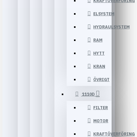
KRAFTÖVERFÖRING
ELSYSTEM
HYDRAULSYSTEM
RAM
HYTT
KRAN
ÖVRIGT
1110D
FILTER
MOTOR
KRAFTÖVERFÖRING