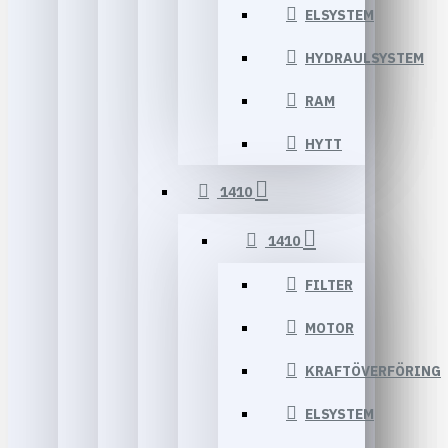
ELSYSTEM
HYDRAULSYSTEM
RAM
HYTT
1410
1410
FILTER
MOTOR
KRAFTÖVERFÖRING
ELSYSTEM