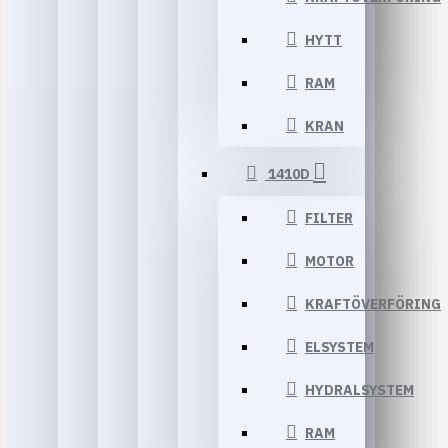
HYTT
RAM
KRAN
1410D
FILTER
MOTOR
KRAFTÖVERFÖRING
ELSYSTEM
HYDRALSYSTEM
RAM