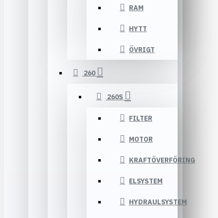
RAM
HYTT
ÖVRIGT
260
260S
FILTER
MOTOR
KRAFTÖVERFÖRING
ELSYSTEM
HYDRAULSYSTEM