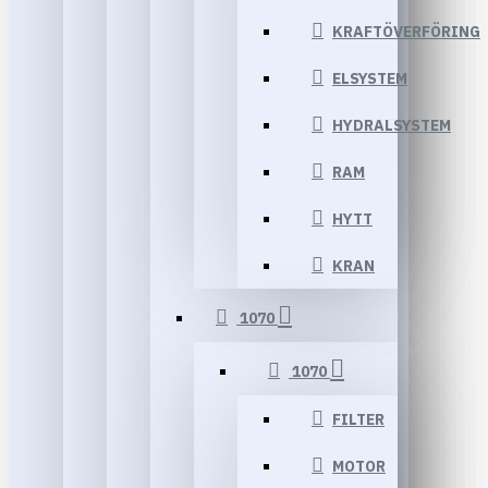
KRAFTÖVERFÖRING
ELSYSTEM
HYDRALSYSTEM
RAM
HYTT
KRAN
1070
1070
FILTER
MOTOR