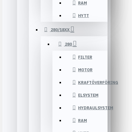
RAM
HYTT
280/18XX
280
FILTER
MOTOR
KRAFTÖVERFÖRING
ELSYSTEM
HYDRAULSYSTEM
RAM