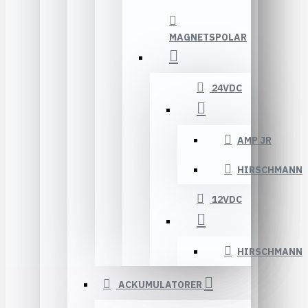
MAGNETSPOLAR
24VDC
AMP JR
HIRSCHMANN
12VDC
HIRSCHMANN
ACKUMULATORER