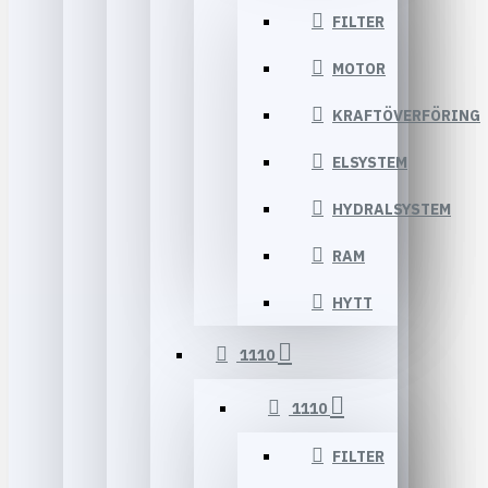
FILTER
MOTOR
KRAFTÖVERFÖRING
ELSYSTEM
HYDRALSYSTEM
RAM
HYTT
1110
1110
FILTER