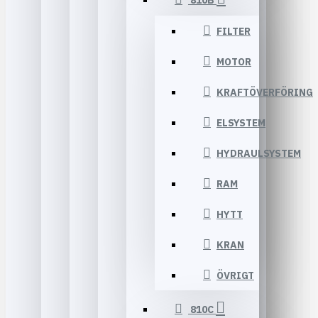
810B
FILTER
MOTOR
KRAFTÖVERFÖRING
ELSYSTEM
HYDRAULSYSTEM
RAM
HYTT
KRAN
ÖVRIGT
810C