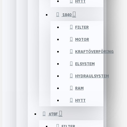
HYTT
1840
FILTER
MOTOR
KRAFTÖVERFÖRING
ELSYSTEM
HYDRAULSYSTEM
RAM
HYTT
678F
FILTER