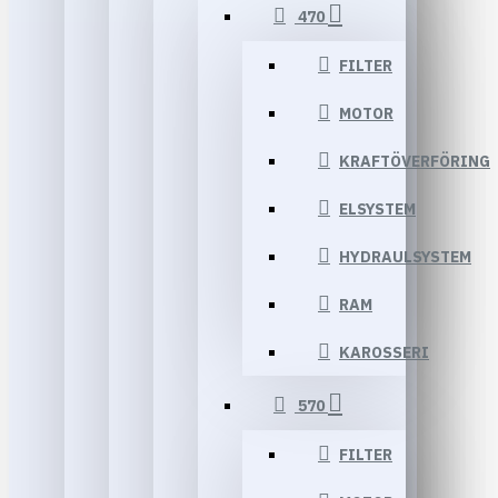
470
FILTER
MOTOR
KRAFTÖVERFÖRING
ELSYSTEM
HYDRAULSYSTEM
RAM
KAROSSERI
570
FILTER