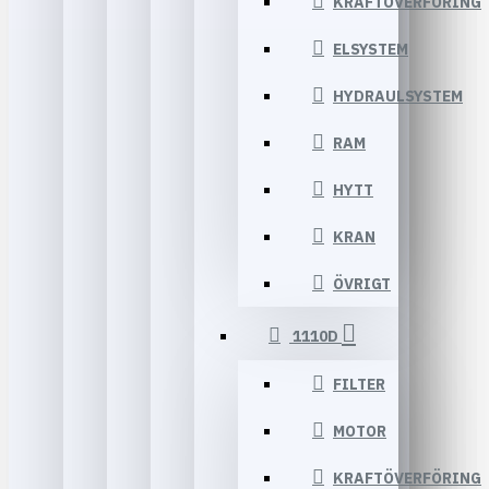
KRAFTÖVERFÖRING
ELSYSTEM
HYDRAULSYSTEM
RAM
HYTT
KRAN
ÖVRIGT
1110D
FILTER
MOTOR
KRAFTÖVERFÖRING