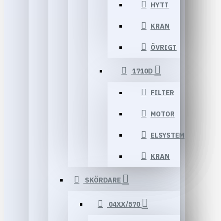
HYTT
KRAN
ÖVRIGT
1710D
FILTER
MOTOR
ELSYSTEM
KRAN
SKÖRDARE
04XX/570