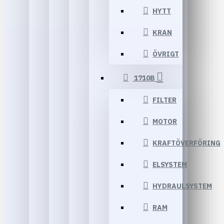
HYTT
KRAN
ÖVRIGT
1710B
FILTER
MOTOR
KRAFTÖVERFÖRING
ELSYSTEM
HYDRAULSYSTEM
RAM