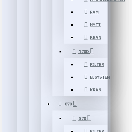
RAM
HYTT
KRAN
770D
FILTER
ELSYSTEM
KRAN
870
870
FILTER