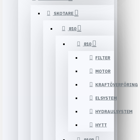
SKOTARE
810
810
FILTER
MOTOR
KRAFTÖVERFÖRING
ELSYSTEM
HYDRAULSYSTEM
HYTT