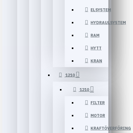
ELSYSTEM
HYDRAULSYSTEM
RAM
HYTT
KRAN
1210
1210
FILTER
MOTOR
KRAFTÖVERFÖRING