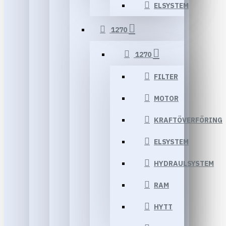
ELSYSTEM
1270
1270
FILTER
MOTOR
KRAFTÖVERFÖRING
ELSYSTEM
HYDRAULSYSTEM
RAM
HYTT