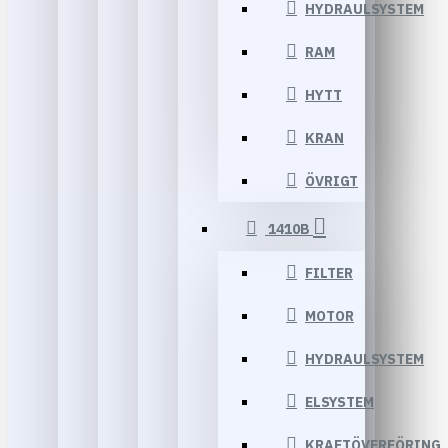
HYDRAULSYSTEM
RAM
HYTT
KRAN
ÖVRIGT
1410B
FILTER
MOTOR
HYDRAULSYSTEM
ELSYSTEM
KRAFTÖVERFÖRING