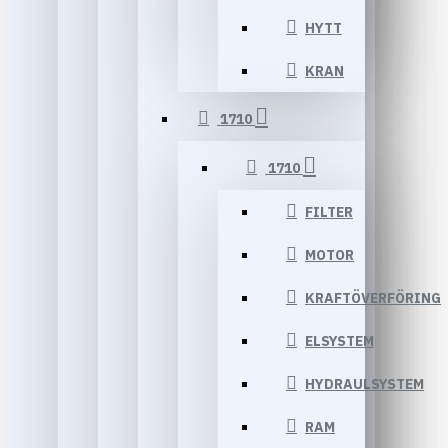
HYTT
KRAN
1710
1710
FILTER
MOTOR
KRAFTÖVERFÖRING
ELSYSTEM
HYDRAULSYSTEM
RAM