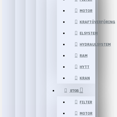
MOTOR
KRAFTÖVERFÖRING
ELSYSTEM
HYDRAULSYSTEM
RAM
HYTT
KRAN
870B
FILTER
MOTOR