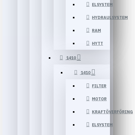
ELSYSTEM
HYDRAULSYSTEM
RAM
HYTT
1410
1410
FILTER
MOTOR
KRAFTÖVERFÖRING
ELSYSTEM