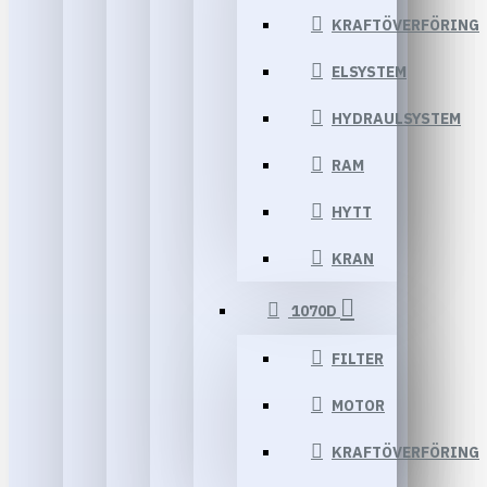
KRAFTÖVERFÖRING
ELSYSTEM
HYDRAULSYSTEM
RAM
HYTT
KRAN
1070D
FILTER
MOTOR
KRAFTÖVERFÖRING