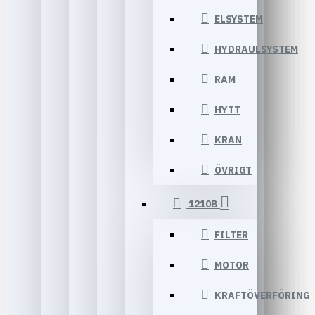
ELSYSTEM
HYDRAULSYSTEM
RAM
HYTT
KRAN
ÖVRIGT
1210B
FILTER
MOTOR
KRAFTÖVERFÖRING