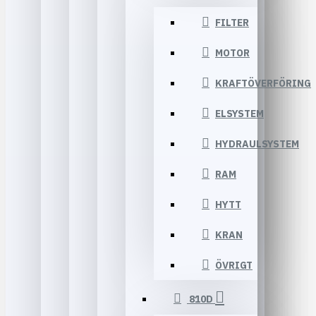
FILTER
MOTOR
KRAFTÖVERFÖRING
ELSYSTEM
HYDRAULSYSTEM
RAM
HYTT
KRAN
ÖVRIGT
810D