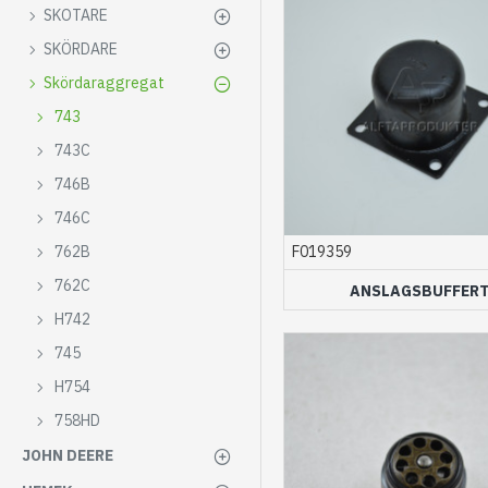
SKOTARE
SKÖRDARE
Skördaraggregat
743
743C
746B
746C
F019359
762B
762C
ANSLAGSBUFFER
H742
745
H754
758HD
JOHN DEERE