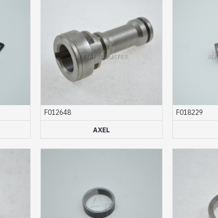
F012648
F018229
T
AXEL