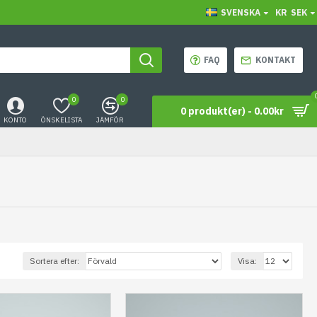
SVENSKA
KR
SEK
FAQ
KONTAKT
0
0
0 produkt(er) - 0.00kr
KONTO
ÖNSKELISTA
JÄMFÖR
Sortera efter:
Visa: