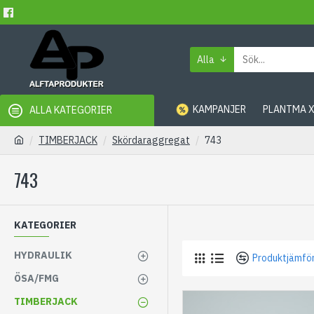
Alla
KAMPANJER
PLANTMA 
ALLA KATEGORIER
TIMBERJACK
Skördaraggregat
743
743
KATEGORIER
HYDRAULIK
Produktjämfö
ÖSA/FMG
TIMBERJACK