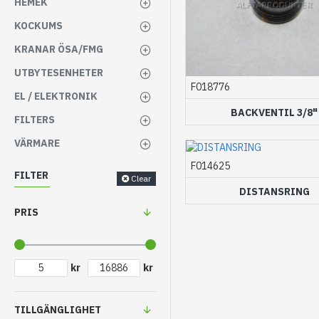
HEMEK
KOCKUMS
KRANAR ÖSA/FMG
UTBYTESENHETER
F018776
EL / ELEKTRONIK
BACKVENTIL 3/8"
FILTERS
VÄRMARE
F014625
FILTER
Clear
DISTANSRING
PRIS
kr
kr
TILLGÄNGLIGHET