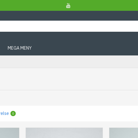
X
MEGA MENY
relse
0