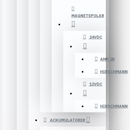
MAGNETSPOLAR
24VDC
AMP JR
HIRSCHMANN
12VDC
HIRSCHMANN
ACKUMULATORER