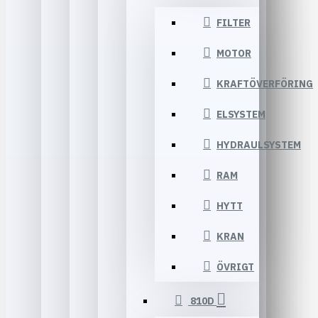
FILTER
MOTOR
KRAFTÖVERFÖRING
ELSYSTEM
HYDRAULSYSTEM
RAM
HYTT
KRAN
ÖVRIGT
810D