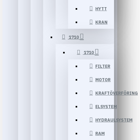
HYTT
KRAN
1710
1710
FILTER
MOTOR
KRAFTÖVERFÖRING
ELSYSTEM
HYDRAULSYSTEM
RAM