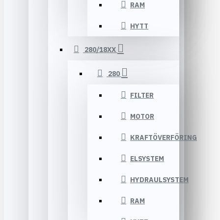
RAM
HYTT
280/18XX
280
FILTER
MOTOR
KRAFTÖVERFÖRING
ELSYSTEM
HYDRAULSYSTEM
RAM