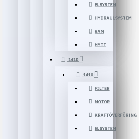
ELSYSTEM
HYDRAULSYSTEM
RAM
HYTT
1410
1410
FILTER
MOTOR
KRAFTÖVERFÖRING
ELSYSTEM