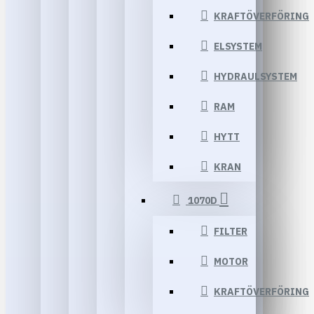
KRAFTÖVERFÖRING
ELSYSTEM
HYDRAULSYSTEM
RAM
HYTT
KRAN
1070D
FILTER
MOTOR
KRAFTÖVERFÖRING