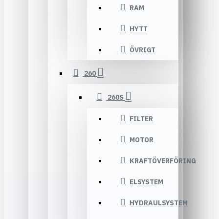
RAM
HYTT
ÖVRIGT
260
260S
FILTER
MOTOR
KRAFTÖVERFÖRING
ELSYSTEM
HYDRAULSYSTEM