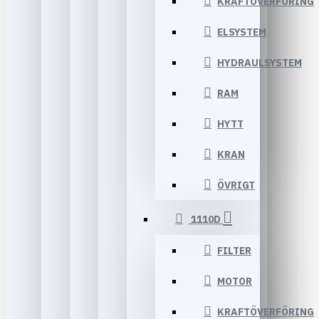
KRAFTÖVERFÖRING
ELSYSTEM
HYDRAULSYSTEM
RAM
HYTT
KRAN
ÖVRIGT
1110D
FILTER
MOTOR
KRAFTÖVERFÖRING