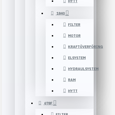
HYTT
1840
FILTER
MOTOR
KRAFTÖVERFÖRING
ELSYSTEM
HYDRAULSYSTEM
RAM
HYTT
678F
FILTER