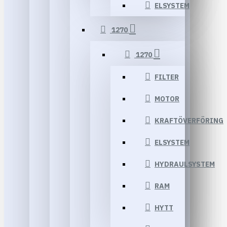
ELSYSTEM
1270
1270
FILTER
MOTOR
KRAFTÖVERFÖRING
ELSYSTEM
HYDRAULSYSTEM
RAM
HYTT