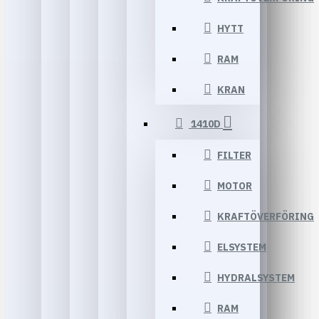
HYTT
RAM
KRAN
1410D
FILTER
MOTOR
KRAFTÖVERFÖRING
ELSYSTEM
HYDRALSYSTEM
RAM