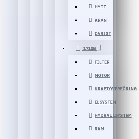
HYTT
KRAN
ÖVRIGT
1710B
FILTER
MOTOR
KRAFTÖVERFÖRING
ELSYSTEM
HYDRAULSYSTEM
RAM