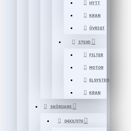
HYTT
KRAN
ÖVRIGT
1710D
FILTER
MOTOR
ELSYSTEM
KRAN
SKÖRDARE
04XX/570