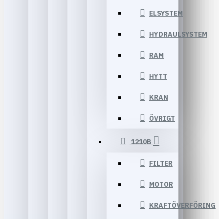
ELSYSTEM
HYDRAULSYSTEM
RAM
HYTT
KRAN
ÖVRIGT
1210B
FILTER
MOTOR
KRAFTÖVERFÖRING