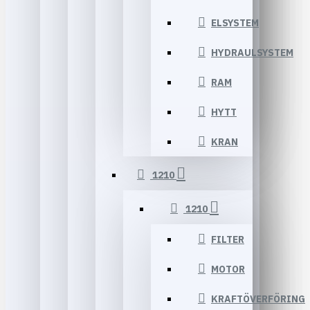
ELSYSTEM
HYDRAULSYSTEM
RAM
HYTT
KRAN
1210
1210
FILTER
MOTOR
KRAFTÖVERFÖRING