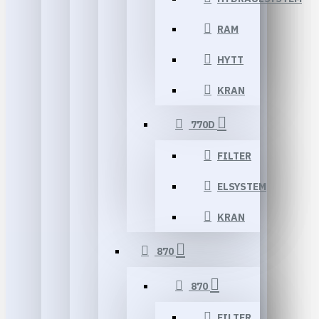
RAM
HYTT
KRAN
770D
FILTER
ELSYSTEM
KRAN
870
870
FILTER