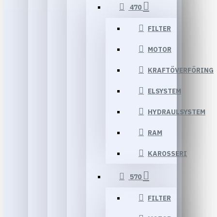
470
FILTER
MOTOR
KRAFTÖVERFÖRING
ELSYSTEM
HYDRAULSYSTEM
RAM
KAROSSERI
570
FILTER