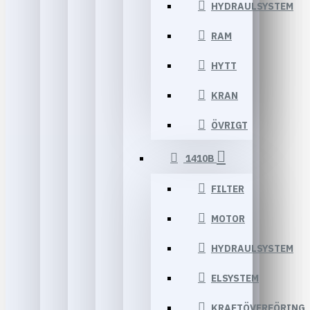
HYDRAULSYSTEM
RAM
HYTT
KRAN
ÖVRIGT
1410B
FILTER
MOTOR
HYDRAULSYSTEM
ELSYSTEM
KRAFTÖVERFÖRING