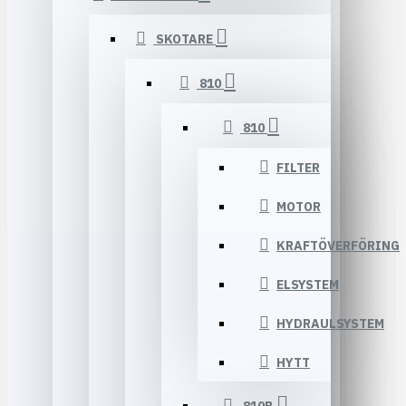
SKOTARE
810
810
FILTER
MOTOR
KRAFTÖVERFÖRING
ELSYSTEM
HYDRAULSYSTEM
HYTT