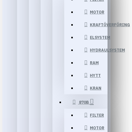
MOTOR
KRAFTÖVERFÖRING
ELSYSTEM
HYDRAULSYSTEM
RAM
HYTT
KRAN
870B
FILTER
MOTOR