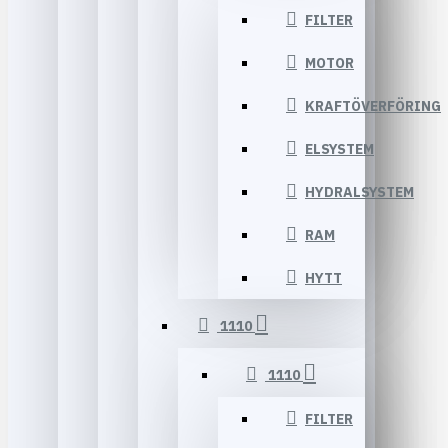
FILTER
MOTOR
KRAFTÖVERFÖRING
ELSYSTEM
HYDRALSYSTEM
RAM
HYTT
1110
1110
FILTER