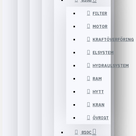
810B
FILTER
MOTOR
KRAFTÖVERFÖRING
ELSYSTEM
HYDRAULSYSTEM
RAM
HYTT
KRAN
ÖVRIGT
810C