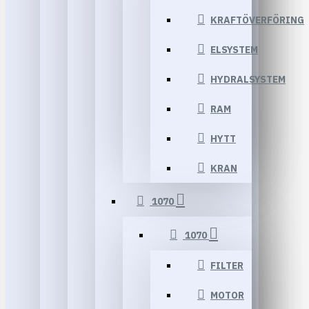
KRAFTÖVERFÖRING
ELSYSTEM
HYDRALSYSTEM
RAM
HYTT
KRAN
1070
1070
FILTER
MOTOR