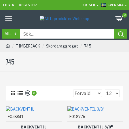
LOGIN
REGISTER
KR
SEK
SVENSKA
0
Alla
TIMBERJACK
Skördaraggregat
745
745
0
F058841
F018776
BACKVENTIL
BACKVENTIL 3/8"