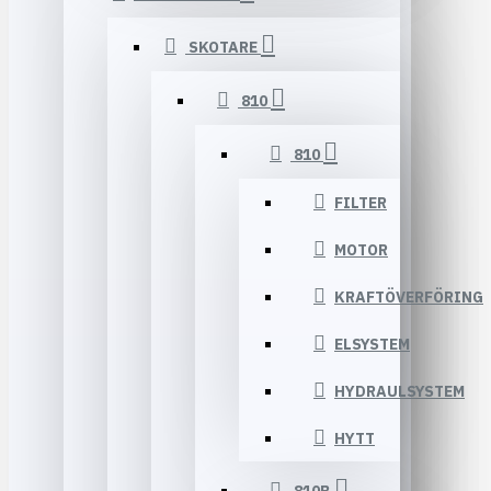
SKOTARE
810
810
FILTER
MOTOR
KRAFTÖVERFÖRING
ELSYSTEM
HYDRAULSYSTEM
HYTT