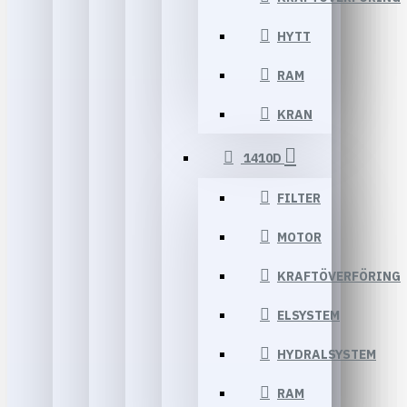
HYTT
RAM
KRAN
1410D
FILTER
MOTOR
KRAFTÖVERFÖRING
ELSYSTEM
HYDRALSYSTEM
RAM