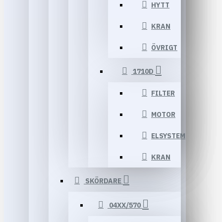
HYTT
KRAN
ÖVRIGT
1710D
FILTER
MOTOR
ELSYSTEM
KRAN
SKÖRDARE
04XX/570