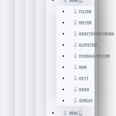
810B
FILTER
MOTOR
KRAFTÖVERFÖRING
ELSYSTEM
HYDRAULSYSTEM
RAM
HYTT
KRAN
ÖVRIGT
810C