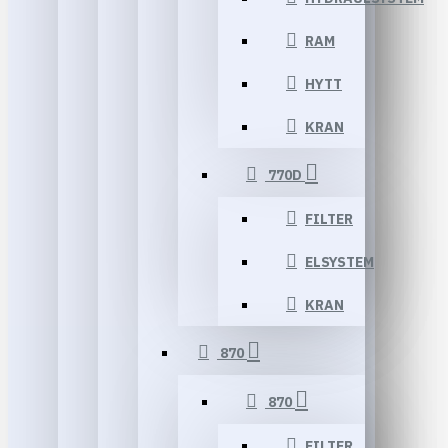
RAM
HYTT
KRAN
770D
FILTER
ELSYSTEM
KRAN
870
870
FILTER