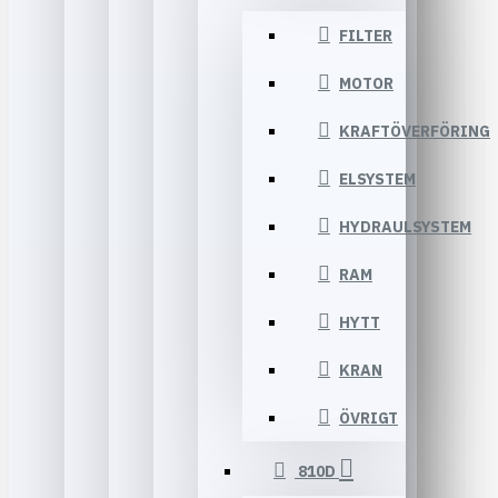
FILTER
MOTOR
KRAFTÖVERFÖRING
ELSYSTEM
HYDRAULSYSTEM
RAM
HYTT
KRAN
ÖVRIGT
810D