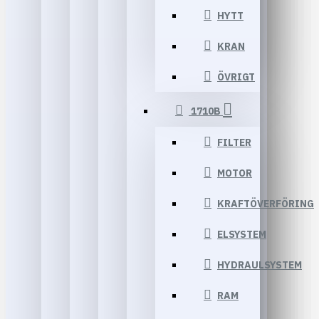
HYTT
KRAN
ÖVRIGT
1710B
FILTER
MOTOR
KRAFTÖVERFÖRING
ELSYSTEM
HYDRAULSYSTEM
RAM