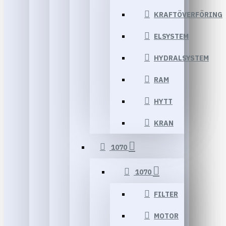
KRAFTÖVERFÖRING
ELSYSTEM
HYDRALSYSTEM
RAM
HYTT
KRAN
1070
1070
FILTER
MOTOR