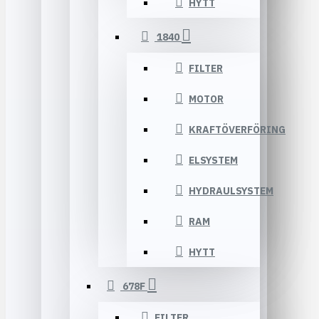
HYTT
1840
FILTER
MOTOR
KRAFTÖVERFÖRING
ELSYSTEM
HYDRAULSYSTEM
RAM
HYTT
678F
FILTER