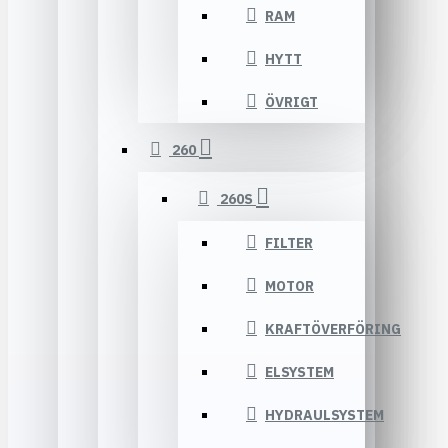
RAM
HYTT
ÖVRIGT
260
260S
FILTER
MOTOR
KRAFTÖVERFÖRING
ELSYSTEM
HYDRAULSYSTEM