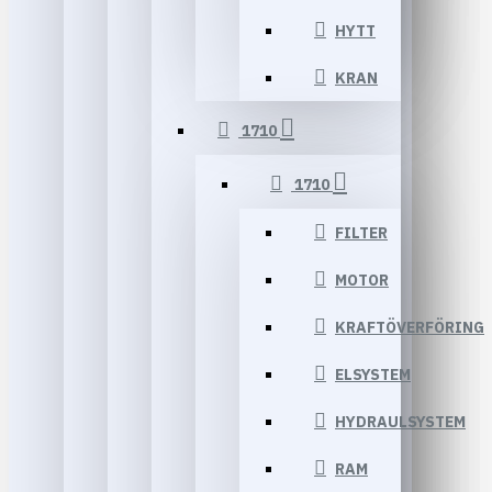
HYTT
KRAN
1710
1710
FILTER
MOTOR
KRAFTÖVERFÖRING
ELSYSTEM
HYDRAULSYSTEM
RAM