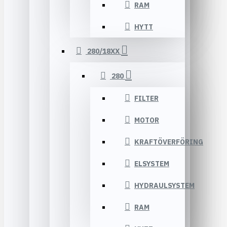
RAM
HYTT
280/18XX
280
FILTER
MOTOR
KRAFTÖVERFÖRING
ELSYSTEM
HYDRAULSYSTEM
RAM