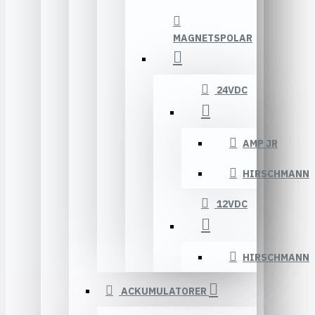
MAGNETSPOLAR
24VDC
AMP JR
HIRSCHMANN
12VDC
HIRSCHMANN
ACKUMULATORER