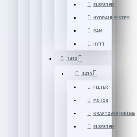
ELSYSTEM
HYDRAULSYSTEM
RAM
HYTT
1410
1410
FILTER
MOTOR
KRAFTÖVERFÖRING
ELSYSTEM