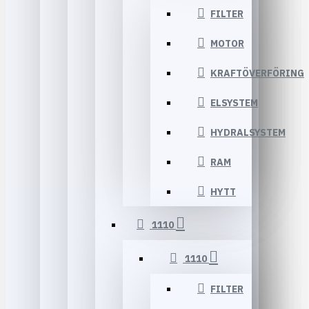
FILTER
MOTOR
KRAFTÖVERFÖRING
ELSYSTEM
HYDRALSYSTEM
RAM
HYTT
1110
1110
FILTER