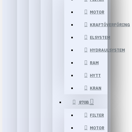
MOTOR
KRAFTÖVERFÖRING
ELSYSTEM
HYDRAULSYSTEM
RAM
HYTT
KRAN
870B
FILTER
MOTOR