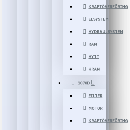
KRAFTÖVERFÖRING
ELSYSTEM
HYDRAULSYSTEM
RAM
HYTT
KRAN
1070D
FILTER
MOTOR
KRAFTÖVERFÖRING