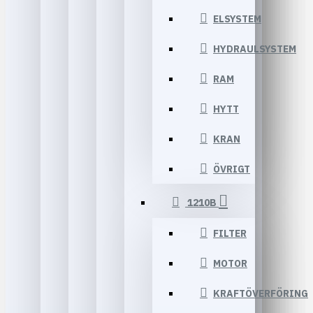
ELSYSTEM
HYDRAULSYSTEM
RAM
HYTT
KRAN
ÖVRIGT
1210B
FILTER
MOTOR
KRAFTÖVERFÖRING