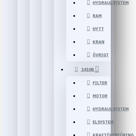
HYDRAULSYSTEM
RAM
HYTT
KRAN
ÖVRIGT
1410B
FILTER
MOTOR
HYDRAULSYSTEM
ELSYSTEM
KRAFTÖVERFÖRING