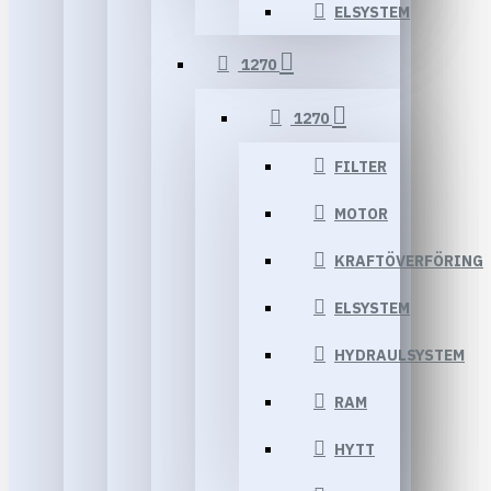
ELSYSTEM
1270
1270
FILTER
MOTOR
KRAFTÖVERFÖRING
ELSYSTEM
HYDRAULSYSTEM
RAM
HYTT