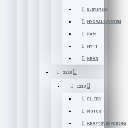
ELSYSTEM
HYDRAULSYSTEM
RAM
HYTT
KRAN
1210
1210
FILTER
MOTOR
KRAFTÖVERFÖRING