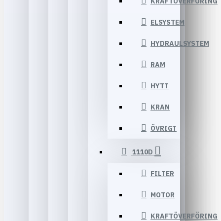
KRAFTÖVERFÖRING
ELSYSTEM
HYDRAULSYSTEM
RAM
HYTT
KRAN
ÖVRIGT
1110D
FILTER
MOTOR
KRAFTÖVERFÖRING