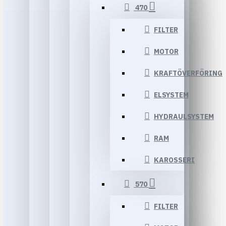
470
FILTER
MOTOR
KRAFTÖVERFÖRING
ELSYSTEM
HYDRAULSYSTEM
RAM
KAROSSERI
570
FILTER