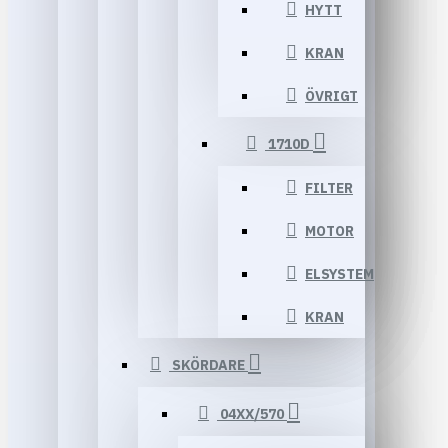
HYTT
KRAN
ÖVRIGT
1710D
FILTER
MOTOR
ELSYSTEM
KRAN
SKÖRDARE
04XX/570