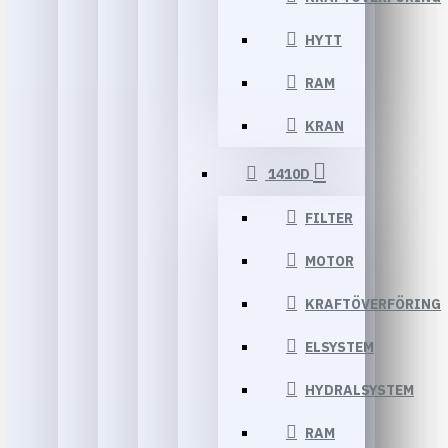
HYTT
RAM
KRAN
1410D
FILTER
MOTOR
KRAFTÖVERFÖRING
ELSYSTEM
HYDRALSYSTEM
RAM