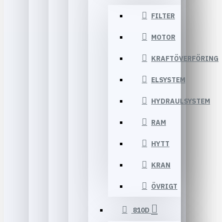
FILTER
MOTOR
KRAFTÖVERFÖRING
ELSYSTEM
HYDRAULSYSTEM
RAM
HYTT
KRAN
ÖVRIGT
810D