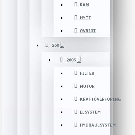
RAM
HYTT
ÖVRIGT
260
260S
FILTER
MOTOR
KRAFTÖVERFÖRING
ELSYSTEM
HYDRAULSYSTEM