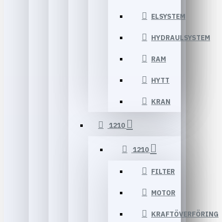
ELSYSTEM
HYDRAULSYSTEM
RAM
HYTT
KRAN
1210
1210
FILTER
MOTOR
KRAFTÖVERFÖRING