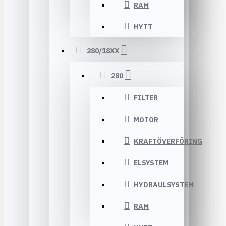
RAM
HYTT
280/18XX
280
FILTER
MOTOR
KRAFTÖVERFÖRING
ELSYSTEM
HYDRAULSYSTEM
RAM