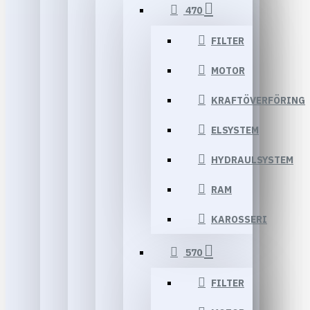
470
FILTER
MOTOR
KRAFTÖVERFÖRING
ELSYSTEM
HYDRAULSYSTEM
RAM
KAROSSERI
570
FILTER