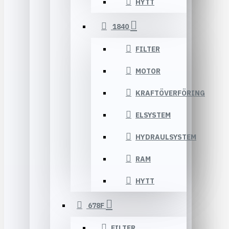
HYTT
1840
FILTER
MOTOR
KRAFTÖVERFÖRING
ELSYSTEM
HYDRAULSYSTEM
RAM
HYTT
678F
FILTER