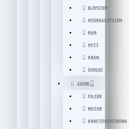
ELSYSTEM
HYDRAULSYSTEM
RAM
HYTT
KRAN
ÖVRIGT
1210B
FILTER
MOTOR
KRAFTÖVERFÖRING