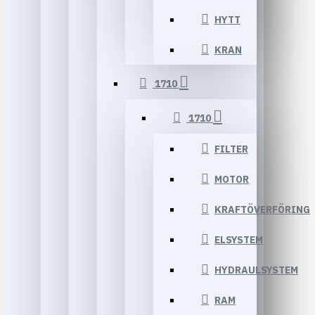
HYTT
KRAN
1710
1710
FILTER
MOTOR
KRAFTÖVERFÖRING
ELSYSTEM
HYDRAULSYSTEM
RAM