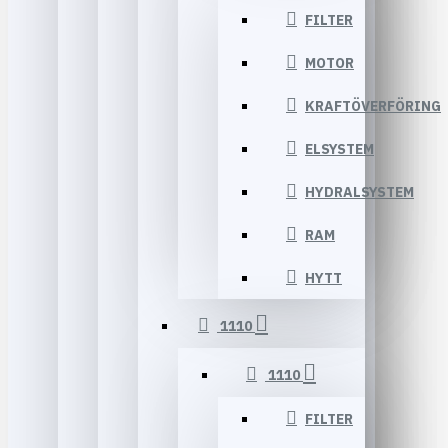
FILTER
MOTOR
KRAFTÖVERFÖRING
ELSYSTEM
HYDRALSYSTEM
RAM
HYTT
1110
1110
FILTER