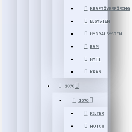
KRAFTÖVERFÖRING
ELSYSTEM
HYDRALSYSTEM
RAM
HYTT
KRAN
1070
1070
FILTER
MOTOR