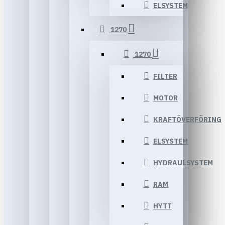
ELSYSTEM
1270
1270
FILTER
MOTOR
KRAFTÖVERFÖRING
ELSYSTEM
HYDRAULSYSTEM
RAM
HYTT