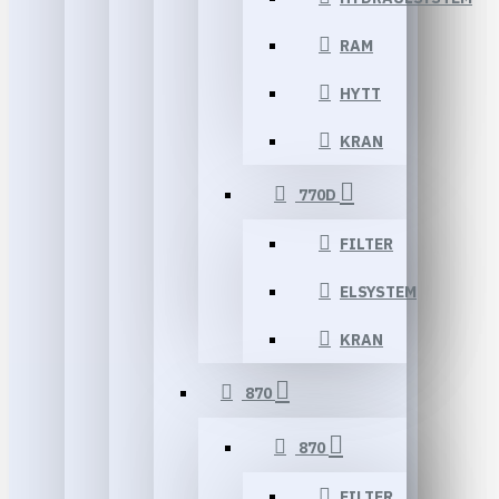
RAM
HYTT
KRAN
770D
FILTER
ELSYSTEM
KRAN
870
870
FILTER