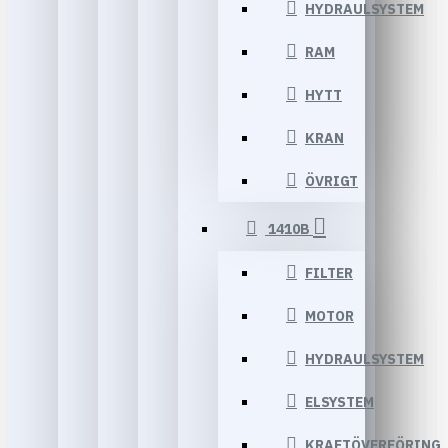
HYDRAULSYSTEM
RAM
HYTT
KRAN
ÖVRIGT
1410B
FILTER
MOTOR
HYDRAULSYSTEM
ELSYSTEM
KRAFTÖVERFÖRING