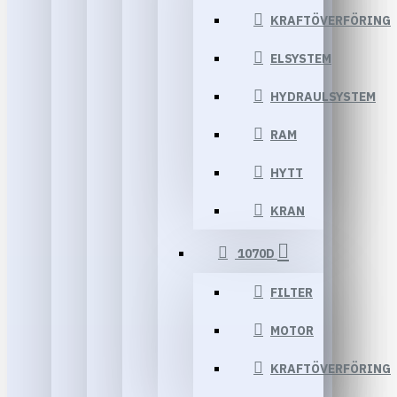
KRAFTÖVERFÖRING
ELSYSTEM
HYDRAULSYSTEM
RAM
HYTT
KRAN
1070D
FILTER
MOTOR
KRAFTÖVERFÖRING