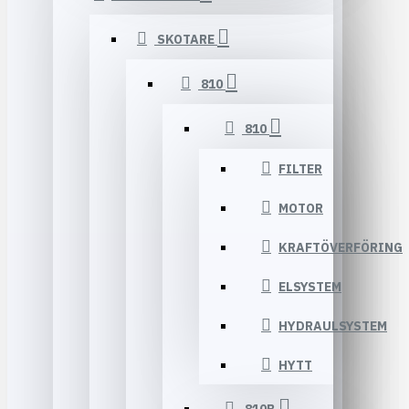
SKOTARE
810
810
FILTER
MOTOR
KRAFTÖVERFÖRING
ELSYSTEM
HYDRAULSYSTEM
HYTT