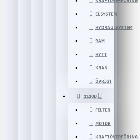
KRAFTÖVERFÖRING
ELSYSTEM
HYDRAULSYSTEM
RAM
HYTT
KRAN
ÖVRIGT
1110D
FILTER
MOTOR
KRAFTÖVERFÖRING