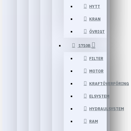
HYTT
KRAN
ÖVRIGT
1710B
FILTER
MOTOR
KRAFTÖVERFÖRING
ELSYSTEM
HYDRAULSYSTEM
RAM