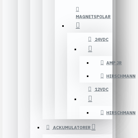
MAGNETSPOLAR
24VDC
AMP JR
HIRSCHMANN
12VDC
HIRSCHMANN
ACKUMULATORER