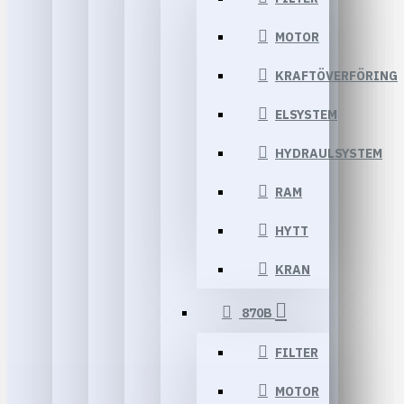
MOTOR
KRAFTÖVERFÖRING
ELSYSTEM
HYDRAULSYSTEM
RAM
HYTT
KRAN
870B
FILTER
MOTOR