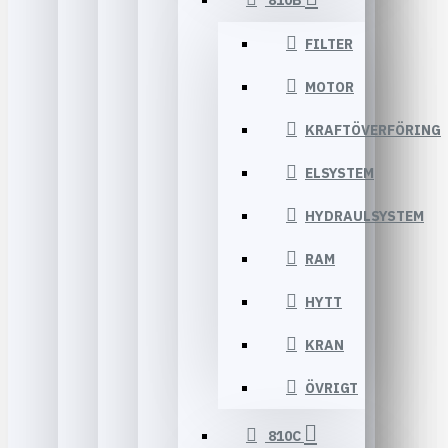
810B
FILTER
MOTOR
KRAFTÖVERFÖRING
ELSYSTEM
HYDRAULSYSTEM
RAM
HYTT
KRAN
ÖVRIGT
810C