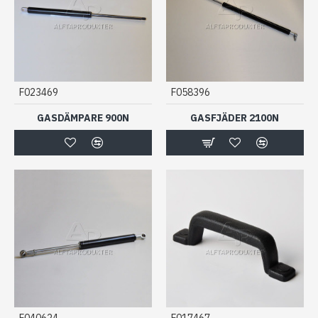
F023469
F058396
GASDÄMPARE 900N
GASFJÄDER 2100N
F040624
F017467