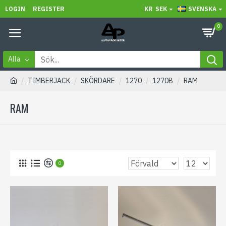
LOGIN
REGISTER
KR
SEK
SVENSKA
0
Alla
TIMBERJACK
SKÖRDARE
1270
1270B
RAM
RAM
0