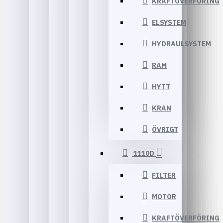
KRAFTÖVERFÖRING
ELSYSTEM
HYDRAULSYSTEM
RAM
HYTT
KRAN
ÖVRIGT
1110D
FILTER
MOTOR
KRAFTÖVERFÖRING