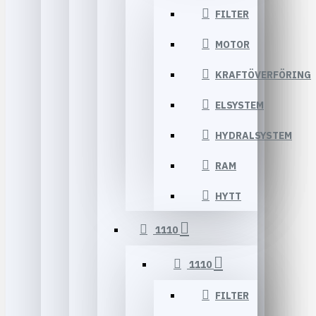
FILTER
MOTOR
KRAFTÖVERFÖRING
ELSYSTEM
HYDRALSYSTEM
RAM
HYTT
1110
1110
FILTER