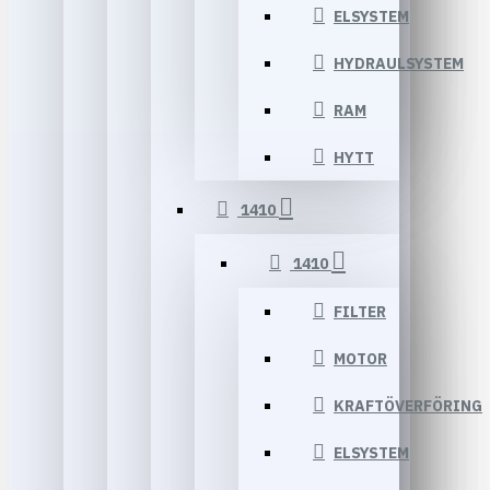
ELSYSTEM
HYDRAULSYSTEM
RAM
HYTT
1410
1410
FILTER
MOTOR
KRAFTÖVERFÖRING
ELSYSTEM