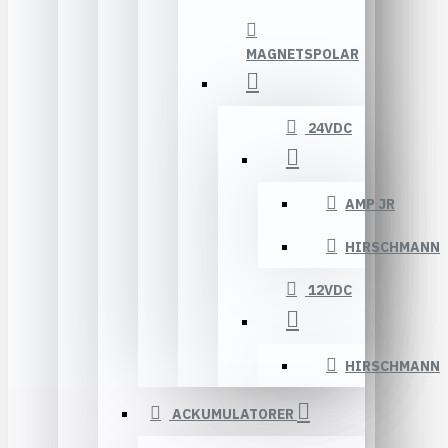
MAGNETSPOLAR
24VDC
AMP JR
HIRSCHMANN
12VDC
HIRSCHMANN
ACKUMULATORER