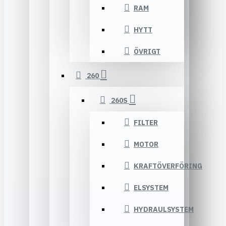
RAM
HYTT
ÖVRIGT
260
260S
FILTER
MOTOR
KRAFTÖVERFÖRING
ELSYSTEM
HYDRAULSYSTEM