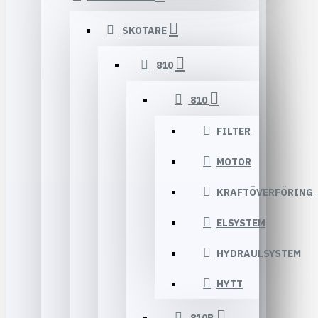
SKOTARE
810
810
FILTER
MOTOR
KRAFTÖVERFÖRING
ELSYSTEM
HYDRAULSYSTEM
HYTT