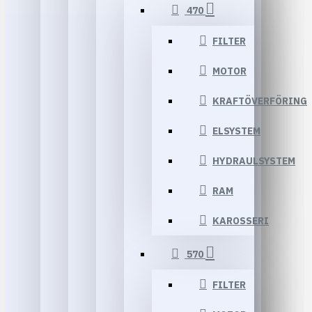
470
FILTER
MOTOR
KRAFTÖVERFÖRING
ELSYSTEM
HYDRAULSYSTEM
RAM
KAROSSERI
570
FILTER