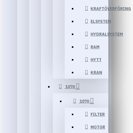
KRAFTÖVERFÖRING
ELSYSTEM
HYDRALSYSTEM
RAM
HYTT
KRAN
1070
1070
FILTER
MOTOR