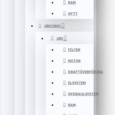
RAM
HYTT
280/18XX
280
FILTER
MOTOR
KRAFTÖVERFÖRING
ELSYSTEM
HYDRAULSYSTEM
RAM