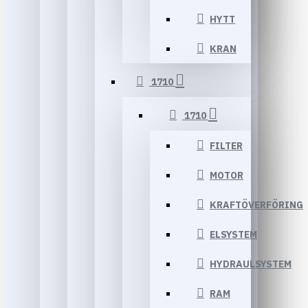
HYTT
KRAN
1710
1710
FILTER
MOTOR
KRAFTÖVERFÖRING
ELSYSTEM
HYDRAULSYSTEM
RAM