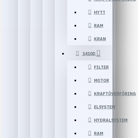
HYTT
RAM
KRAN
1410D
FILTER
MOTOR
KRAFTÖVERFÖRING
ELSYSTEM
HYDRALSYSTEM
RAM