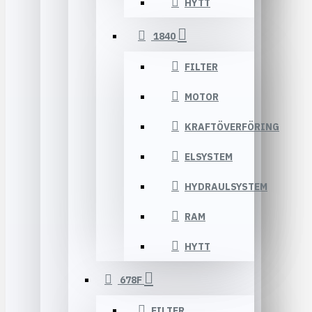
HYTT
1840
FILTER
MOTOR
KRAFTÖVERFÖRING
ELSYSTEM
HYDRAULSYSTEM
RAM
HYTT
678F
FILTER