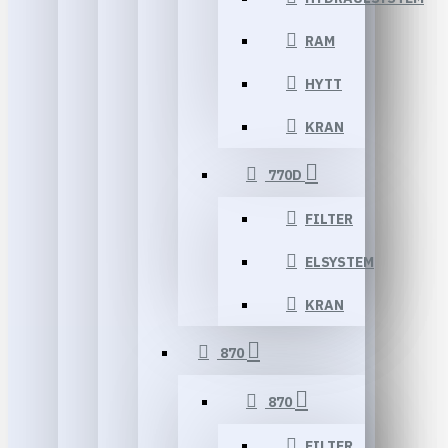
RAM
HYTT
KRAN
770D
FILTER
ELSYSTEM
KRAN
870
870
FILTER