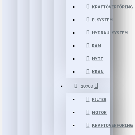
KRAFTÖVERFÖRING
ELSYSTEM
HYDRAULSYSTEM
RAM
HYTT
KRAN
1070D
FILTER
MOTOR
KRAFTÖVERFÖRING