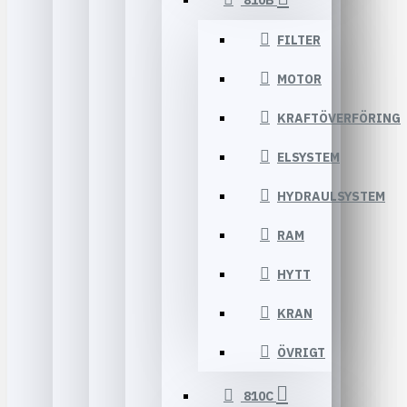
810B
FILTER
MOTOR
KRAFTÖVERFÖRING
ELSYSTEM
HYDRAULSYSTEM
RAM
HYTT
KRAN
ÖVRIGT
810C