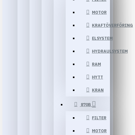
MOTOR
KRAFTÖVERFÖRING
ELSYSTEM
HYDRAULSYSTEM
RAM
HYTT
KRAN
870B
FILTER
MOTOR