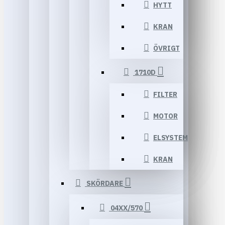
HYTT
KRAN
ÖVRIGT
1710D
FILTER
MOTOR
ELSYSTEM
KRAN
SKÖRDARE
04XX/570