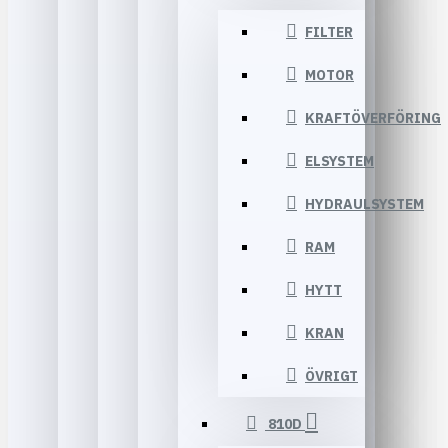
FILTER
MOTOR
KRAFTÖVERFÖRING
ELSYSTEM
HYDRAULSYSTEM
RAM
HYTT
KRAN
ÖVRIGT
810D