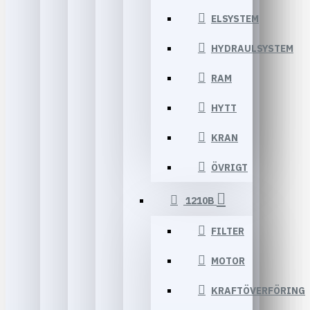
ELSYSTEM
HYDRAULSYSTEM
RAM
HYTT
KRAN
ÖVRIGT
1210B
FILTER
MOTOR
KRAFTÖVERFÖRING