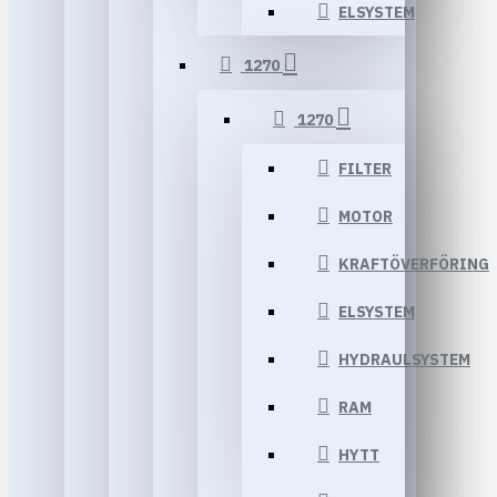
ELSYSTEM
1270
1270
FILTER
MOTOR
KRAFTÖVERFÖRING
ELSYSTEM
HYDRAULSYSTEM
RAM
HYTT