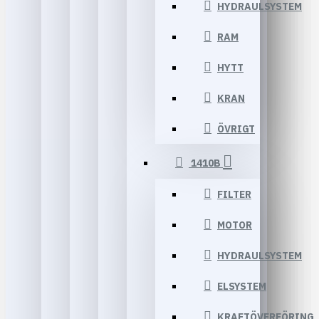
HYDRAULSYSTEM
RAM
HYTT
KRAN
ÖVRIGT
1410B
FILTER
MOTOR
HYDRAULSYSTEM
ELSYSTEM
KRAFTÖVERFÖRING