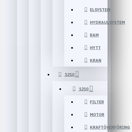
ELSYSTEM
HYDRAULSYSTEM
RAM
HYTT
KRAN
1210
1210
FILTER
MOTOR
KRAFTÖVERFÖRING