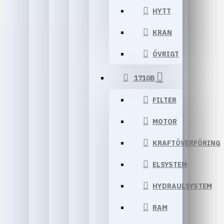
HYTT
KRAN
ÖVRIGT
1710B
FILTER
MOTOR
KRAFTÖVERFÖRING
ELSYSTEM
HYDRAULSYSTEM
RAM