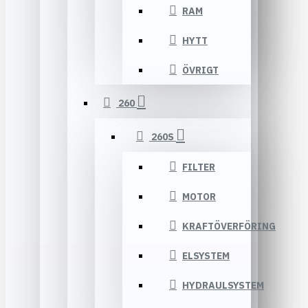
RAM
HYTT
ÖVRIGT
260
260S
FILTER
MOTOR
KRAFTÖVERFÖRING
ELSYSTEM
HYDRAULSYSTEM