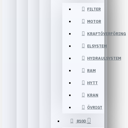
FILTER
MOTOR
KRAFTÖVERFÖRING
ELSYSTEM
HYDRAULSYSTEM
RAM
HYTT
KRAN
ÖVRIGT
810D