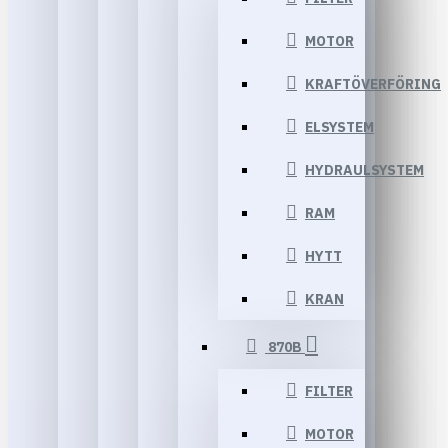
MOTOR
KRAFTÖVERFÖRING
ELSYSTEM
HYDRAULSYSTEM
RAM
HYTT
KRAN
870B
FILTER
MOTOR