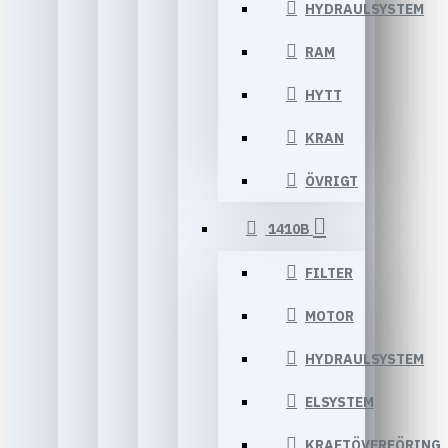
HYDRAULSYSTEM
RAM
HYTT
KRAN
ÖVRIGT
1410B
FILTER
MOTOR
HYDRAULSYSTEM
ELSYSTEM
KRAFTÖVERFÖRING