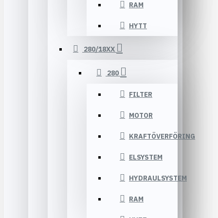
RAM
HYTT
280/18XX
280
FILTER
MOTOR
KRAFTÖVERFÖRING
ELSYSTEM
HYDRAULSYSTEM
RAM