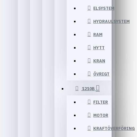
ELSYSTEM
HYDRAULSYSTEM
RAM
HYTT
KRAN
ÖVRIGT
1210B
FILTER
MOTOR
KRAFTÖVERFÖRING