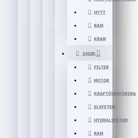
HYTT
RAM
KRAN
1410D
FILTER
MOTOR
KRAFTÖVERFÖRING
ELSYSTEM
HYDRALSYSTEM
RAM