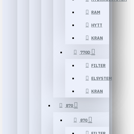
RAM
HYTT
KRAN
770D
FILTER
ELSYSTEM
KRAN
870
870
FILTER