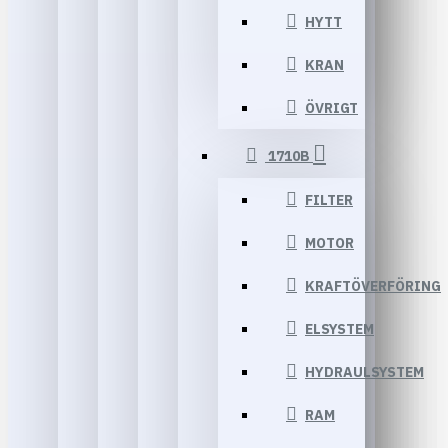
HYTT
KRAN
ÖVRIGT
1710B
FILTER
MOTOR
KRAFTÖVERFÖRING
ELSYSTEM
HYDRAULSYSTEM
RAM