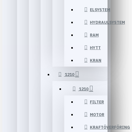
ELSYSTEM
HYDRAULSYSTEM
RAM
HYTT
KRAN
1210
1210
FILTER
MOTOR
KRAFTÖVERFÖRING