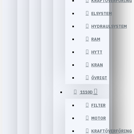
KRAFTÖVERFÖRING
ELSYSTEM
HYDRAULSYSTEM
RAM
HYTT
KRAN
ÖVRIGT
1110D
FILTER
MOTOR
KRAFTÖVERFÖRING