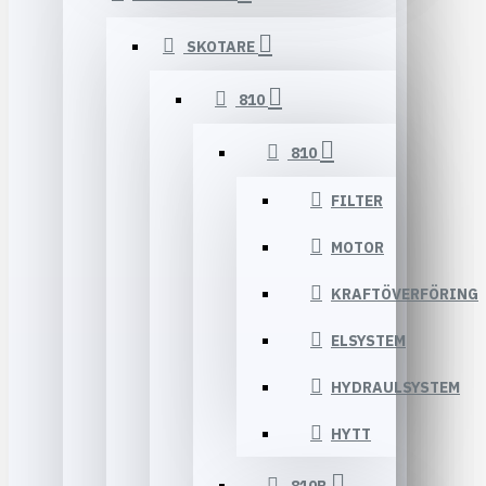
SKOTARE
810
810
FILTER
MOTOR
KRAFTÖVERFÖRING
ELSYSTEM
HYDRAULSYSTEM
HYTT