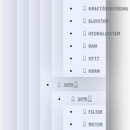
KRAFTÖVERFÖRING
ELSYSTEM
HYDRALSYSTEM
RAM
HYTT
KRAN
1070
1070
FILTER
MOTOR