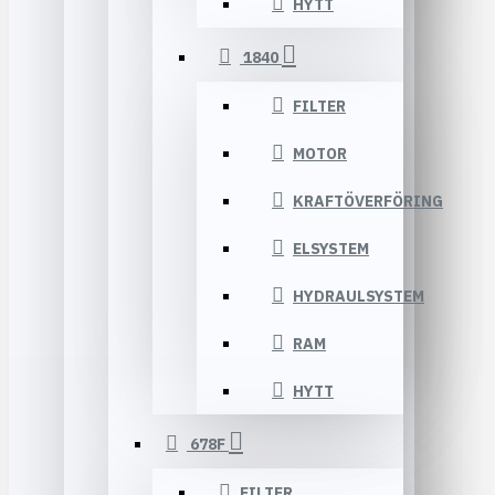
HYTT
1840
FILTER
MOTOR
KRAFTÖVERFÖRING
ELSYSTEM
HYDRAULSYSTEM
RAM
HYTT
678F
FILTER