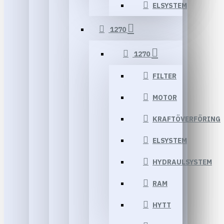
ELSYSTEM
1270
1270
FILTER
MOTOR
KRAFTÖVERFÖRING
ELSYSTEM
HYDRAULSYSTEM
RAM
HYTT