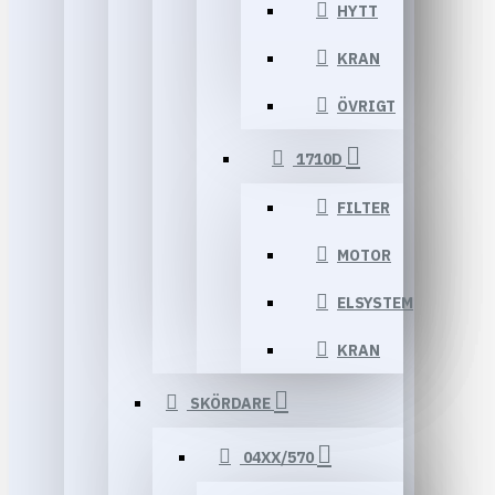
HYTT
KRAN
ÖVRIGT
1710D
FILTER
MOTOR
ELSYSTEM
KRAN
SKÖRDARE
04XX/570