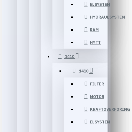
ELSYSTEM
HYDRAULSYSTEM
RAM
HYTT
1410
1410
FILTER
MOTOR
KRAFTÖVERFÖRING
ELSYSTEM