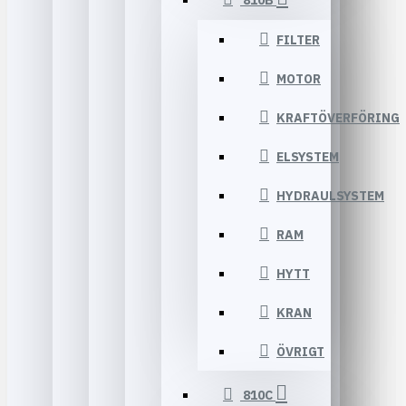
810B
FILTER
MOTOR
KRAFTÖVERFÖRING
ELSYSTEM
HYDRAULSYSTEM
RAM
HYTT
KRAN
ÖVRIGT
810C