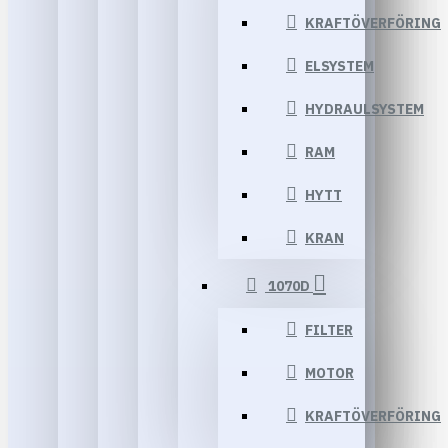
KRAFTÖVERFÖRING
ELSYSTEM
HYDRAULSYSTEM
RAM
HYTT
KRAN
1070D
FILTER
MOTOR
KRAFTÖVERFÖRING