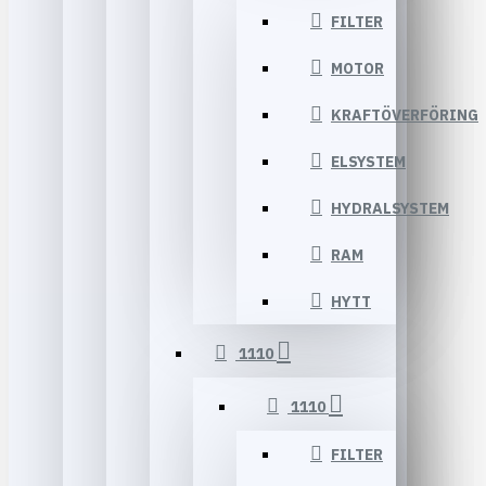
FILTER
MOTOR
KRAFTÖVERFÖRING
ELSYSTEM
HYDRALSYSTEM
RAM
HYTT
1110
1110
FILTER