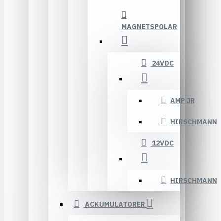
MAGNETSPOLAR
24VDC
AMP JR
HIRSCHMANN
12VDC
HIRSCHMANN
ACKUMULATORER