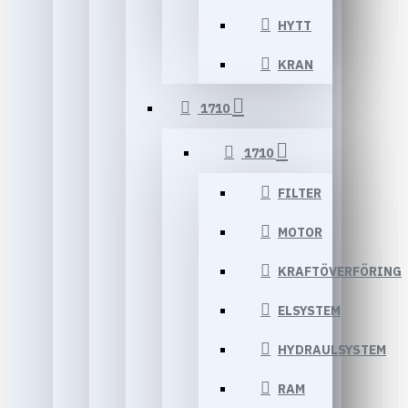
HYTT
KRAN
1710
1710
FILTER
MOTOR
KRAFTÖVERFÖRING
ELSYSTEM
HYDRAULSYSTEM
RAM