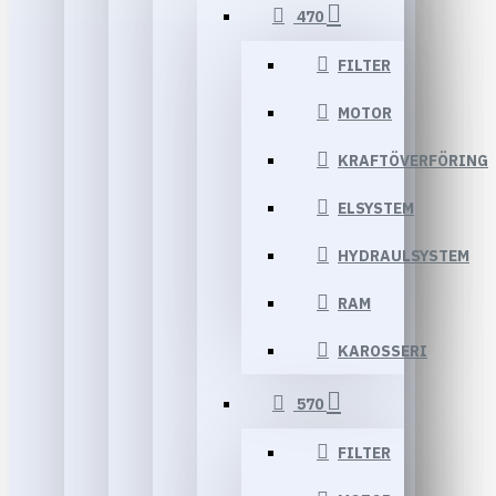
470
FILTER
MOTOR
KRAFTÖVERFÖRING
ELSYSTEM
HYDRAULSYSTEM
RAM
KAROSSERI
570
FILTER