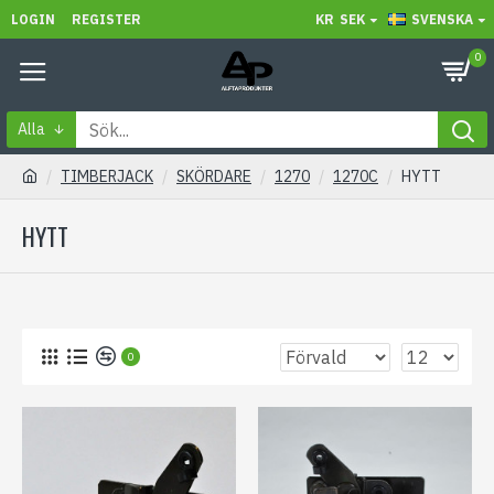
LOGIN
REGISTER
KR
SEK
SVENSKA
0
Alla
TIMBERJACK
SKÖRDARE
1270
1270C
HYTT
HYTT
0