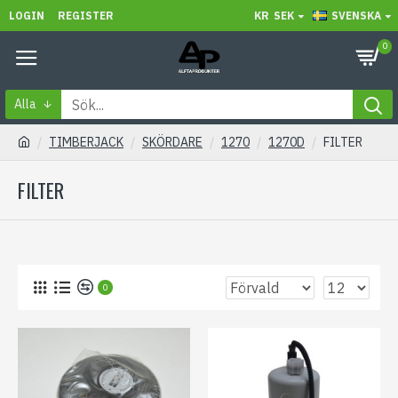
LOGIN
REGISTER
KR
SEK
SVENSKA
0
Alla
TIMBERJACK
SKÖRDARE
1270
1270D
FILTER
FILTER
0