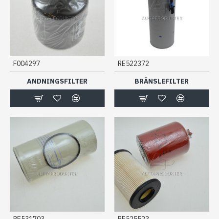
F004297
RE522372
ANDNINGSFILTER
BRÄNSLEFILTER
RE531703
RE525523