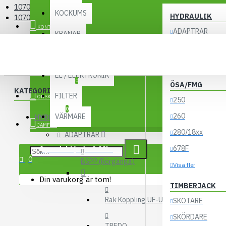
1070
KOCKUMS
HYDRAULIK
1070
KONTO
ADAPTRAR
KRANAR
LASTBILSHYDRA
1070
UTBYTESENHETER
ACKUMULATORE
EL / ELEKTRONIK
0
ÖSA/FMG
KATEGORIER
FILTER
ÖNSKELISTA
250
0
260
VÄRMARE
HYDRAULIK
JÄMFÖR
280/18xx
ADAPTRAR
678F
0 produkt(er) - 0.00kr
0
BSPP (Rörgänga)
Visa fler
Din varukorg är tom!
TIMBERJACK
Rak Koppling UF-UF
SKOTARE
SKÖRDARE