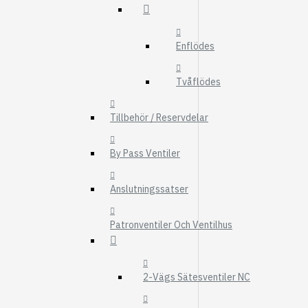
FMG
UTBYTESENHET
Enflödes
ELSYSTEM
HYDRAULIK
Tvåflödes
EL / ELEKTRONI
Tillbehör / Reservdelar
KABEL
KONTAKTDON
By Pass Ventiler
STRÖMSTÄLLAR
Anslutningssatser
RELÄER
Visa fler
Patronventiler Och Ventilhus
FILTER
LUFTFILTER
2-Vägs Sätesventiler NC
BRÄNSLEFILTER