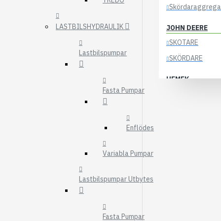
TREDO
Skördaraggrega
LASTBILSHYDRAULIK
JOHN DEERE
SKOTARE
Lastbilspumpar
SKÖRDARE
HEMEK
Fasta Pumpar
ELSYSTEM
ÖVRIGA DELAR
Enflödes
KOCKUMS
83-35
Variabla Pumpar
84-35
85-35
Lastbilspumpar Utbytes
KRANAR
ÖSA
Fasta Pumpar