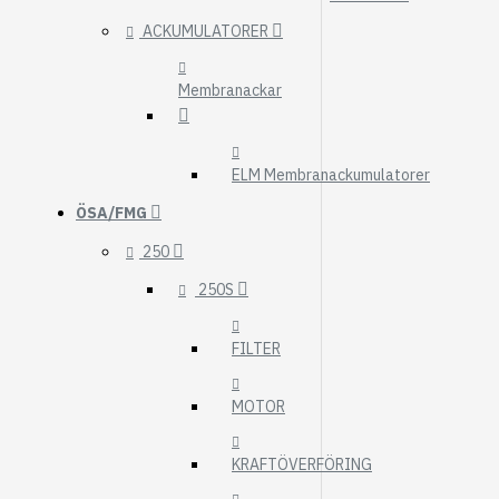
ACKUMULATORER
Membranackar
ELM Membranackumulatorer
ÖSA/FMG
250
250S
FILTER
MOTOR
KRAFTÖVERFÖRING