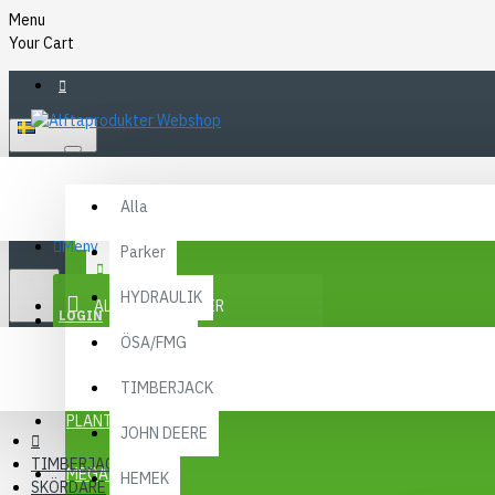
Menu
Your Cart
SVENSKA
Alla
Alla
FAQ
Meny
Parker
KR
KONTAKT
SEK
HYDRAULIK
ALLA KATEGORIER
SEK
LOGIN
ÖSA/FMG
REGISTER
KAMPANJER
TIMBERJACK
Menu
PLANTMA X
JOHN DEERE
TIMBERJACK
MEGA MENY
HEMEK
SKÖRDARE