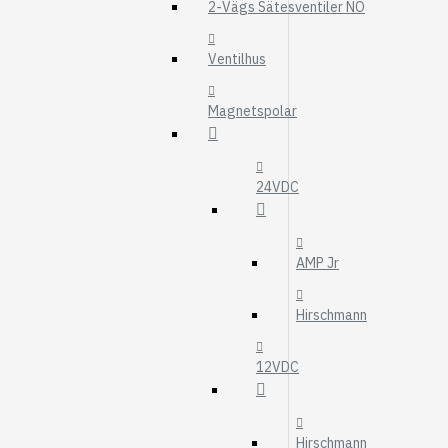
MOTOROLJEFIL
2-Vägs Sätesventiler NO
HYDRAULFILTER
Ventilhus
Visa fler
Magnetspolar
VÄRMARE
WEBASTO
EBERSPÄCHER
24VDC
AMP Jr
Hirschmann
12VDC
Hirschmann