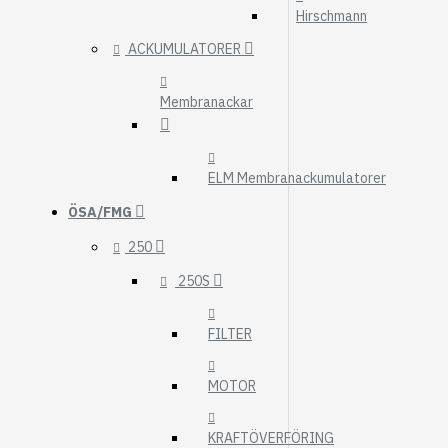
Hirschmann
ACKUMULATORER
Membranackar
ELM Membranackumulatorer
ÖSA/FMG
250
250S
FILTER
MOTOR
KRAFTÖVERFÖRING