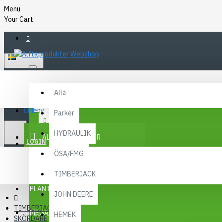
Menu
Your Cart
SVENSKA
Alla
Alla
FAQ
Meny
Parker
KR
KONTAKT
SEK
HYDRAULIK
ALLA KATEGORIER
SEK
LOGIN
ÖSA/FMG
REGISTER
KAMPANJER
TIMBERJACK
Menu
PLANTMA X
JOHN DEERE
TIMBERJACK
MEGA MENY
HEMEK
SKÖRDARE