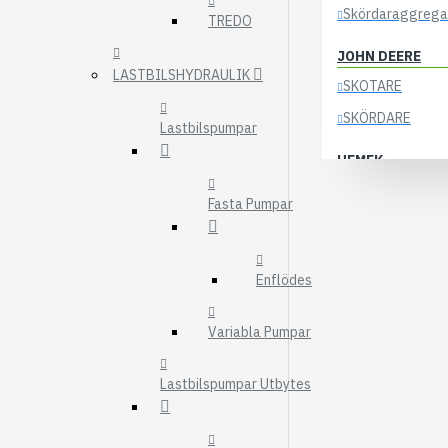
Skördaraggrega
TREDO
JOHN DEERE
LASTBILSHYDRAULIK
SKOTARE
SKÖRDARE
Lastbilspumpar
HEMEK
ELSYSTEM
Fasta Pumpar
ÖVRIGA DELAR
KOCKUMS
Enflödes
83-35
84-35
Variabla Pumpar
85-35
Lastbilspumpar Utbytes
KRANAR
ÖSA