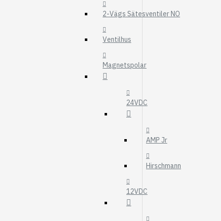
MOTOROLJEFIL
2-Vägs Sätesventiler NO
HYDRAULFILTER
Visa fler
Ventilhus
VÄRMARE
Magnetspolar
WEBASTO
EBERSPÄCHER
24VDC
AMP Jr
Hirschmann
12VDC