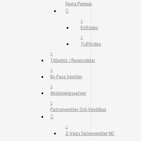
Fasta Pumpar
FMG
UTBYTESENHET
ELSYSTEM
Enflödes
HYDRAULIK
Tvåflödes
EL / ELEKTRONI
KABEL
Tillbehör / Reservdelar
KONTAKTDON
By Pass Ventiler
STRÖMSTÄLLAR
RELÄER
Anslutningssatser
Visa fler
Patronventiler Och Ventilhus
FILTER
LUFTFILTER
BRÄNSLEFILTER
2-Vägs Sätesventiler NC