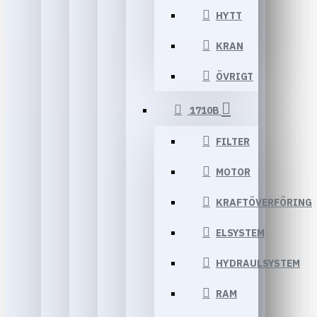
HYTT
KRAN
ÖVRIGT
1710B
FILTER
MOTOR
KRAFTÖVERFÖRING
ELSYSTEM
HYDRAULSYSTEM
RAM