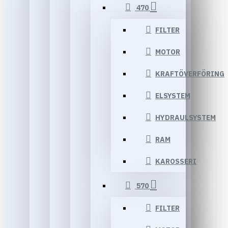
470
FILTER
MOTOR
KRAFTÖVERFÖRING
ELSYSTEM
HYDRAULSYSTEM
RAM
KAROSSERI
570
FILTER