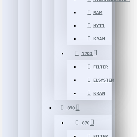
RAM
HYTT
KRAN
770D
FILTER
ELSYSTEM
KRAN
870
870
FILTER