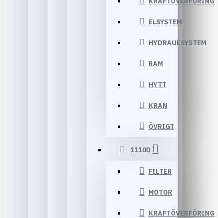
KRAFTÖVERFÖRING
ELSYSTEM
HYDRAULSYSTEM
RAM
HYTT
KRAN
ÖVRIGT
1110D
FILTER
MOTOR
KRAFTÖVERFÖRING