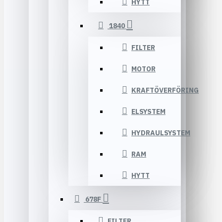
HYTT
1840
FILTER
MOTOR
KRAFTÖVERFÖRING
ELSYSTEM
HYDRAULSYSTEM
RAM
HYTT
678F
FILTER