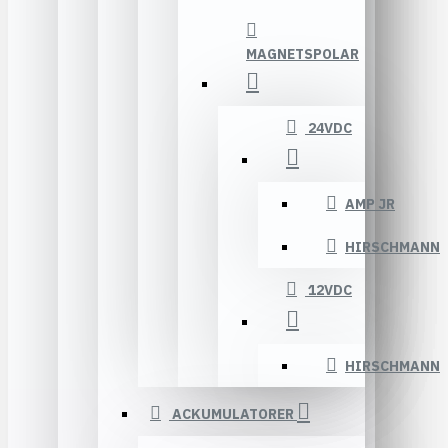
MAGNETSPOLAR
24VDC
AMP JR
HIRSCHMANN
12VDC
HIRSCHMANN
ACKUMULATORER