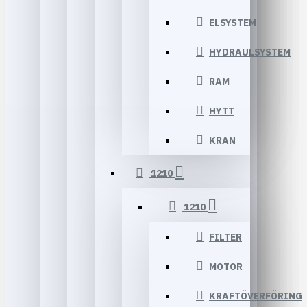
ELSYSTEM
HYDRAULSYSTEM
RAM
HYTT
KRAN
1210
1210
FILTER
MOTOR
KRAFTÖVERFÖRING