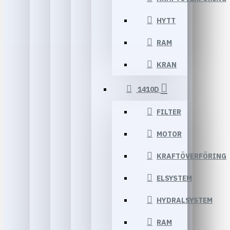
HYTT
RAM
KRAN
1410D
FILTER
MOTOR
KRAFTÖVERFÖRING
ELSYSTEM
HYDRALSYSTEM
RAM