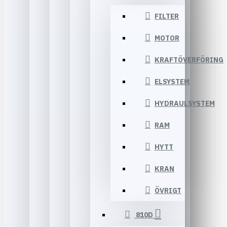
FILTER
MOTOR
KRAFTÖVERFÖRING
ELSYSTEM
HYDRAULSYSTEM
RAM
HYTT
KRAN
ÖVRIGT
810D