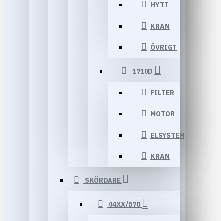
HYTT
KRAN
ÖVRIGT
1710D
FILTER
MOTOR
ELSYSTEM
KRAN
SKÖRDARE
04XX/570