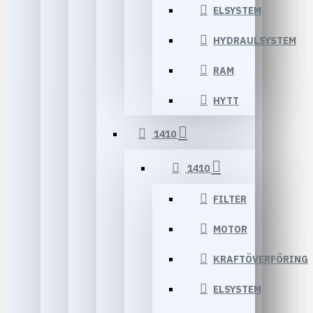
ELSYSTEM
HYDRAULSYSTEM
RAM
HYTT
1410
1410
FILTER
MOTOR
KRAFTÖVERFÖRING
ELSYSTEM