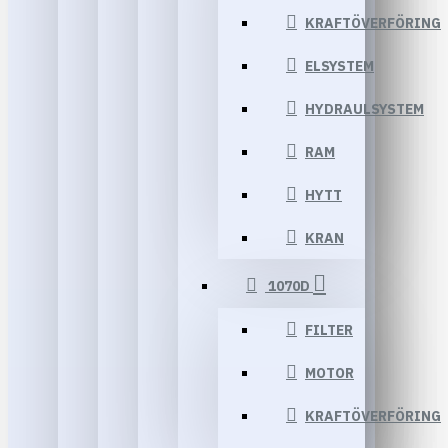
KRAFTÖVERFÖRING
ELSYSTEM
HYDRAULSYSTEM
RAM
HYTT
KRAN
1070D
FILTER
MOTOR
KRAFTÖVERFÖRING