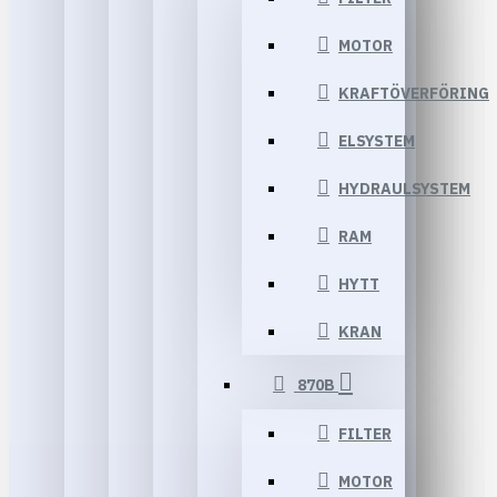
MOTOR
KRAFTÖVERFÖRING
ELSYSTEM
HYDRAULSYSTEM
RAM
HYTT
KRAN
870B
FILTER
MOTOR