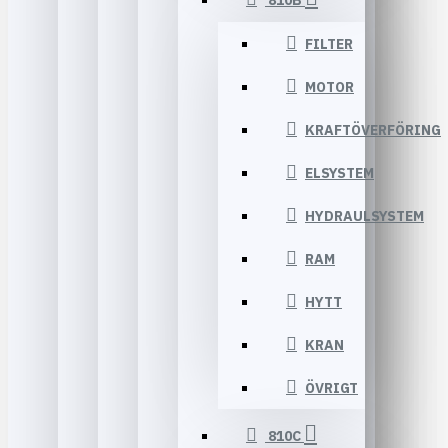
810B
FILTER
MOTOR
KRAFTÖVERFÖRING
ELSYSTEM
HYDRAULSYSTEM
RAM
HYTT
KRAN
ÖVRIGT
810C