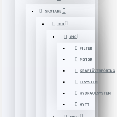
SKOTARE
810
810
FILTER
MOTOR
KRAFTÖVERFÖRING
ELSYSTEM
HYDRAULSYSTEM
HYTT