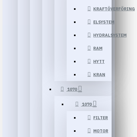
KRAFTÖVERFÖRING
ELSYSTEM
HYDRALSYSTEM
RAM
HYTT
KRAN
1070
1070
FILTER
MOTOR