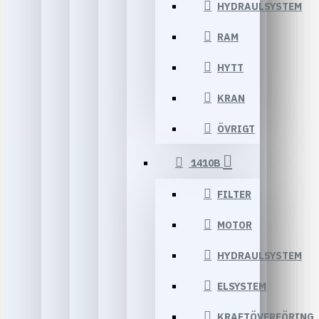
HYDRAULSYSTEM
RAM
HYTT
KRAN
ÖVRIGT
1410B
FILTER
MOTOR
HYDRAULSYSTEM
ELSYSTEM
KRAFTÖVERFÖRING