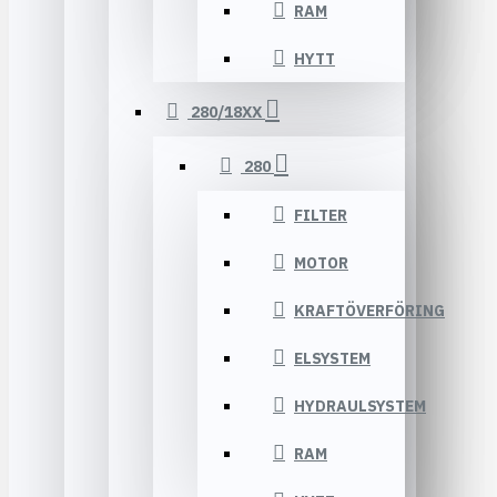
RAM
HYTT
280/18XX
280
FILTER
MOTOR
KRAFTÖVERFÖRING
ELSYSTEM
HYDRAULSYSTEM
RAM