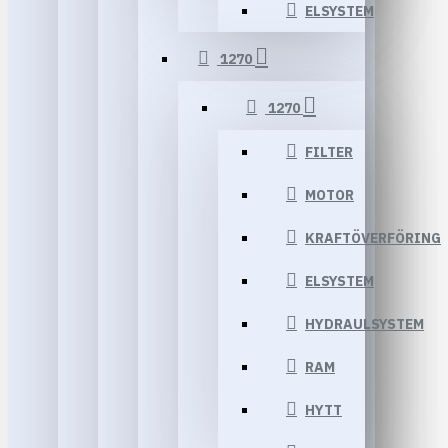
ELSYSTEM
1270
1270
FILTER
MOTOR
KRAFTÖVERFÖRING
ELSYSTEM
HYDRAULSYSTEM
RAM
HYTT