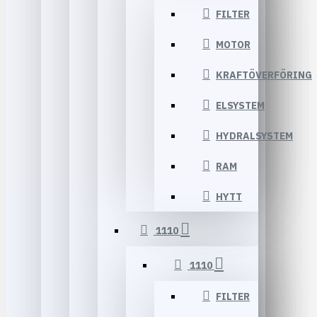
FILTER
MOTOR
KRAFTÖVERFÖRING
ELSYSTEM
HYDRALSYSTEM
RAM
HYTT
1110
1110
FILTER