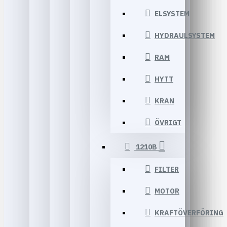
ELSYSTEM
HYDRAULSYSTEM
RAM
HYTT
KRAN
ÖVRIGT
1210B
FILTER
MOTOR
KRAFTÖVERFÖRING