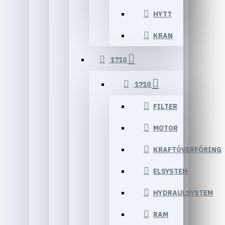
HYTT
KRAN
1710
1710
FILTER
MOTOR
KRAFTÖVERFÖRING
ELSYSTEM
HYDRAULSYSTEM
RAM