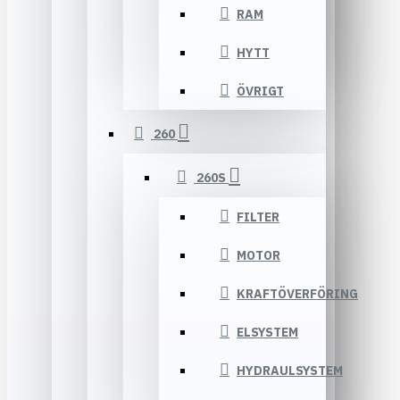
RAM
HYTT
ÖVRIGT
260
260S
FILTER
MOTOR
KRAFTÖVERFÖRING
ELSYSTEM
HYDRAULSYSTEM