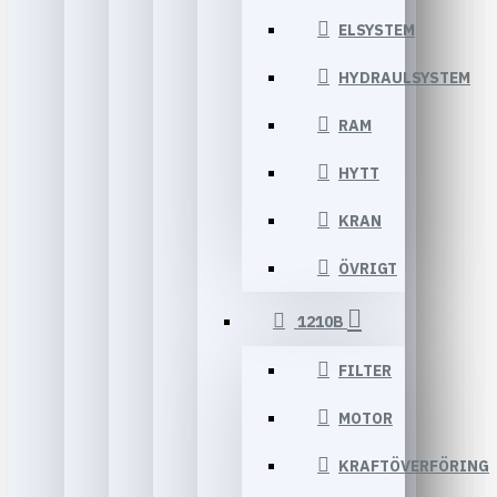
ELSYSTEM
HYDRAULSYSTEM
RAM
HYTT
KRAN
ÖVRIGT
1210B
FILTER
MOTOR
KRAFTÖVERFÖRING