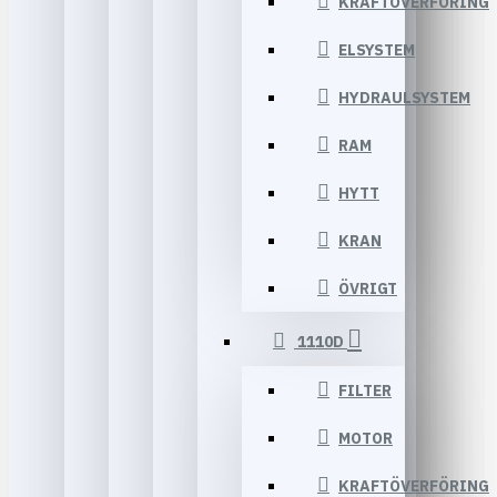
KRAFTÖVERFÖRING
ELSYSTEM
HYDRAULSYSTEM
RAM
HYTT
KRAN
ÖVRIGT
1110D
FILTER
MOTOR
KRAFTÖVERFÖRING