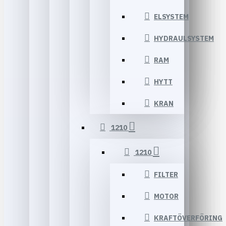
ELSYSTEM
HYDRAULSYSTEM
RAM
HYTT
KRAN
1210
1210
FILTER
MOTOR
KRAFTÖVERFÖRING