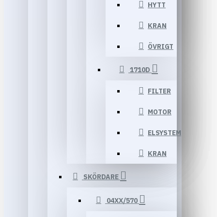
HYTT
KRAN
ÖVRIGT
1710D
FILTER
MOTOR
ELSYSTEM
KRAN
SKÖRDARE
04XX/570