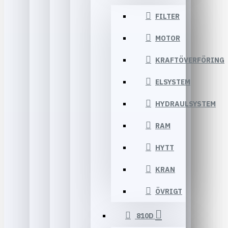
FILTER
MOTOR
KRAFTÖVERFÖRING
ELSYSTEM
HYDRAULSYSTEM
RAM
HYTT
KRAN
ÖVRIGT
810D