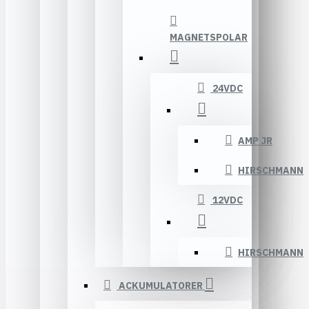
MAGNETSPOLAR
24VDC
AMP JR
HIRSCHMANN
12VDC
HIRSCHMANN
ACKUMULATORER