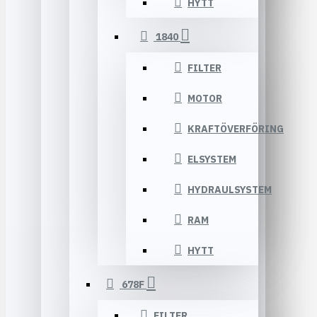
HYTT
1840
FILTER
MOTOR
KRAFTÖVERFÖRING
ELSYSTEM
HYDRAULSYSTEM
RAM
HYTT
678F
FILTER