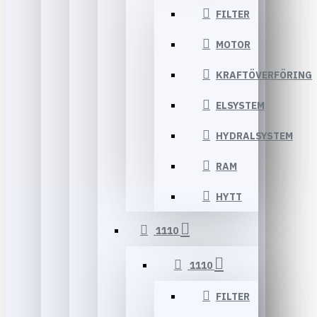
FILTER
MOTOR
KRAFTÖVERFÖRING
ELSYSTEM
HYDRALSYSTEM
RAM
HYTT
1110
1110
FILTER