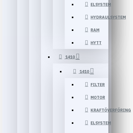
ELSYSTEM
HYDRAULSYSTEM
RAM
HYTT
1410
1410
FILTER
MOTOR
KRAFTÖVERFÖRING
ELSYSTEM