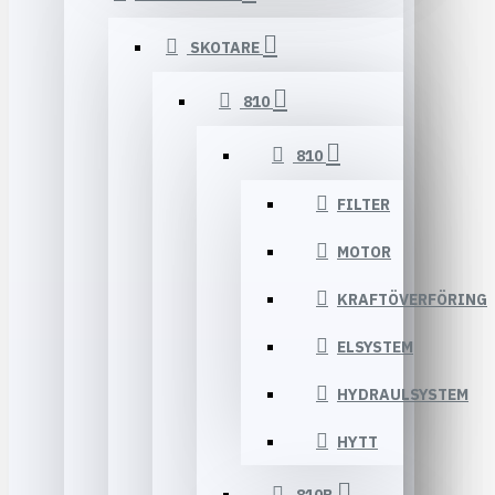
SKOTARE
810
810
FILTER
MOTOR
KRAFTÖVERFÖRING
ELSYSTEM
HYDRAULSYSTEM
HYTT