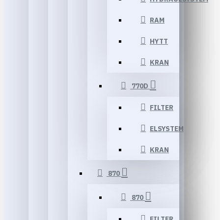
RAM
HYTT
KRAN
770D
FILTER
ELSYSTEM
KRAN
870
870
FILTER