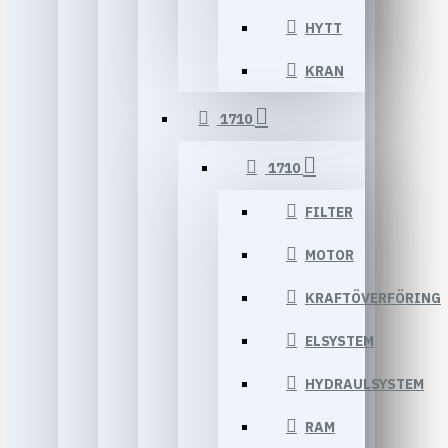
HYTT
KRAN
1710
1710
FILTER
MOTOR
KRAFTÖVERFÖRING
ELSYSTEM
HYDRAULSYSTEM
RAM