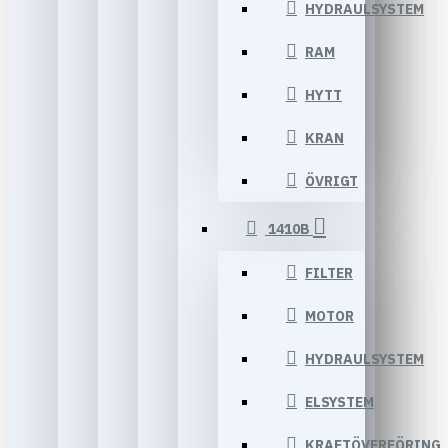
HYDRAULSYSTEM
RAM
HYTT
KRAN
ÖVRIGT
1410B
FILTER
MOTOR
HYDRAULSYSTEM
ELSYSTEM
KRAFTÖVERFÖRING