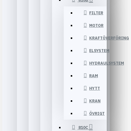
810B
FILTER
MOTOR
KRAFTÖVERFÖRING
ELSYSTEM
HYDRAULSYSTEM
RAM
HYTT
KRAN
ÖVRIGT
810C