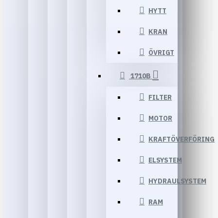
HYTT
KRAN
ÖVRIGT
1710B
FILTER
MOTOR
KRAFTÖVERFÖRING
ELSYSTEM
HYDRAULSYSTEM
RAM