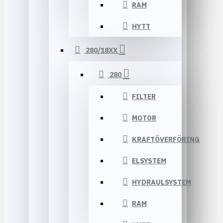
RAM
HYTT
280/18XX
280
FILTER
MOTOR
KRAFTÖVERFÖRING
ELSYSTEM
HYDRAULSYSTEM
RAM