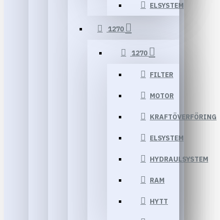
ELSYSTEM
1270
1270
FILTER
MOTOR
KRAFTÖVERFÖRING
ELSYSTEM
HYDRAULSYSTEM
RAM
HYTT