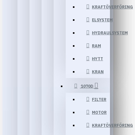
KRAFTÖVERFÖRING
ELSYSTEM
HYDRAULSYSTEM
RAM
HYTT
KRAN
1070D
FILTER
MOTOR
KRAFTÖVERFÖRING