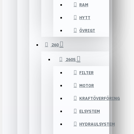
RAM
HYTT
ÖVRIGT
260
260S
FILTER
MOTOR
KRAFTÖVERFÖRING
ELSYSTEM
HYDRAULSYSTEM