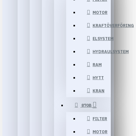
MOTOR
KRAFTÖVERFÖRING
ELSYSTEM
HYDRAULSYSTEM
RAM
HYTT
KRAN
870B
FILTER
MOTOR