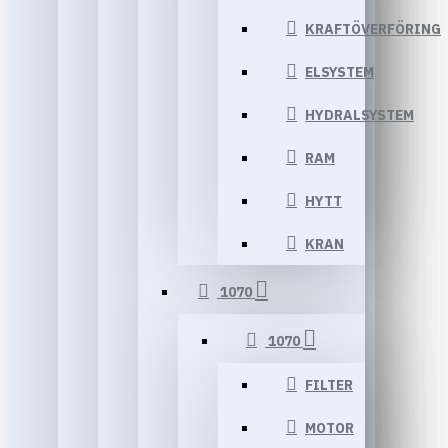
KRAFTÖVERFÖRING
ELSYSTEM
HYDRALSYSTEM
RAM
HYTT
KRAN
1070
1070
FILTER
MOTOR