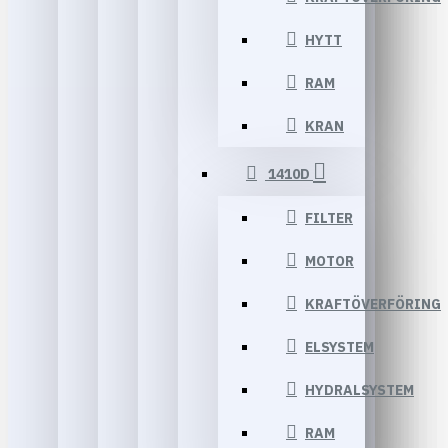
HYTT
RAM
KRAN
1410D
FILTER
MOTOR
KRAFTÖVERFÖRING
ELSYSTEM
HYDRALSYSTEM
RAM