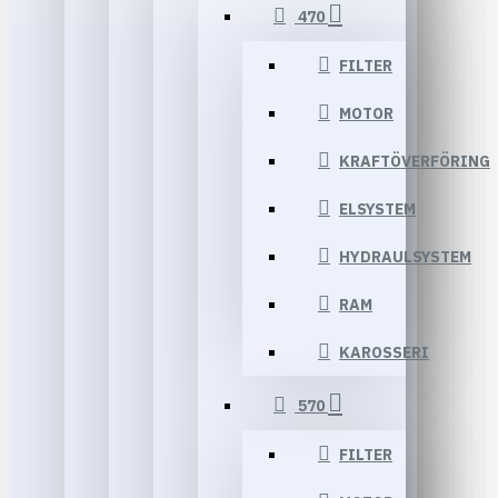
470
FILTER
MOTOR
KRAFTÖVERFÖRING
ELSYSTEM
HYDRAULSYSTEM
RAM
KAROSSERI
570
FILTER