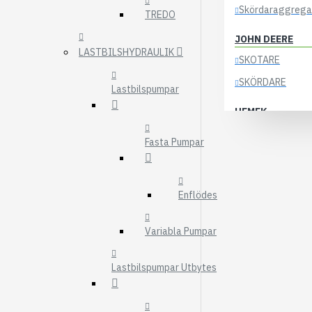
Skördaraggrega
TREDO
JOHN DEERE
LASTBILSHYDRAULIK
SKOTARE
SKÖRDARE
Lastbilspumpar
HEMEK
ELSYSTEM
Fasta Pumpar
ÖVRIGA DELAR
KOCKUMS
Enflödes
83-35
84-35
Variabla Pumpar
85-35
Lastbilspumpar Utbytes
KRANAR
ÖSA