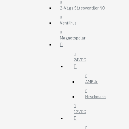
MOTOROLJEFIL
2-Vägs Sätesventiler NO
HYDRAULFILTER
Visa fler
Ventilhus
VÄRMARE
Magnetspolar
WEBASTO
EBERSPÄCHER
24VDC
AMP Jr
Hirschmann
12VDC