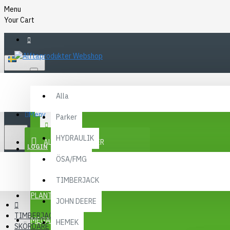
Menu
Your Cart
SVENSKA
Alla
Alla
FAQ
Meny
Parker
KR
KONTAKT
SEK
HYDRAULIK
ALLA KATEGORIER
SEK
LOGIN
ÖSA/FMG
REGISTER
KAMPANJER
TIMBERJACK
Menu
PLANTMA X
JOHN DEERE
TIMBERJACK
MEGA MENY
HEMEK
SKÖRDARE