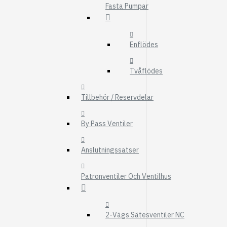
Fasta Pumpar
FMG
UTBYTESENHET
ELSYSTEM
Enflödes
HYDRAULIK
Tvåflödes
EL / ELEKTRONI
KABEL
Tillbehör / Reservdelar
KONTAKTDON
By Pass Ventiler
STRÖMSTÄLLAR
RELÄER
Anslutningssatser
Visa fler
Patronventiler Och Ventilhus
FILTER
LUFTFILTER
BRÄNSLEFILTER
2-Vägs Sätesventiler NC