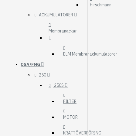
Hirschmann
ACKUMULATORER
Membranackar
ELM Membranackumulatorer
ÖSA/FMG
250
250S
FILTER
MOTOR
KRAFTÖVERFÖRING