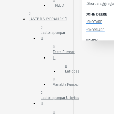
Skördaraggrega
TREDO
JOHN DEERE
LASTBILSHYDRAULIK
SKOTARE
SKÖRDARE
Lastbilspumpar
HEMEK
ELSYSTEM
Fasta Pumpar
ÖVRIGA DELAR
KOCKUMS
Enflödes
83-35
84-35
Variabla Pumpar
85-35
Lastbilspumpar Utbytes
KRANAR
ÖSA