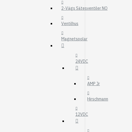
MOTOROLJEFIL
2-Vägs Sätesventiler NO
HYDRAULFILTER
Visa fler
Ventilhus
VÄRMARE
Magnetspolar
WEBASTO
EBERSPÄCHER
24VDC
AMP Jr
Hirschmann
12VDC