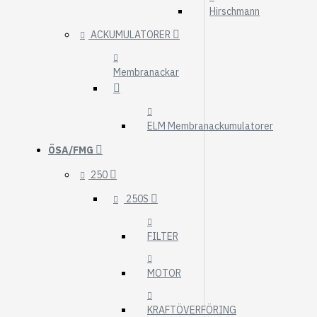
Hirschmann
ACKUMULATORER
Membranackar
ELM Membranackumulatorer
ÖSA/FMG
250
250S
FILTER
MOTOR
KRAFTÖVERFÖRING