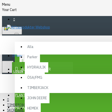
Menu
Your Cart
SVENSKA
Alla
Alla
FAQ
Meny
Parker
KR
KONTAKT
SEK
HYDRAULIK
ALLA KATEGORIER
SEK
LOGIN
ÖSA/FMG
REGISTER
KAMPANJER
TIMBERJACK
Menu
PLANTMA X
JOHN DEERE
TIMBERJACK
MEGA MENY
HEMEK
SKÖRDARE