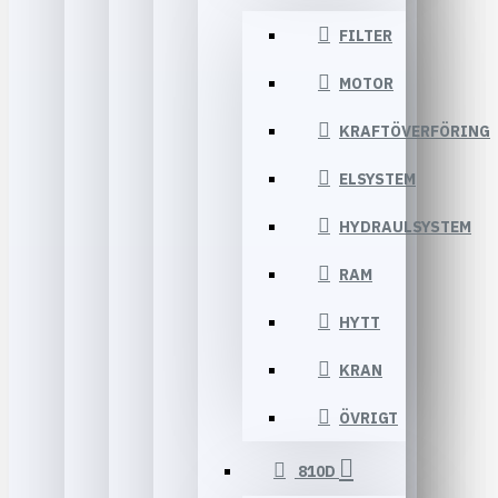
FILTER
MOTOR
KRAFTÖVERFÖRING
ELSYSTEM
HYDRAULSYSTEM
RAM
HYTT
KRAN
ÖVRIGT
810D