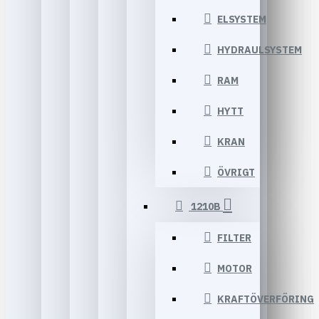
ELSYSTEM
HYDRAULSYSTEM
RAM
HYTT
KRAN
ÖVRIGT
1210B
FILTER
MOTOR
KRAFTÖVERFÖRING