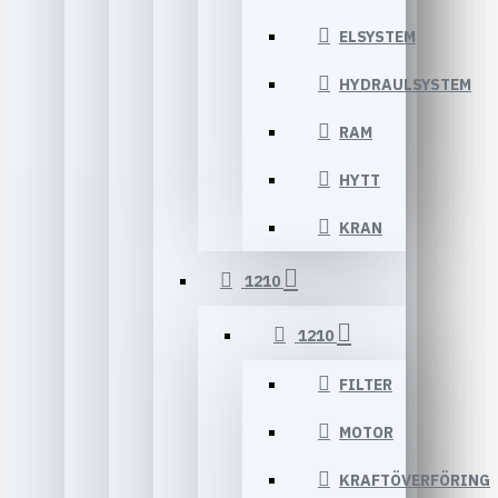
ELSYSTEM
HYDRAULSYSTEM
RAM
HYTT
KRAN
1210
1210
FILTER
MOTOR
KRAFTÖVERFÖRING