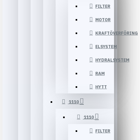
FILTER
MOTOR
KRAFTÖVERFÖRING
ELSYSTEM
HYDRALSYSTEM
RAM
HYTT
1110
1110
FILTER