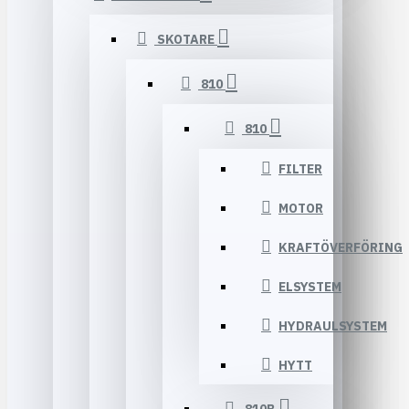
SKOTARE
810
810
FILTER
MOTOR
KRAFTÖVERFÖRING
ELSYSTEM
HYDRAULSYSTEM
HYTT