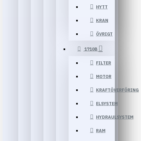
HYTT
KRAN
ÖVRIGT
1710B
FILTER
MOTOR
KRAFTÖVERFÖRING
ELSYSTEM
HYDRAULSYSTEM
RAM