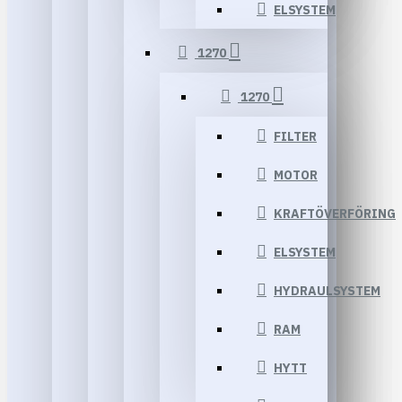
ELSYSTEM
1270
1270
FILTER
MOTOR
KRAFTÖVERFÖRING
ELSYSTEM
HYDRAULSYSTEM
RAM
HYTT