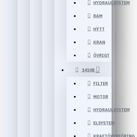
HYDRAULSYSTEM
RAM
HYTT
KRAN
ÖVRIGT
1410B
FILTER
MOTOR
HYDRAULSYSTEM
ELSYSTEM
KRAFTÖVERFÖRING