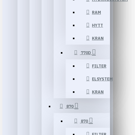
RAM
HYTT
KRAN
770D
FILTER
ELSYSTEM
KRAN
870
870
FILTER