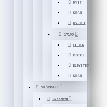
HYTT
KRAN
ÖVRIGT
1710D
FILTER
MOTOR
ELSYSTEM
KRAN
SKÖRDARE
04XX/570