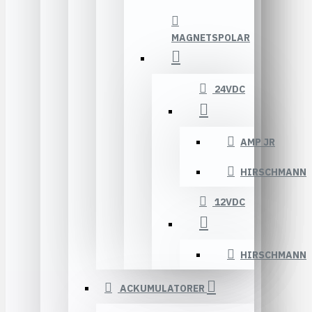
MAGNETSPOLAR
24VDC
AMP JR
HIRSCHMANN
12VDC
HIRSCHMANN
ACKUMULATORER