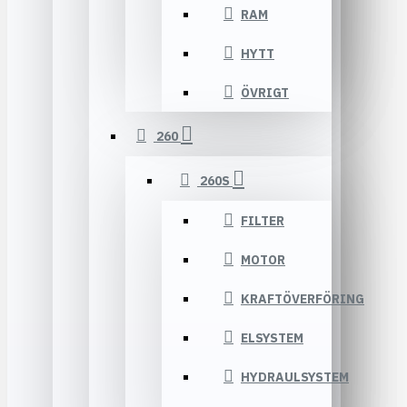
RAM
HYTT
ÖVRIGT
260
260S
FILTER
MOTOR
KRAFTÖVERFÖRING
ELSYSTEM
HYDRAULSYSTEM