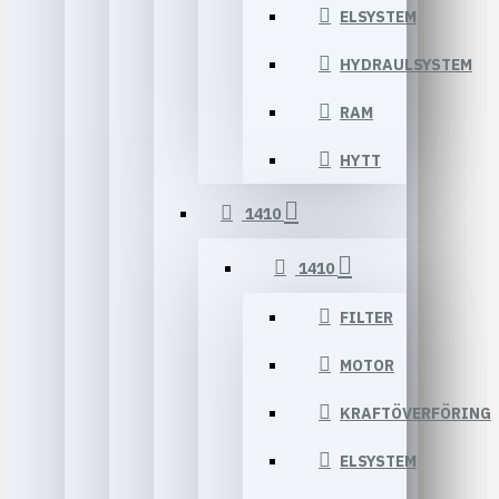
ELSYSTEM
HYDRAULSYSTEM
RAM
HYTT
1410
1410
FILTER
MOTOR
KRAFTÖVERFÖRING
ELSYSTEM