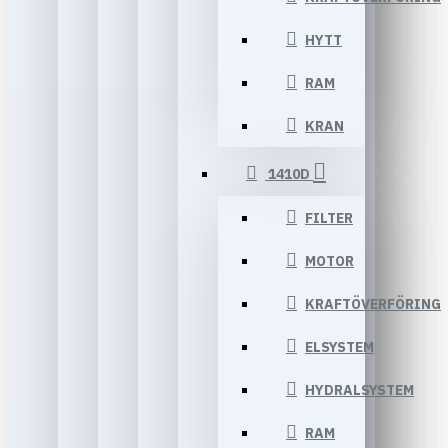
HYTT
RAM
KRAN
1410D
FILTER
MOTOR
KRAFTÖVERFÖRING
ELSYSTEM
HYDRALSYSTEM
RAM