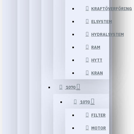
KRAFTÖVERFÖRING
ELSYSTEM
HYDRALSYSTEM
RAM
HYTT
KRAN
1070
1070
FILTER
MOTOR