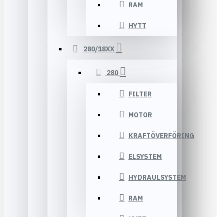
RAM
HYTT
280/18XX
280
FILTER
MOTOR
KRAFTÖVERFÖRING
ELSYSTEM
HYDRAULSYSTEM
RAM