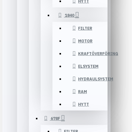
HYTT
1840
FILTER
MOTOR
KRAFTÖVERFÖRING
ELSYSTEM
HYDRAULSYSTEM
RAM
HYTT
678F
FILTER