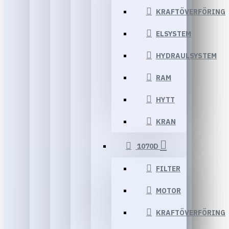
KRAFTÖVERFÖRING
ELSYSTEM
HYDRAULSYSTEM
RAM
HYTT
KRAN
1070D
FILTER
MOTOR
KRAFTÖVERFÖRING