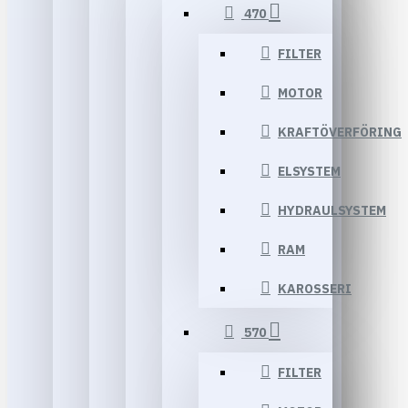
470
FILTER
MOTOR
KRAFTÖVERFÖRING
ELSYSTEM
HYDRAULSYSTEM
RAM
KAROSSERI
570
FILTER