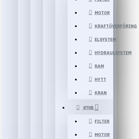
MOTOR
KRAFTÖVERFÖRING
ELSYSTEM
HYDRAULSYSTEM
RAM
HYTT
KRAN
870B
FILTER
MOTOR