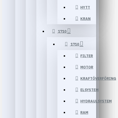
HYTT
KRAN
1710
1710
FILTER
MOTOR
KRAFTÖVERFÖRING
ELSYSTEM
HYDRAULSYSTEM
RAM