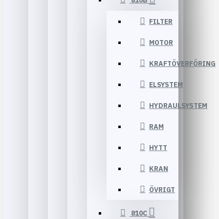
810B
FILTER
MOTOR
KRAFTÖVERFÖRING
ELSYSTEM
HYDRAULSYSTEM
RAM
HYTT
KRAN
ÖVRIGT
810C