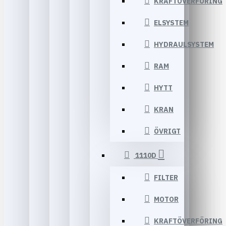
KRAFTÖVERFÖRING
ELSYSTEM
HYDRAULSYSTEM
RAM
HYTT
KRAN
ÖVRIGT
1110D
FILTER
MOTOR
KRAFTÖVERFÖRING