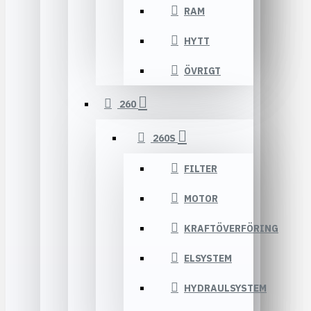
RAM
HYTT
ÖVRIGT
260
260S
FILTER
MOTOR
KRAFTÖVERFÖRING
ELSYSTEM
HYDRAULSYSTEM