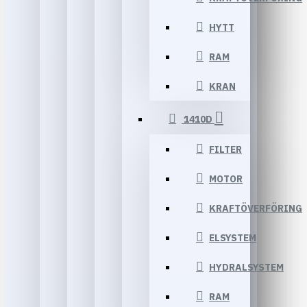
HYTT
RAM
KRAN
1410D
FILTER
MOTOR
KRAFTÖVERFÖRING
ELSYSTEM
HYDRALSYSTEM
RAM