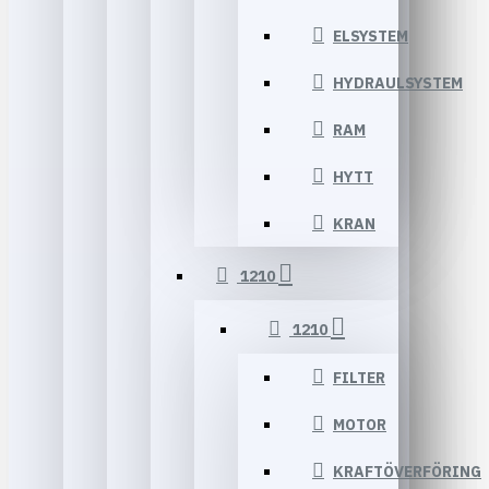
ELSYSTEM
HYDRAULSYSTEM
RAM
HYTT
KRAN
1210
1210
FILTER
MOTOR
KRAFTÖVERFÖRING