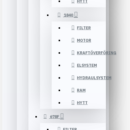
HYTT
1840
FILTER
MOTOR
KRAFTÖVERFÖRING
ELSYSTEM
HYDRAULSYSTEM
RAM
HYTT
678F
FILTER