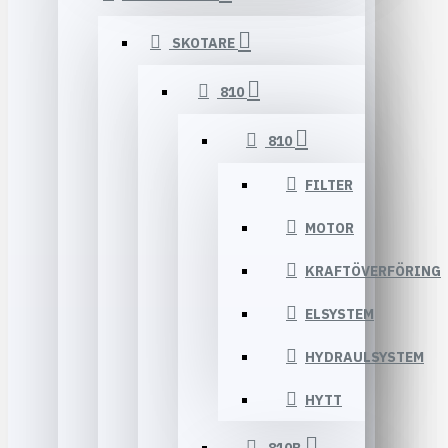
SKOTARE
810
810
FILTER
MOTOR
KRAFTÖVERFÖRING
ELSYSTEM
HYDRAULSYSTEM
HYTT