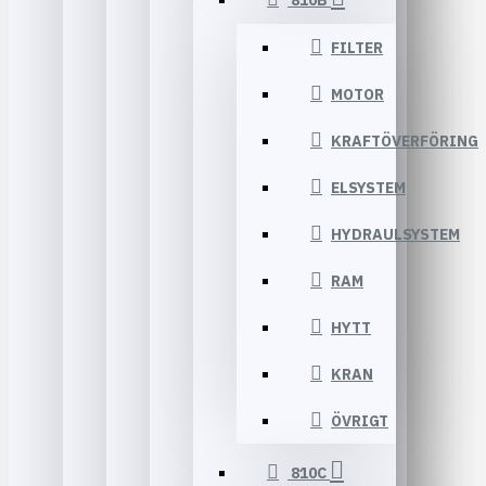
810B
FILTER
MOTOR
KRAFTÖVERFÖRING
ELSYSTEM
HYDRAULSYSTEM
RAM
HYTT
KRAN
ÖVRIGT
810C