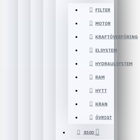
FILTER
MOTOR
KRAFTÖVERFÖRING
ELSYSTEM
HYDRAULSYSTEM
RAM
HYTT
KRAN
ÖVRIGT
810D