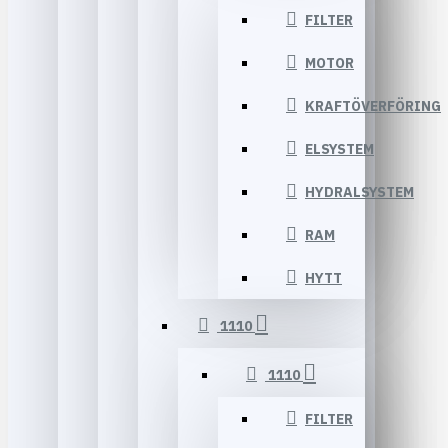
FILTER
MOTOR
KRAFTÖVERFÖRING
ELSYSTEM
HYDRALSYSTEM
RAM
HYTT
1110
1110
FILTER