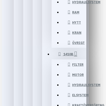
HYDRAULSYSTEM
RAM
HYTT
KRAN
ÖVRIGT
1410B
FILTER
MOTOR
HYDRAULSYSTEM
ELSYSTEM
KRAFTÖVERFÖRING