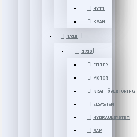
HYTT
KRAN
1710
1710
FILTER
MOTOR
KRAFTÖVERFÖRING
ELSYSTEM
HYDRAULSYSTEM
RAM