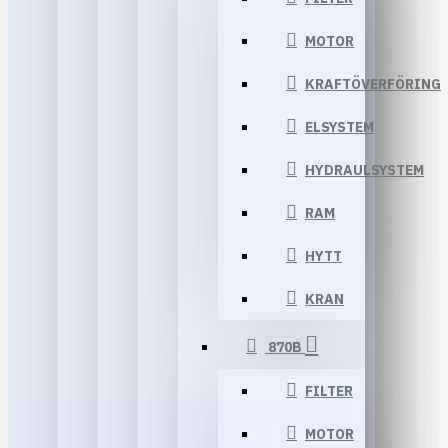
MOTOR
KRAFTÖVERFÖRING
ELSYSTEM
HYDRAULSYSTEM
RAM
HYTT
KRAN
870B
FILTER
MOTOR