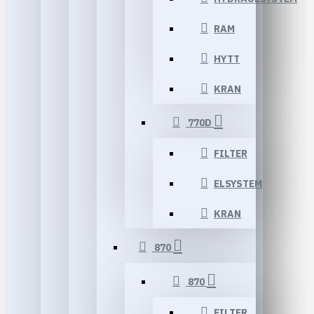
RAM
HYTT
KRAN
770D
FILTER
ELSYSTEM
KRAN
870
870
FILTER