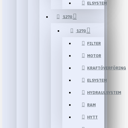
ELSYSTEM
1270
1270
FILTER
MOTOR
KRAFTÖVERFÖRING
ELSYSTEM
HYDRAULSYSTEM
RAM
HYTT