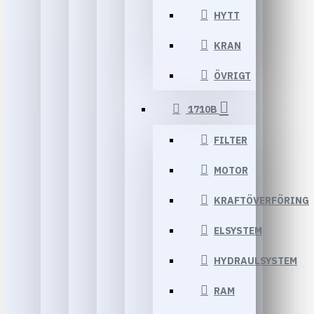
HYTT
KRAN
ÖVRIGT
1710B
FILTER
MOTOR
KRAFTÖVERFÖRING
ELSYSTEM
HYDRAULSYSTEM
RAM