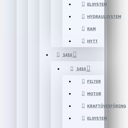
ELSYSTEM
HYDRAULSYSTEM
RAM
HYTT
1410
1410
FILTER
MOTOR
KRAFTÖVERFÖRING
ELSYSTEM