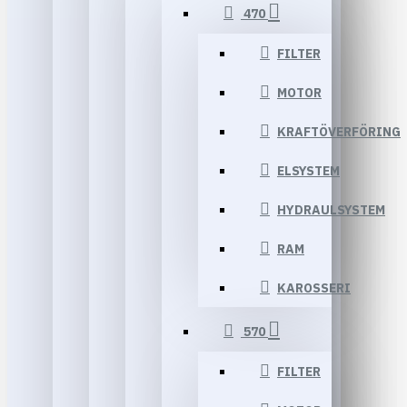
470
FILTER
MOTOR
KRAFTÖVERFÖRING
ELSYSTEM
HYDRAULSYSTEM
RAM
KAROSSERI
570
FILTER