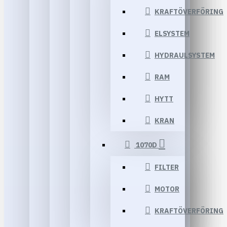
KRAFTÖVERFÖRING
ELSYSTEM
HYDRAULSYSTEM
RAM
HYTT
KRAN
1070D
FILTER
MOTOR
KRAFTÖVERFÖRING