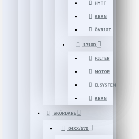
HYTT
KRAN
ÖVRIGT
1710D
FILTER
MOTOR
ELSYSTEM
KRAN
SKÖRDARE
04XX/570