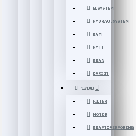
ELSYSTEM
HYDRAULSYSTEM
RAM
HYTT
KRAN
ÖVRIGT
1210B
FILTER
MOTOR
KRAFTÖVERFÖRING