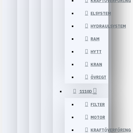
KRAFTÖVERFÖRING
ELSYSTEM
HYDRAULSYSTEM
RAM
HYTT
KRAN
ÖVRIGT
1110D
FILTER
MOTOR
KRAFTÖVERFÖRING