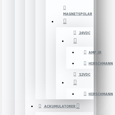
MAGNETSPOLAR
24VDC
AMP JR
HIRSCHMANN
12VDC
HIRSCHMANN
ACKUMULATORER