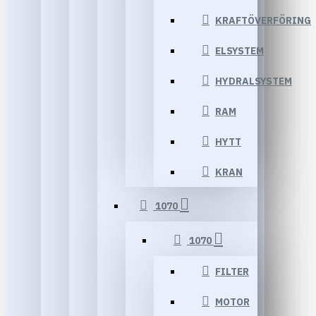
KRAFTÖVERFÖRING
ELSYSTEM
HYDRALSYSTEM
RAM
HYTT
KRAN
1070
1070
FILTER
MOTOR