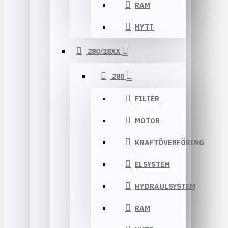
RAM
HYTT
280/18XX
280
FILTER
MOTOR
KRAFTÖVERFÖRING
ELSYSTEM
HYDRAULSYSTEM
RAM