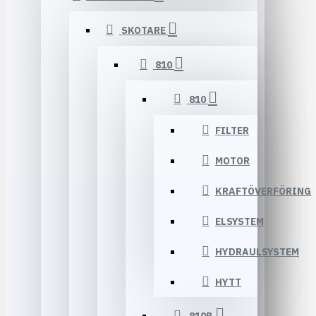
SKOTARE
810
810
FILTER
MOTOR
KRAFTÖVERFÖRING
ELSYSTEM
HYDRAULSYSTEM
HYTT