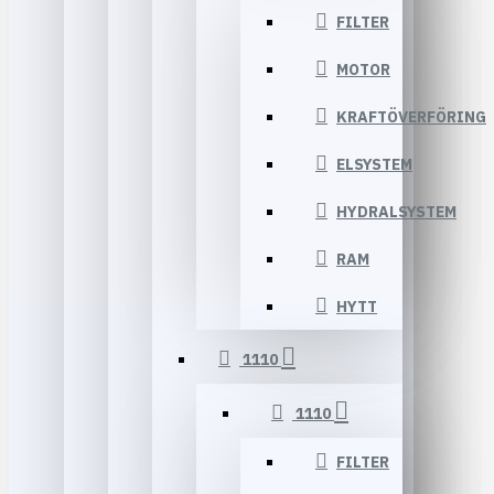
FILTER
MOTOR
KRAFTÖVERFÖRING
ELSYSTEM
HYDRALSYSTEM
RAM
HYTT
1110
1110
FILTER