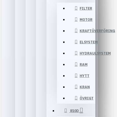
FILTER
MOTOR
KRAFTÖVERFÖRING
ELSYSTEM
HYDRAULSYSTEM
RAM
HYTT
KRAN
ÖVRIGT
810D