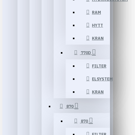
RAM
HYTT
KRAN
770D
FILTER
ELSYSTEM
KRAN
870
870
FILTER