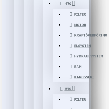
470
FILTER
MOTOR
KRAFTÖVERFÖRING
ELSYSTEM
HYDRAULSYSTEM
RAM
KAROSSERI
570
FILTER