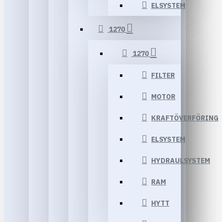
ELSYSTEM
1270
1270
FILTER
MOTOR
KRAFTÖVERFÖRING
ELSYSTEM
HYDRAULSYSTEM
RAM
HYTT