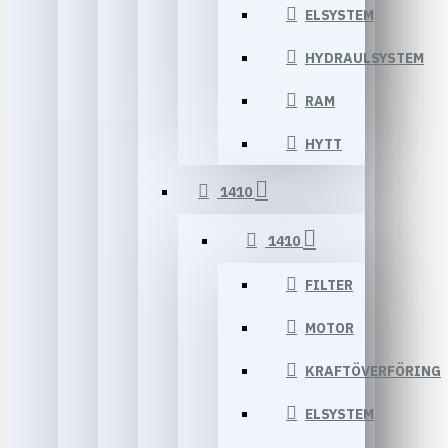
ELSYSTEM
HYDRAULSYSTEM
RAM
HYTT
1410
1410
FILTER
MOTOR
KRAFTÖVERFÖRING
ELSYSTEM