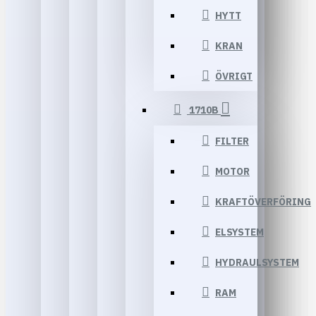
HYTT
KRAN
ÖVRIGT
1710B
FILTER
MOTOR
KRAFTÖVERFÖRING
ELSYSTEM
HYDRAULSYSTEM
RAM