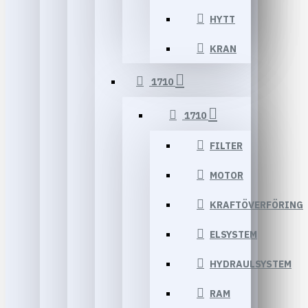
HYTT
KRAN
1710
1710
FILTER
MOTOR
KRAFTÖVERFÖRING
ELSYSTEM
HYDRAULSYSTEM
RAM