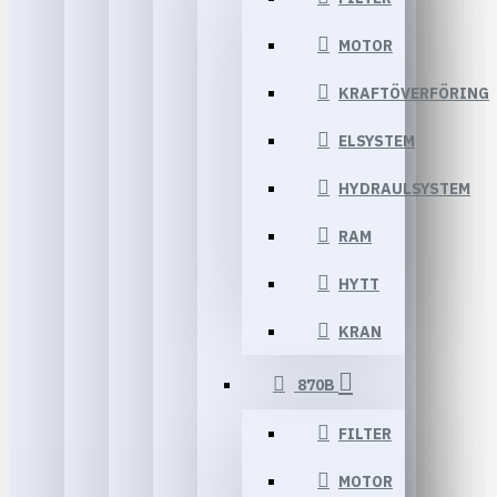
MOTOR
KRAFTÖVERFÖRING
ELSYSTEM
HYDRAULSYSTEM
RAM
HYTT
KRAN
870B
FILTER
MOTOR