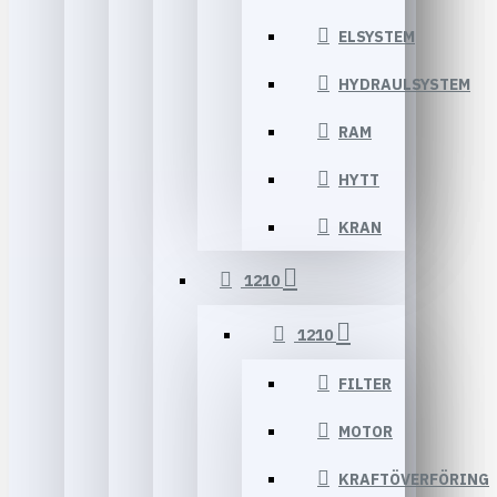
ELSYSTEM
HYDRAULSYSTEM
RAM
HYTT
KRAN
1210
1210
FILTER
MOTOR
KRAFTÖVERFÖRING