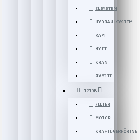
ELSYSTEM
HYDRAULSYSTEM
RAM
HYTT
KRAN
ÖVRIGT
1210B
FILTER
MOTOR
KRAFTÖVERFÖRING