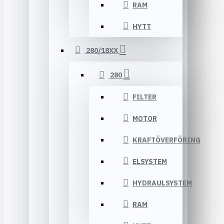
RAM
HYTT
280/18XX
280
FILTER
MOTOR
KRAFTÖVERFÖRING
ELSYSTEM
HYDRAULSYSTEM
RAM