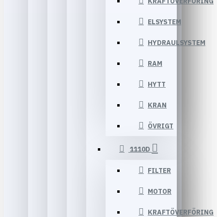
KRAFTÖVERFÖRING
ELSYSTEM
HYDRAULSYSTEM
RAM
HYTT
KRAN
ÖVRIGT
1110D
FILTER
MOTOR
KRAFTÖVERFÖRING