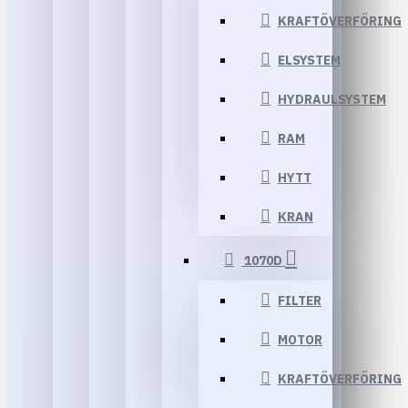
KRAFTÖVERFÖRING
ELSYSTEM
HYDRAULSYSTEM
RAM
HYTT
KRAN
1070D
FILTER
MOTOR
KRAFTÖVERFÖRING