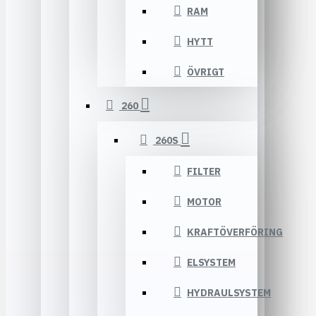
RAM
HYTT
ÖVRIGT
260
260S
FILTER
MOTOR
KRAFTÖVERFÖRING
ELSYSTEM
HYDRAULSYSTEM