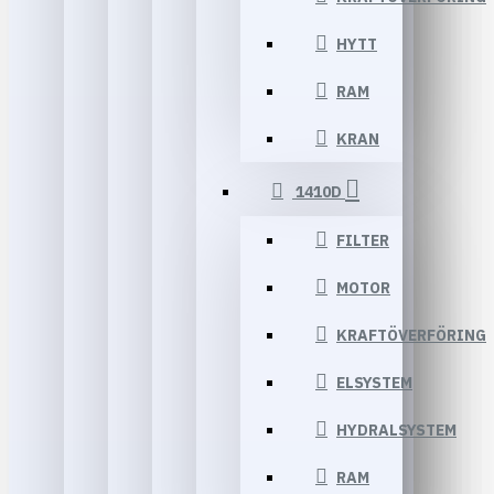
HYTT
RAM
KRAN
1410D
FILTER
MOTOR
KRAFTÖVERFÖRING
ELSYSTEM
HYDRALSYSTEM
RAM