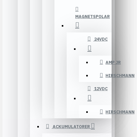
MAGNETSPOLAR
24VDC
AMP JR
HIRSCHMANN
12VDC
HIRSCHMANN
ACKUMULATORER