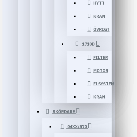
HYTT
KRAN
ÖVRIGT
1710D
FILTER
MOTOR
ELSYSTEM
KRAN
SKÖRDARE
04XX/570