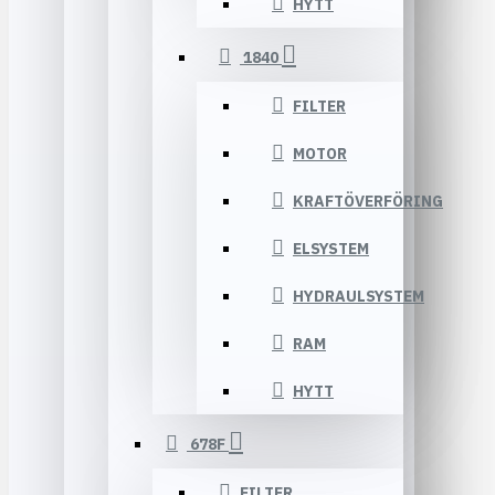
HYTT
1840
FILTER
MOTOR
KRAFTÖVERFÖRING
ELSYSTEM
HYDRAULSYSTEM
RAM
HYTT
678F
FILTER