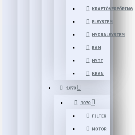
KRAFTÖVERFÖRING
ELSYSTEM
HYDRALSYSTEM
RAM
HYTT
KRAN
1070
1070
FILTER
MOTOR