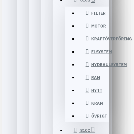
810B
FILTER
MOTOR
KRAFTÖVERFÖRING
ELSYSTEM
HYDRAULSYSTEM
RAM
HYTT
KRAN
ÖVRIGT
810C