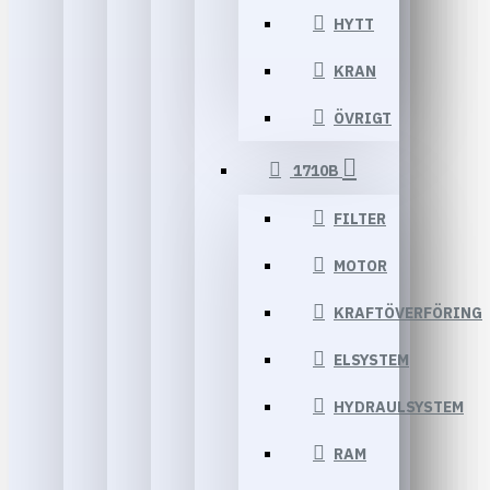
HYTT
KRAN
ÖVRIGT
1710B
FILTER
MOTOR
KRAFTÖVERFÖRING
ELSYSTEM
HYDRAULSYSTEM
RAM