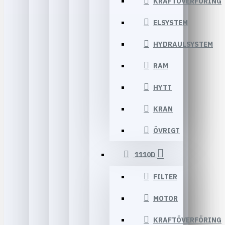
KRAFTÖVERFÖRING
ELSYSTEM
HYDRAULSYSTEM
RAM
HYTT
KRAN
ÖVRIGT
1110D
FILTER
MOTOR
KRAFTÖVERFÖRING