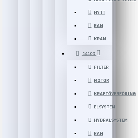
HYTT
RAM
KRAN
1410D
FILTER
MOTOR
KRAFTÖVERFÖRING
ELSYSTEM
HYDRALSYSTEM
RAM