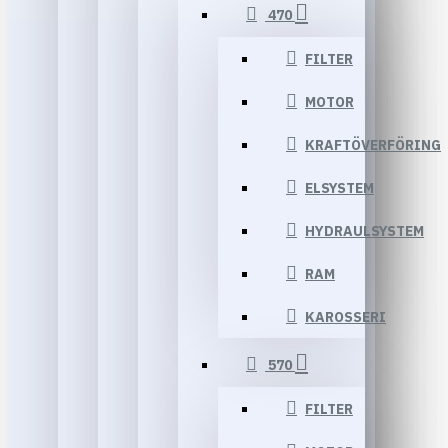
470
FILTER
MOTOR
KRAFTÖVERFÖRING
ELSYSTEM
HYDRAULSYSTEM
RAM
KAROSSERI
570
FILTER