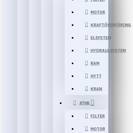
MOTOR
KRAFTÖVERFÖRING
ELSYSTEM
HYDRAULSYSTEM
RAM
HYTT
KRAN
870B
FILTER
MOTOR