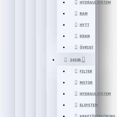
HYDRAULSYSTEM
RAM
HYTT
KRAN
ÖVRIGT
1410B
FILTER
MOTOR
HYDRAULSYSTEM
ELSYSTEM
KRAFTÖVERFÖRING