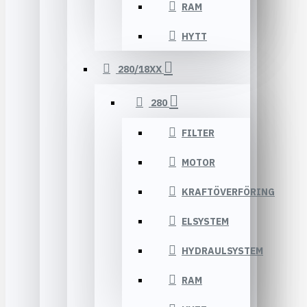
RAM
HYTT
280/18XX
280
FILTER
MOTOR
KRAFTÖVERFÖRING
ELSYSTEM
HYDRAULSYSTEM
RAM