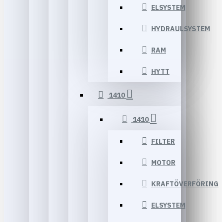
ELSYSTEM
HYDRAULSYSTEM
RAM
HYTT
1410
1410
FILTER
MOTOR
KRAFTÖVERFÖRING
ELSYSTEM