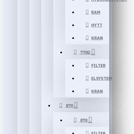
RAM
HYTT
KRAN
770D
FILTER
ELSYSTEM
KRAN
870
870
FILTER