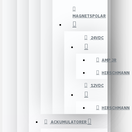
MAGNETSPOLAR
24VDC
AMP JR
HIRSCHMANN
12VDC
HIRSCHMANN
ACKUMULATORER