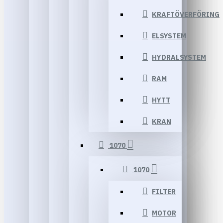
KRAFTÖVERFÖRING
ELSYSTEM
HYDRALSYSTEM
RAM
HYTT
KRAN
1070
1070
FILTER
MOTOR