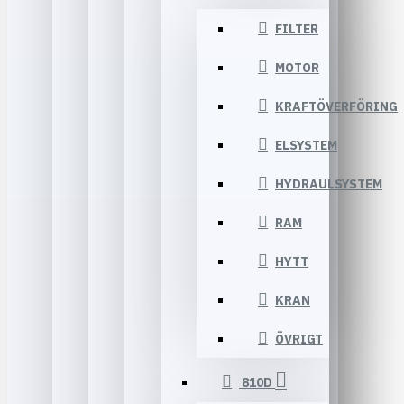
FILTER
MOTOR
KRAFTÖVERFÖRING
ELSYSTEM
HYDRAULSYSTEM
RAM
HYTT
KRAN
ÖVRIGT
810D