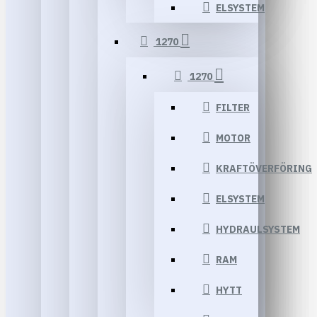
ELSYSTEM
1270
1270
FILTER
MOTOR
KRAFTÖVERFÖRING
ELSYSTEM
HYDRAULSYSTEM
RAM
HYTT