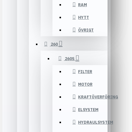
RAM
HYTT
ÖVRIGT
260
260S
FILTER
MOTOR
KRAFTÖVERFÖRING
ELSYSTEM
HYDRAULSYSTEM