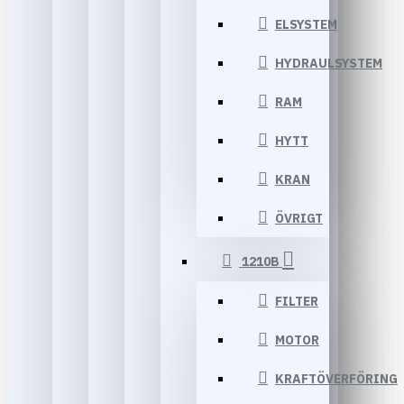
ELSYSTEM
HYDRAULSYSTEM
RAM
HYTT
KRAN
ÖVRIGT
1210B
FILTER
MOTOR
KRAFTÖVERFÖRING