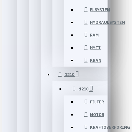
ELSYSTEM
HYDRAULSYSTEM
RAM
HYTT
KRAN
1210
1210
FILTER
MOTOR
KRAFTÖVERFÖRING