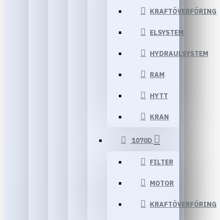
KRAFTÖVERFÖRING
ELSYSTEM
HYDRAULSYSTEM
RAM
HYTT
KRAN
1070D
FILTER
MOTOR
KRAFTÖVERFÖRING