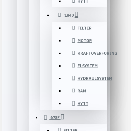
HYTT
1840
FILTER
MOTOR
KRAFTÖVERFÖRING
ELSYSTEM
HYDRAULSYSTEM
RAM
HYTT
678F
FILTER