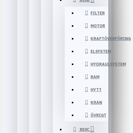
810B
FILTER
MOTOR
KRAFTÖVERFÖRING
ELSYSTEM
HYDRAULSYSTEM
RAM
HYTT
KRAN
ÖVRIGT
810C