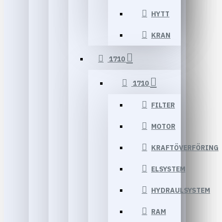
HYTT
KRAN
1710
1710
FILTER
MOTOR
KRAFTÖVERFÖRING
ELSYSTEM
HYDRAULSYSTEM
RAM