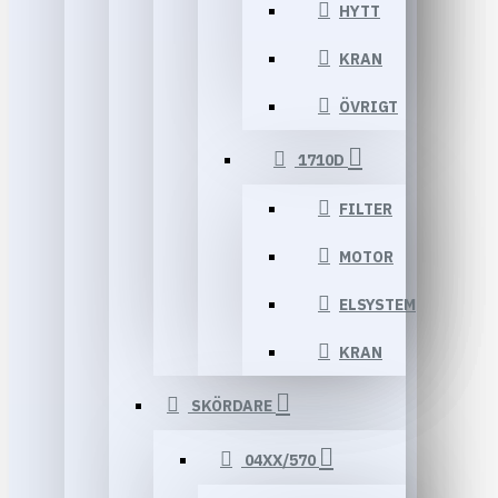
HYTT
KRAN
ÖVRIGT
1710D
FILTER
MOTOR
ELSYSTEM
KRAN
SKÖRDARE
04XX/570