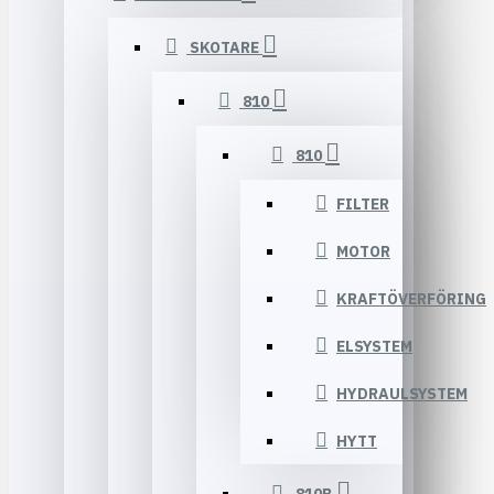
SKOTARE
810
810
FILTER
MOTOR
KRAFTÖVERFÖRING
ELSYSTEM
HYDRAULSYSTEM
HYTT