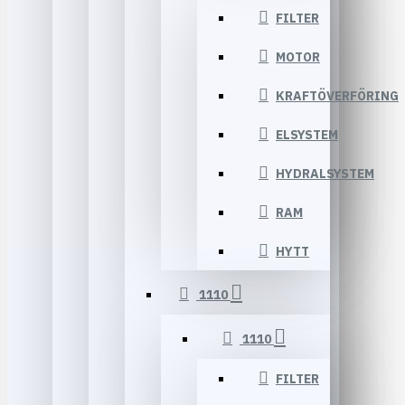
FILTER
MOTOR
KRAFTÖVERFÖRING
ELSYSTEM
HYDRALSYSTEM
RAM
HYTT
1110
1110
FILTER