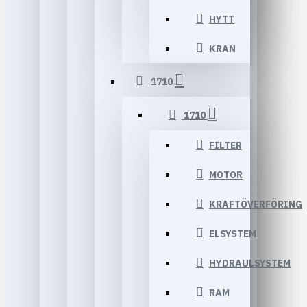
HYTT
KRAN
1710
1710
FILTER
MOTOR
KRAFTÖVERFÖRING
ELSYSTEM
HYDRAULSYSTEM
RAM