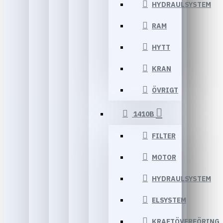
HYDRAULSYSTEM
RAM
HYTT
KRAN
ÖVRIGT
1410B
FILTER
MOTOR
HYDRAULSYSTEM
ELSYSTEM
KRAFTÖVERFÖRING