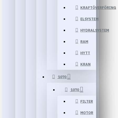
KRAFTÖVERFÖRING
ELSYSTEM
HYDRALSYSTEM
RAM
HYTT
KRAN
1070
1070
FILTER
MOTOR