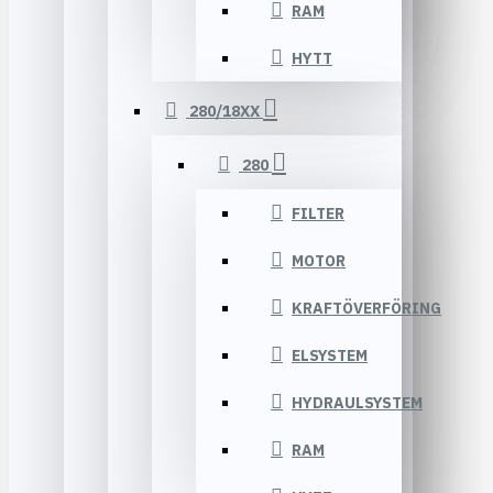
RAM
HYTT
280/18XX
280
FILTER
MOTOR
KRAFTÖVERFÖRING
ELSYSTEM
HYDRAULSYSTEM
RAM