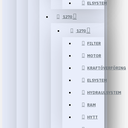
ELSYSTEM
1270
1270
FILTER
MOTOR
KRAFTÖVERFÖRING
ELSYSTEM
HYDRAULSYSTEM
RAM
HYTT