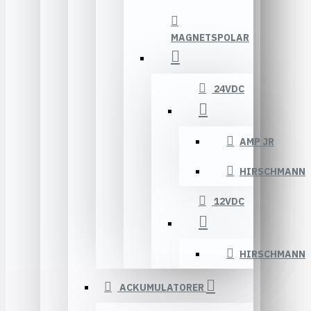
MAGNETSPOLAR
24VDC
AMP JR
HIRSCHMANN
12VDC
HIRSCHMANN
ACKUMULATORER