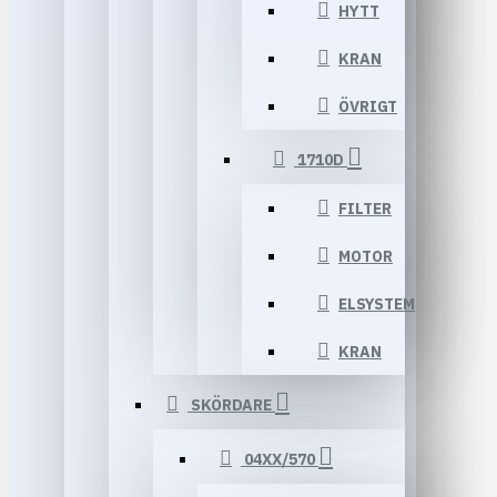
HYTT
KRAN
ÖVRIGT
1710D
FILTER
MOTOR
ELSYSTEM
KRAN
SKÖRDARE
04XX/570