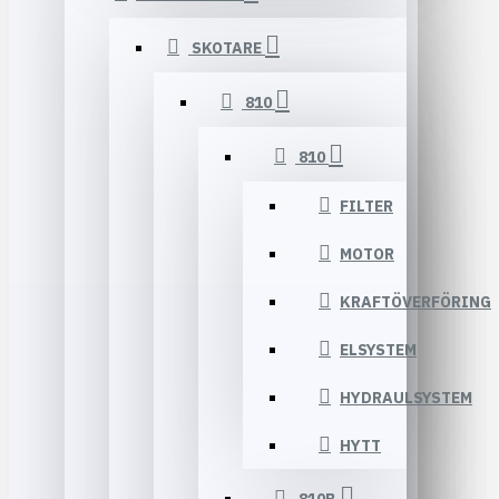
SKOTARE
810
810
FILTER
MOTOR
KRAFTÖVERFÖRING
ELSYSTEM
HYDRAULSYSTEM
HYTT