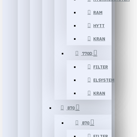
RAM
HYTT
KRAN
770D
FILTER
ELSYSTEM
KRAN
870
870
FILTER