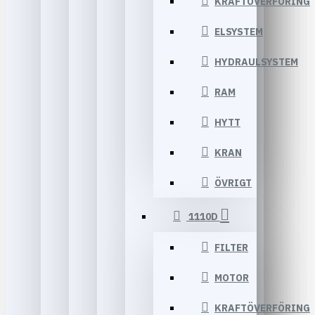
KRAFTÖVERFÖRING
ELSYSTEM
HYDRAULSYSTEM
RAM
HYTT
KRAN
ÖVRIGT
1110D
FILTER
MOTOR
KRAFTÖVERFÖRING