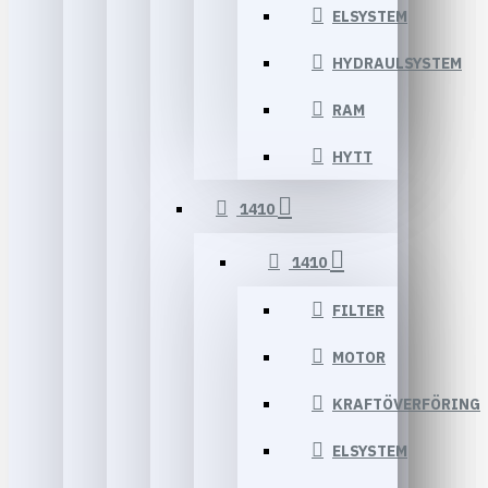
ELSYSTEM
HYDRAULSYSTEM
RAM
HYTT
1410
1410
FILTER
MOTOR
KRAFTÖVERFÖRING
ELSYSTEM