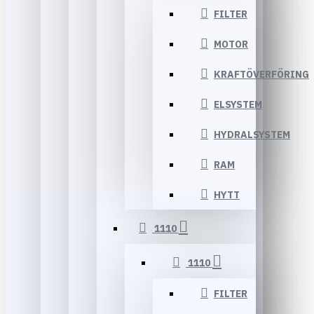
FILTER
MOTOR
KRAFTÖVERFÖRING
ELSYSTEM
HYDRALSYSTEM
RAM
HYTT
1110
1110
FILTER