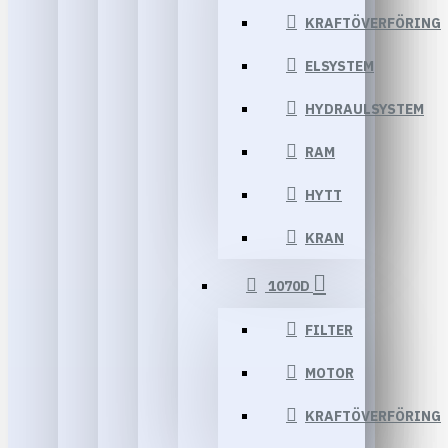
KRAFTÖVERFÖRING
ELSYSTEM
HYDRAULSYSTEM
RAM
HYTT
KRAN
1070D
FILTER
MOTOR
KRAFTÖVERFÖRING