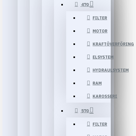
470
FILTER
MOTOR
KRAFTÖVERFÖRING
ELSYSTEM
HYDRAULSYSTEM
RAM
KAROSSERI
570
FILTER