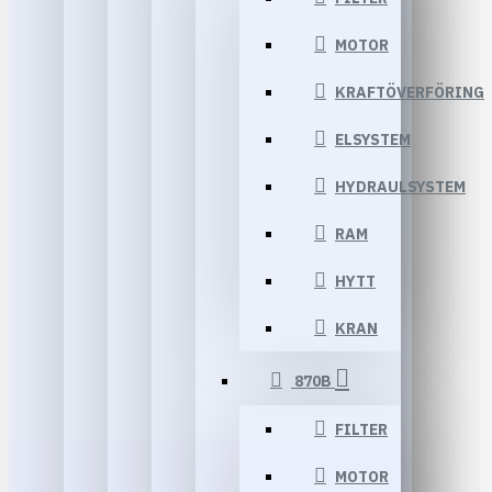
MOTOR
KRAFTÖVERFÖRING
ELSYSTEM
HYDRAULSYSTEM
RAM
HYTT
KRAN
870B
FILTER
MOTOR