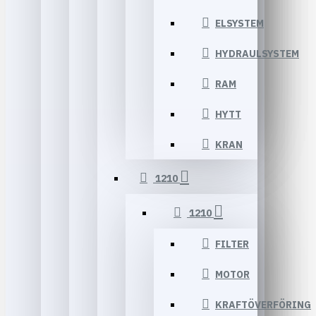
ELSYSTEM
HYDRAULSYSTEM
RAM
HYTT
KRAN
1210
1210
FILTER
MOTOR
KRAFTÖVERFÖRING