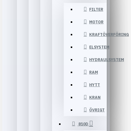
FILTER
MOTOR
KRAFTÖVERFÖRING
ELSYSTEM
HYDRAULSYSTEM
RAM
HYTT
KRAN
ÖVRIGT
810D