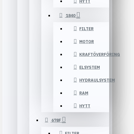
HYTT
1840
FILTER
MOTOR
KRAFTÖVERFÖRING
ELSYSTEM
HYDRAULSYSTEM
RAM
HYTT
678F
FILTER