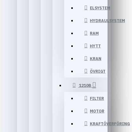
ELSYSTEM
HYDRAULSYSTEM
RAM
HYTT
KRAN
ÖVRIGT
1210B
FILTER
MOTOR
KRAFTÖVERFÖRING