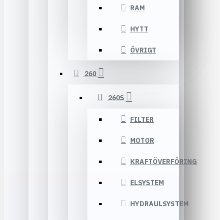
RAM
HYTT
ÖVRIGT
260
260S
FILTER
MOTOR
KRAFTÖVERFÖRING
ELSYSTEM
HYDRAULSYSTEM