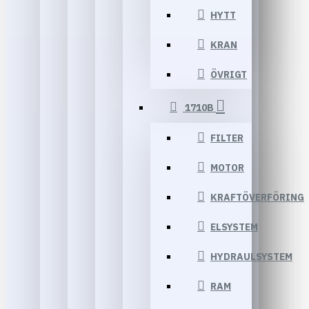
HYTT
KRAN
ÖVRIGT
1710B
FILTER
MOTOR
KRAFTÖVERFÖRING
ELSYSTEM
HYDRAULSYSTEM
RAM