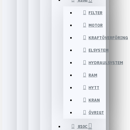
810B
FILTER
MOTOR
KRAFTÖVERFÖRING
ELSYSTEM
HYDRAULSYSTEM
RAM
HYTT
KRAN
ÖVRIGT
810C