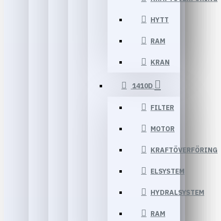
HYTT
RAM
KRAN
1410D
FILTER
MOTOR
KRAFTÖVERFÖRING
ELSYSTEM
HYDRALSYSTEM
RAM