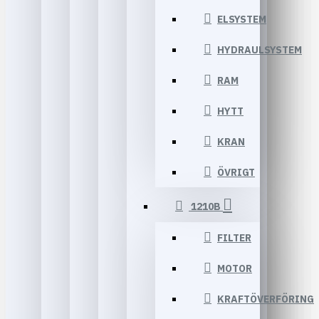
ELSYSTEM
HYDRAULSYSTEM
RAM
HYTT
KRAN
ÖVRIGT
1210B
FILTER
MOTOR
KRAFTÖVERFÖRING