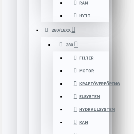
RAM
HYTT
280/18XX
280
FILTER
MOTOR
KRAFTÖVERFÖRING
ELSYSTEM
HYDRAULSYSTEM
RAM