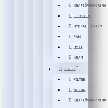
KRAFTÖVERFÖRING
ELSYSTEM
HYDRAULSYSTEM
RAM
HYTT
KRAN
1070D
FILTER
MOTOR
KRAFTÖVERFÖRING