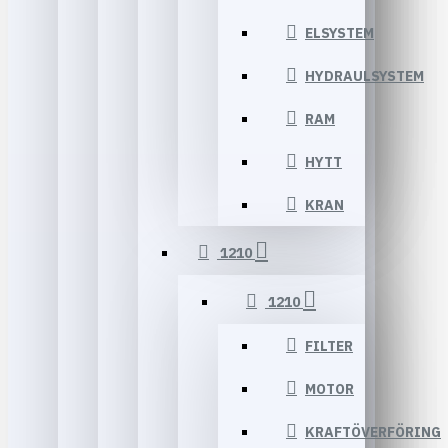
ELSYSTEM
HYDRAULSYSTEM
RAM
HYTT
KRAN
1210
1210
FILTER
MOTOR
KRAFTÖVERFÖRING