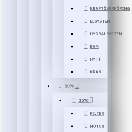
KRAFTÖVERFÖRING
ELSYSTEM
HYDRALSYSTEM
RAM
HYTT
KRAN
1070
1070
FILTER
MOTOR