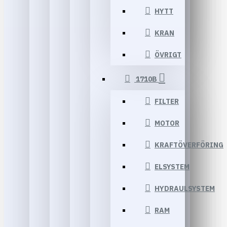
HYTT
KRAN
ÖVRIGT
1710B
FILTER
MOTOR
KRAFTÖVERFÖRING
ELSYSTEM
HYDRAULSYSTEM
RAM