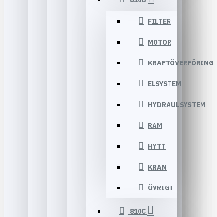
810B
FILTER
MOTOR
KRAFTÖVERFÖRING
ELSYSTEM
HYDRAULSYSTEM
RAM
HYTT
KRAN
ÖVRIGT
810C