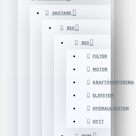
SKOTARE
810
810
FILTER
MOTOR
KRAFTÖVERFÖRING
ELSYSTEM
HYDRAULSYSTEM
HYTT