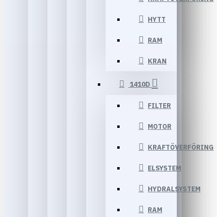
HYTT
RAM
KRAN
1410D
FILTER
MOTOR
KRAFTÖVERFÖRING
ELSYSTEM
HYDRALSYSTEM
RAM