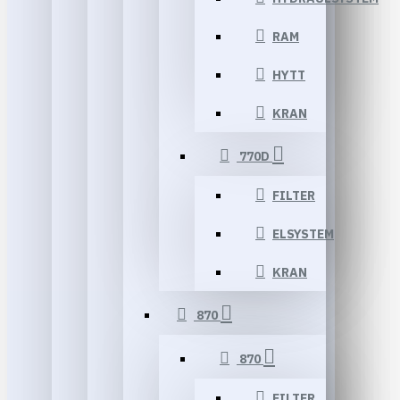
RAM
HYTT
KRAN
770D
FILTER
ELSYSTEM
KRAN
870
870
FILTER