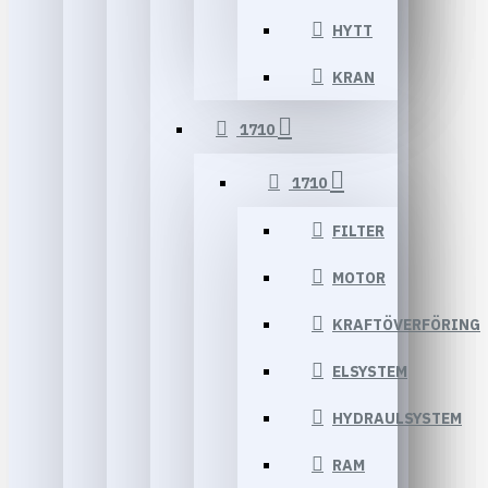
HYTT
KRAN
1710
1710
FILTER
MOTOR
KRAFTÖVERFÖRING
ELSYSTEM
HYDRAULSYSTEM
RAM