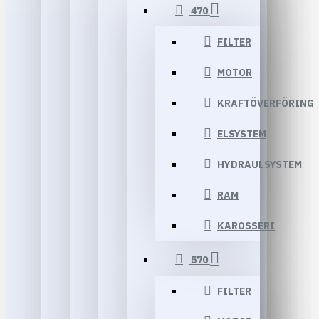
470
FILTER
MOTOR
KRAFTÖVERFÖRING
ELSYSTEM
HYDRAULSYSTEM
RAM
KAROSSERI
570
FILTER