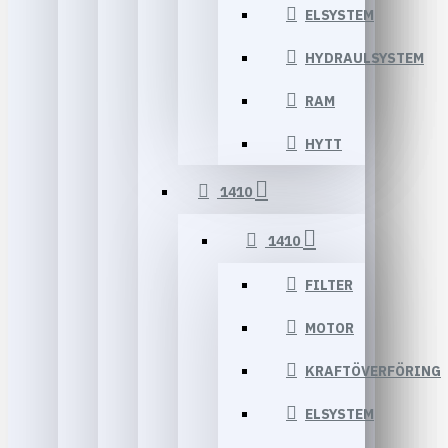
ELSYSTEM
HYDRAULSYSTEM
RAM
HYTT
1410
1410
FILTER
MOTOR
KRAFTÖVERFÖRING
ELSYSTEM