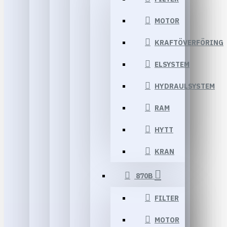
MOTOR
KRAFTÖVERFÖRING
ELSYSTEM
HYDRAULSYSTEM
RAM
HYTT
KRAN
870B
FILTER
MOTOR