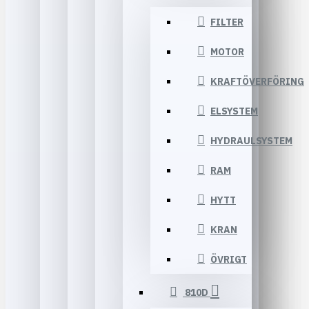
FILTER
MOTOR
KRAFTÖVERFÖRING
ELSYSTEM
HYDRAULSYSTEM
RAM
HYTT
KRAN
ÖVRIGT
810D