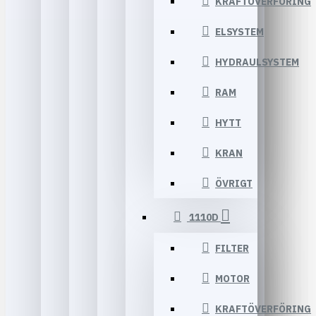
KRAFTÖVERFÖRING
ELSYSTEM
HYDRAULSYSTEM
RAM
HYTT
KRAN
ÖVRIGT
1110D
FILTER
MOTOR
KRAFTÖVERFÖRING