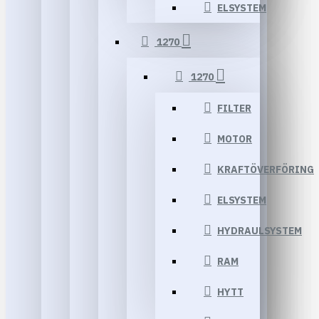
ELSYSTEM
1270
1270
FILTER
MOTOR
KRAFTÖVERFÖRING
ELSYSTEM
HYDRAULSYSTEM
RAM
HYTT