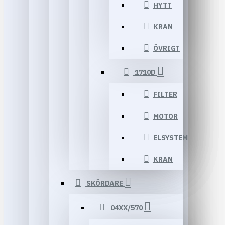
HYTT
KRAN
ÖVRIGT
1710D
FILTER
MOTOR
ELSYSTEM
KRAN
SKÖRDARE
04XX/570