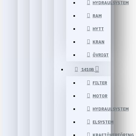
HYDRAULSYSTEM
RAM
HYTT
KRAN
ÖVRIGT
1410B
FILTER
MOTOR
HYDRAULSYSTEM
ELSYSTEM
KRAFTÖVERFÖRING