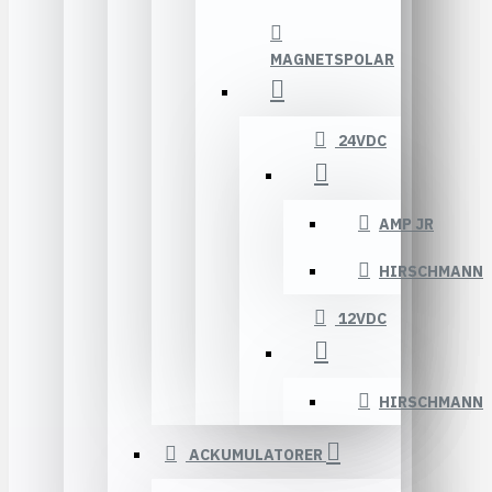
MAGNETSPOLAR
24VDC
AMP JR
HIRSCHMANN
12VDC
HIRSCHMANN
ACKUMULATORER