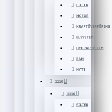
FILTER
MOTOR
KRAFTÖVERFÖRING
ELSYSTEM
HYDRALSYSTEM
RAM
HYTT
1110
1110
FILTER