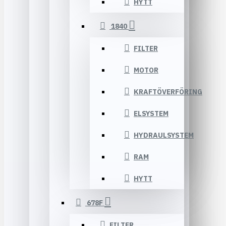
HYTT
1840
FILTER
MOTOR
KRAFTÖVERFÖRING
ELSYSTEM
HYDRAULSYSTEM
RAM
HYTT
678F
FILTER