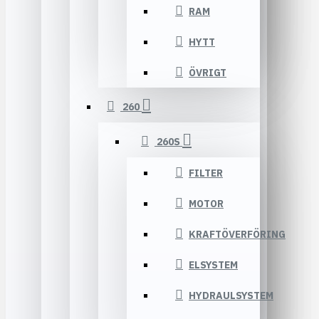
RAM
HYTT
ÖVRIGT
260
260S
FILTER
MOTOR
KRAFTÖVERFÖRING
ELSYSTEM
HYDRAULSYSTEM