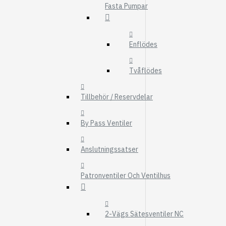
Fasta Pumpar
FMG
UTBYTESENHET
ELSYSTEM
Enflödes
HYDRAULIK
Tvåflödes
EL / ELEKTRONI
KABEL
Tillbehör / Reservdelar
KONTAKTDON
By Pass Ventiler
STRÖMSTÄLLAR
RELÄER
Anslutningssatser
Visa fler
Patronventiler Och Ventilhus
FILTER
LUFTFILTER
BRÄNSLEFILTER
2-Vägs Sätesventiler NC