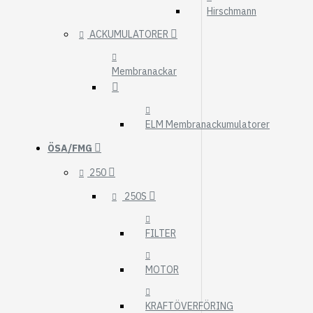
Hirschmann
ACKUMULATORER
Membranackar
ELM Membranackumulatorer
ÖSA/FMG
250
250S
FILTER
MOTOR
KRAFTÖVERFÖRING