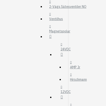
MOTOROLJEFIL
2-Vägs Sätesventiler NO
HYDRAULFILTER
Visa fler
Ventilhus
VÄRMARE
Magnetspolar
WEBASTO
EBERSPÄCHER
24VDC
AMP Jr
Hirschmann
12VDC