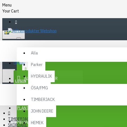
Menu
Your Cart
SVENSKA
Alla
Alla
FAQ
Meny
Parker
KR
KONTAKT
SEK
HYDRAULIK
ALLA KATEGORIER
SEK
LOGIN
ÖSA/FMG
REGISTER
KAMPANJER
TIMBERJACK
Menu
PLANTMA X
JOHN DEERE
TIMBERJACK
MEGA MENY
HEMEK
SKÖRDARE