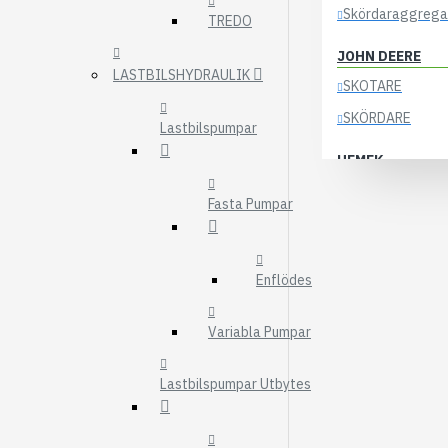
Skördaraggrega
TREDO
JOHN DEERE
LASTBILSHYDRAULIK
SKOTARE
SKÖRDARE
Lastbilspumpar
HEMEK
ELSYSTEM
Fasta Pumpar
ÖVRIGA DELAR
KOCKUMS
Enflödes
83-35
84-35
Variabla Pumpar
85-35
Lastbilspumpar Utbytes
KRANAR
ÖSA