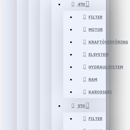
470
FILTER
MOTOR
KRAFTÖVERFÖRING
ELSYSTEM
HYDRAULSYSTEM
RAM
KAROSSERI
570
FILTER