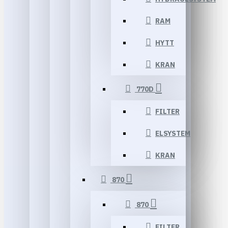
RAM
HYTT
KRAN
770D
FILTER
ELSYSTEM
KRAN
870
870
FILTER