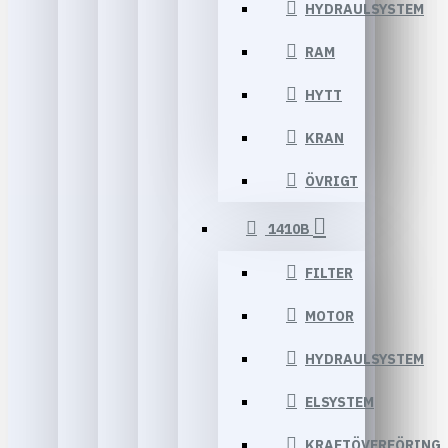
HYDRAULSYSTEM
RAM
HYTT
KRAN
ÖVRIGT
1410B
FILTER
MOTOR
HYDRAULSYSTEM
ELSYSTEM
KRAFTÖVERFÖRING