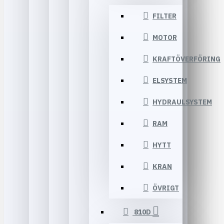
FILTER
MOTOR
KRAFTÖVERFÖRING
ELSYSTEM
HYDRAULSYSTEM
RAM
HYTT
KRAN
ÖVRIGT
810D