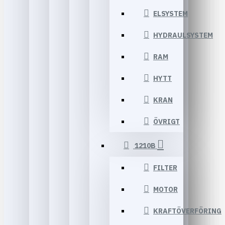
ELSYSTEM
HYDRAULSYSTEM
RAM
HYTT
KRAN
ÖVRIGT
1210B
FILTER
MOTOR
KRAFTÖVERFÖRING