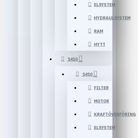
ELSYSTEM
HYDRAULSYSTEM
RAM
HYTT
1410
1410
FILTER
MOTOR
KRAFTÖVERFÖRING
ELSYSTEM