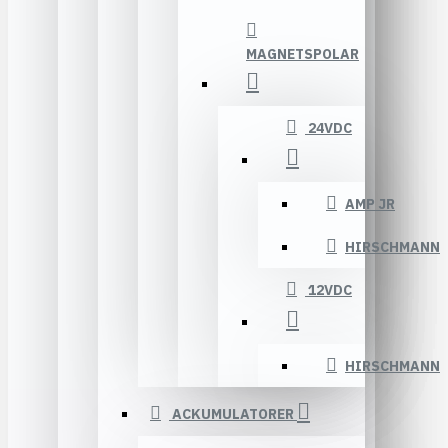
MAGNETSPOLAR
24VDC
AMP JR
HIRSCHMANN
12VDC
HIRSCHMANN
ACKUMULATORER