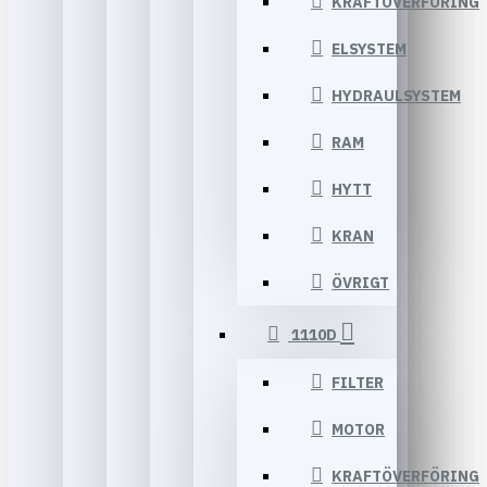
KRAFTÖVERFÖRING
ELSYSTEM
HYDRAULSYSTEM
RAM
HYTT
KRAN
ÖVRIGT
1110D
FILTER
MOTOR
KRAFTÖVERFÖRING