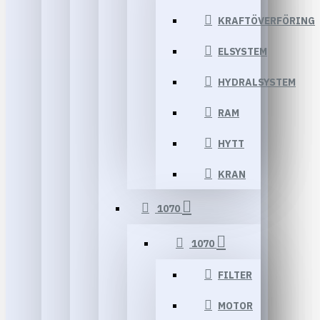
KRAFTÖVERFÖRING
ELSYSTEM
HYDRALSYSTEM
RAM
HYTT
KRAN
1070
1070
FILTER
MOTOR