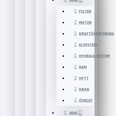
810B
FILTER
MOTOR
KRAFTÖVERFÖRING
ELSYSTEM
HYDRAULSYSTEM
RAM
HYTT
KRAN
ÖVRIGT
810C