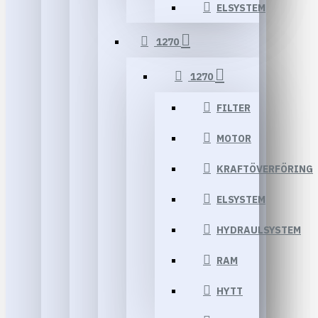
ELSYSTEM
1270
1270
FILTER
MOTOR
KRAFTÖVERFÖRING
ELSYSTEM
HYDRAULSYSTEM
RAM
HYTT