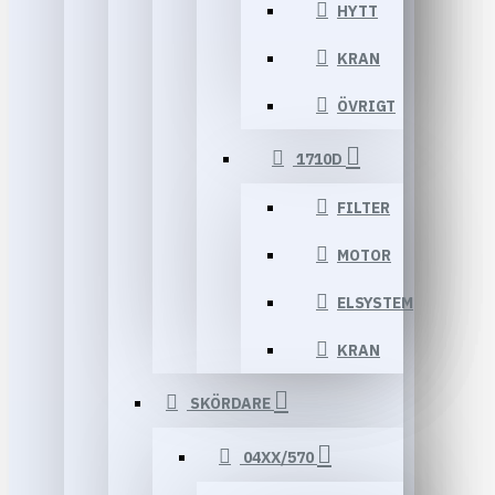
HYTT
KRAN
ÖVRIGT
1710D
FILTER
MOTOR
ELSYSTEM
KRAN
SKÖRDARE
04XX/570