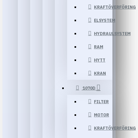
KRAFTÖVERFÖRING
ELSYSTEM
HYDRAULSYSTEM
RAM
HYTT
KRAN
1070D
FILTER
MOTOR
KRAFTÖVERFÖRING