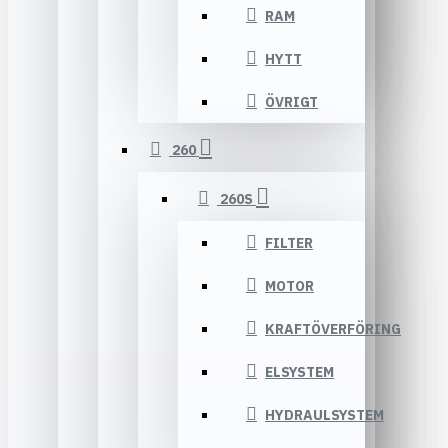
RAM
HYTT
ÖVRIGT
260
260S
FILTER
MOTOR
KRAFTÖVERFÖRING
ELSYSTEM
HYDRAULSYSTEM