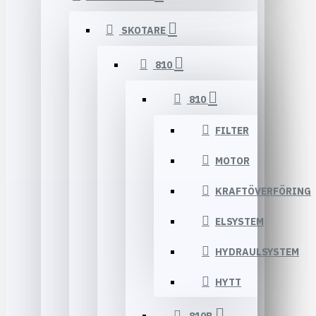
SKOTARE
810
810
FILTER
MOTOR
KRAFTÖVERFÖRING
ELSYSTEM
HYDRAULSYSTEM
HYTT