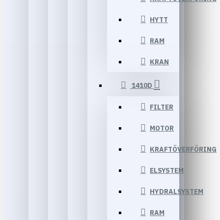
HYTT
RAM
KRAN
1410D
FILTER
MOTOR
KRAFTÖVERFÖRING
ELSYSTEM
HYDRALSYSTEM
RAM