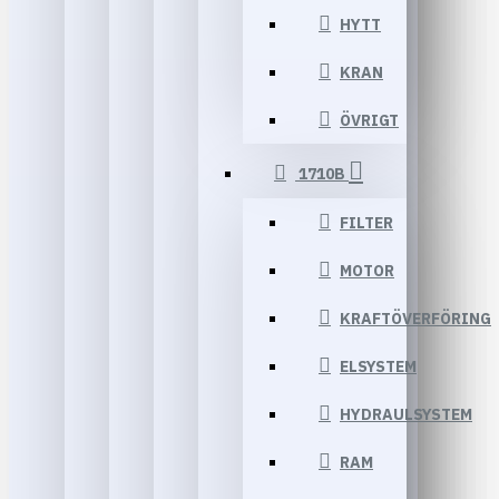
HYTT
KRAN
ÖVRIGT
1710B
FILTER
MOTOR
KRAFTÖVERFÖRING
ELSYSTEM
HYDRAULSYSTEM
RAM