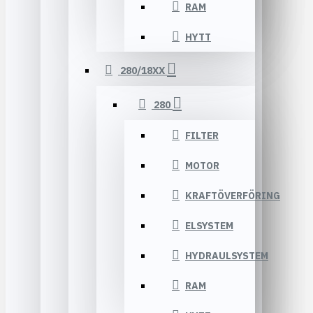
RAM
HYTT
280/18XX
280
FILTER
MOTOR
KRAFTÖVERFÖRING
ELSYSTEM
HYDRAULSYSTEM
RAM