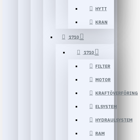
HYTT
KRAN
1710
1710
FILTER
MOTOR
KRAFTÖVERFÖRING
ELSYSTEM
HYDRAULSYSTEM
RAM