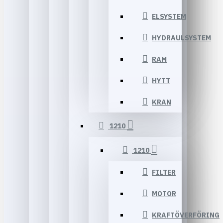
ELSYSTEM
HYDRAULSYSTEM
RAM
HYTT
KRAN
1210
1210
FILTER
MOTOR
KRAFTÖVERFÖRING