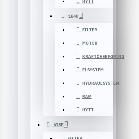
HYTT
1840
FILTER
MOTOR
KRAFTÖVERFÖRING
ELSYSTEM
HYDRAULSYSTEM
RAM
HYTT
678F
FILTER