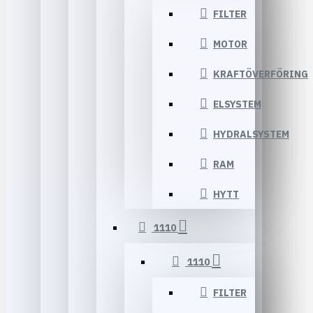
FILTER
MOTOR
KRAFTÖVERFÖRING
ELSYSTEM
HYDRALSYSTEM
RAM
HYTT
1110
1110
FILTER