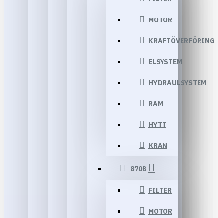
MOTOR
KRAFTÖVERFÖRING
ELSYSTEM
HYDRAULSYSTEM
RAM
HYTT
KRAN
870B
FILTER
MOTOR