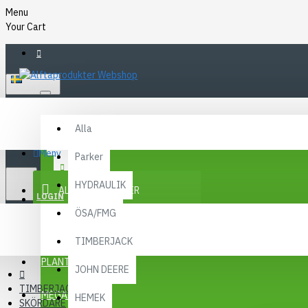
Menu
Your Cart
SVENSKA
Alla
Alla
FAQ
Meny
Parker
KR
KONTAKT
SEK
HYDRAULIK
ALLA KATEGORIER
SEK
LOGIN
ÖSA/FMG
REGISTER
KAMPANJER
TIMBERJACK
Menu
PLANTMA X
JOHN DEERE
TIMBERJACK
MEGA MENY
HEMEK
SKÖRDARE