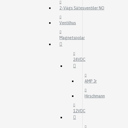
MOTOROLJEFIL
2-Vägs Sätesventiler NO
HYDRAULFILTER
Visa fler
Ventilhus
VÄRMARE
Magnetspolar
WEBASTO
EBERSPÄCHER
24VDC
AMP Jr
Hirschmann
12VDC