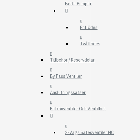
Fasta Pumpar
FMG
UTBYTESENHET
ELSYSTEM
Enflödes
HYDRAULIK
Tvåflödes
EL / ELEKTRONI
KABEL
Tillbehör / Reservdelar
KONTAKTDON
By Pass Ventiler
STRÖMSTÄLLAR
RELÄER
Anslutningssatser
Visa fler
Patronventiler Och Ventilhus
FILTER
LUFTFILTER
BRÄNSLEFILTER
2-Vägs Sätesventiler NC