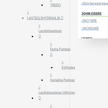
Skördaraggrega
TREDO
JOHN DEERE
LASTBILSHYDRAULIK
SKOTARE
SKÖRDARE
Lastbilspumpar
HEMEK
ELSYSTEM
Fasta Pumpar
ÖVRIGA DELAR
KOCKUMS
Enflödes
83-35
84-35
Variabla Pumpar
85-35
Lastbilspumpar Utbytes
KRANAR
ÖSA