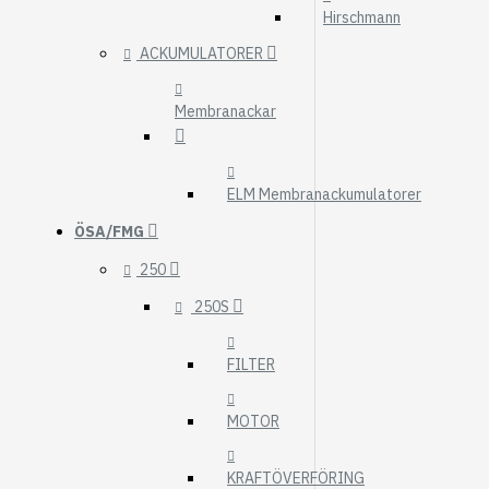
Hirschmann
ACKUMULATORER
Membranackar
ELM Membranackumulatorer
ÖSA/FMG
250
250S
FILTER
MOTOR
KRAFTÖVERFÖRING