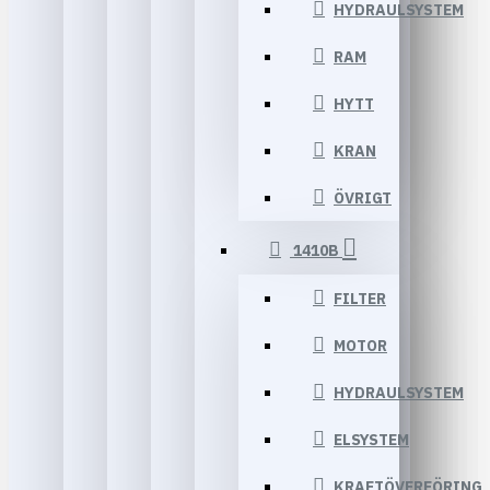
HYDRAULSYSTEM
RAM
HYTT
KRAN
ÖVRIGT
1410B
FILTER
MOTOR
HYDRAULSYSTEM
ELSYSTEM
KRAFTÖVERFÖRING