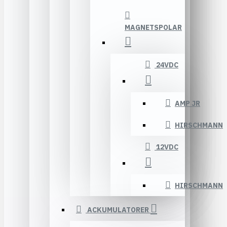
MAGNETSPOLAR
24VDC
AMP JR
HIRSCHMANN
12VDC
HIRSCHMANN
ACKUMULATORER