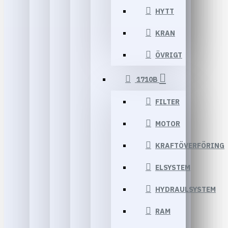
HYTT
KRAN
ÖVRIGT
1710B
FILTER
MOTOR
KRAFTÖVERFÖRING
ELSYSTEM
HYDRAULSYSTEM
RAM