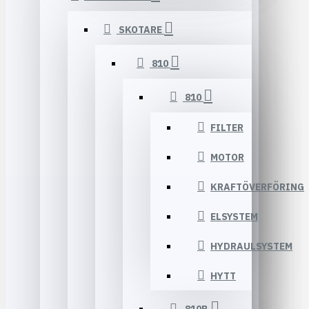
SKOTARE
810
810
FILTER
MOTOR
KRAFTÖVERFÖRING
ELSYSTEM
HYDRAULSYSTEM
HYTT