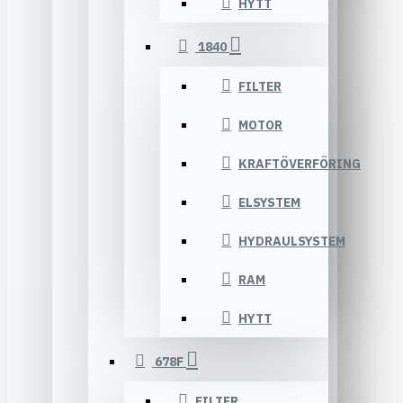
HYTT
1840
FILTER
MOTOR
KRAFTÖVERFÖRING
ELSYSTEM
HYDRAULSYSTEM
RAM
HYTT
678F
FILTER