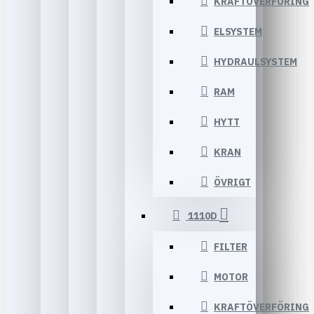
KRAFTÖVERFÖRING
ELSYSTEM
HYDRAULSYSTEM
RAM
HYTT
KRAN
ÖVRIGT
1110D
FILTER
MOTOR
KRAFTÖVERFÖRING