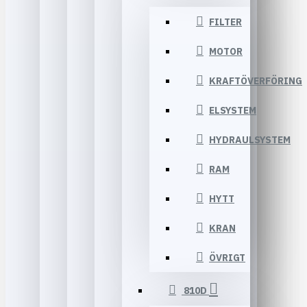
FILTER
MOTOR
KRAFTÖVERFÖRING
ELSYSTEM
HYDRAULSYSTEM
RAM
HYTT
KRAN
ÖVRIGT
810D