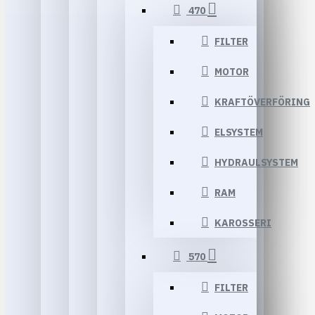
470
FILTER
MOTOR
KRAFTÖVERFÖRING
ELSYSTEM
HYDRAULSYSTEM
RAM
KAROSSERI
570
FILTER