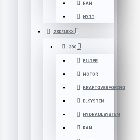
RAM
HYTT
280/18XX
280
FILTER
MOTOR
KRAFTÖVERFÖRING
ELSYSTEM
HYDRAULSYSTEM
RAM