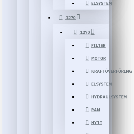
ELSYSTEM
1270
1270
FILTER
MOTOR
KRAFTÖVERFÖRING
ELSYSTEM
HYDRAULSYSTEM
RAM
HYTT