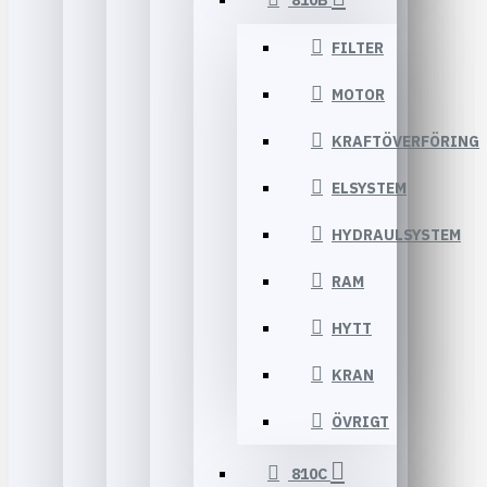
810B
FILTER
MOTOR
KRAFTÖVERFÖRING
ELSYSTEM
HYDRAULSYSTEM
RAM
HYTT
KRAN
ÖVRIGT
810C