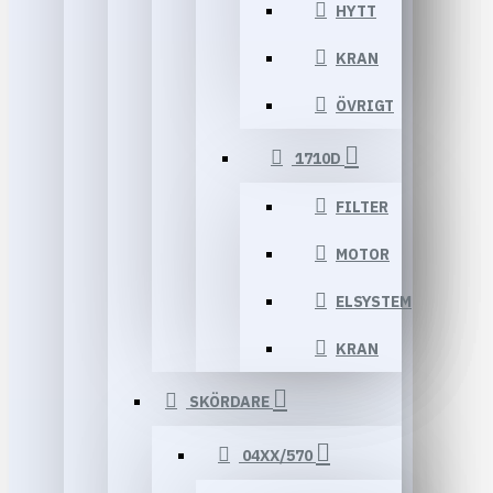
HYTT
KRAN
ÖVRIGT
1710D
FILTER
MOTOR
ELSYSTEM
KRAN
SKÖRDARE
04XX/570