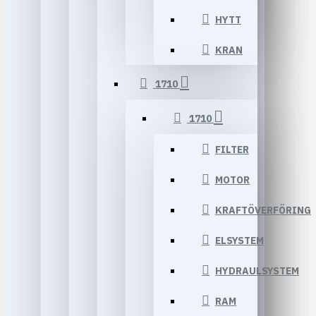
HYTT
KRAN
1710
1710
FILTER
MOTOR
KRAFTÖVERFÖRING
ELSYSTEM
HYDRAULSYSTEM
RAM