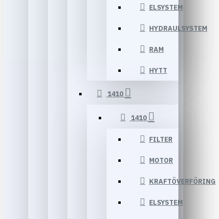
ELSYSTEM
HYDRAULSYSTEM
RAM
HYTT
1410
1410
FILTER
MOTOR
KRAFTÖVERFÖRING
ELSYSTEM