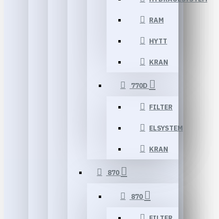
RAM
HYTT
KRAN
770D
FILTER
ELSYSTEM
KRAN
870
870
FILTER