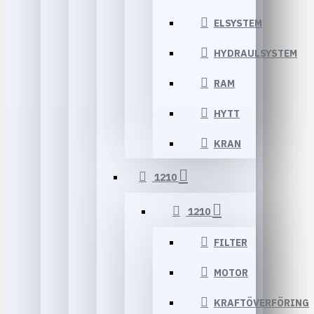
ELSYSTEM
HYDRAULSYSTEM
RAM
HYTT
KRAN
1210
1210
FILTER
MOTOR
KRAFTÖVERFÖRING