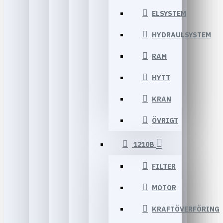
ELSYSTEM
HYDRAULSYSTEM
RAM
HYTT
KRAN
ÖVRIGT
1210B
FILTER
MOTOR
KRAFTÖVERFÖRING