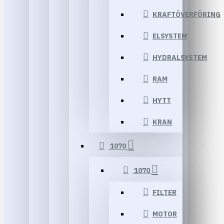
KRAFTÖVERFÖRING
ELSYSTEM
HYDRALSYSTEM
RAM
HYTT
KRAN
1070
1070
FILTER
MOTOR