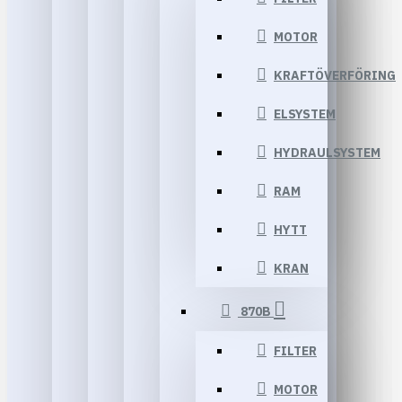
MOTOR
KRAFTÖVERFÖRING
ELSYSTEM
HYDRAULSYSTEM
RAM
HYTT
KRAN
870B
FILTER
MOTOR