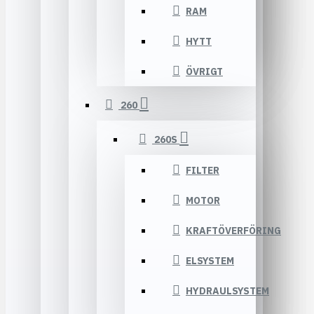
RAM
HYTT
ÖVRIGT
260
260S
FILTER
MOTOR
KRAFTÖVERFÖRING
ELSYSTEM
HYDRAULSYSTEM