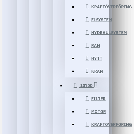
KRAFTÖVERFÖRING
ELSYSTEM
HYDRAULSYSTEM
RAM
HYTT
KRAN
1070D
FILTER
MOTOR
KRAFTÖVERFÖRING