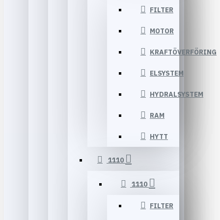
FILTER
MOTOR
KRAFTÖVERFÖRING
ELSYSTEM
HYDRALSYSTEM
RAM
HYTT
1110
1110
FILTER