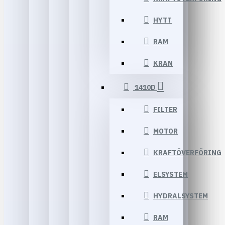
HYTT
RAM
KRAN
1410D
FILTER
MOTOR
KRAFTÖVERFÖRING
ELSYSTEM
HYDRALSYSTEM
RAM