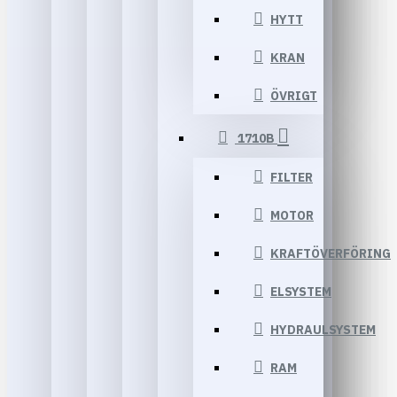
HYTT
KRAN
ÖVRIGT
1710B
FILTER
MOTOR
KRAFTÖVERFÖRING
ELSYSTEM
HYDRAULSYSTEM
RAM