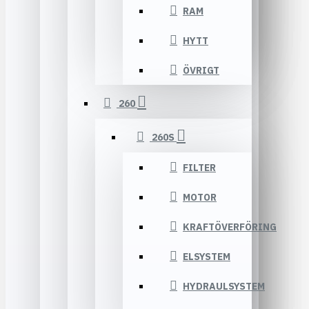
RAM
HYTT
ÖVRIGT
260
260S
FILTER
MOTOR
KRAFTÖVERFÖRING
ELSYSTEM
HYDRAULSYSTEM