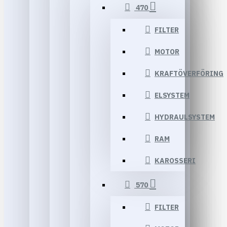
470
FILTER
MOTOR
KRAFTÖVERFÖRING
ELSYSTEM
HYDRAULSYSTEM
RAM
KAROSSERI
570
FILTER