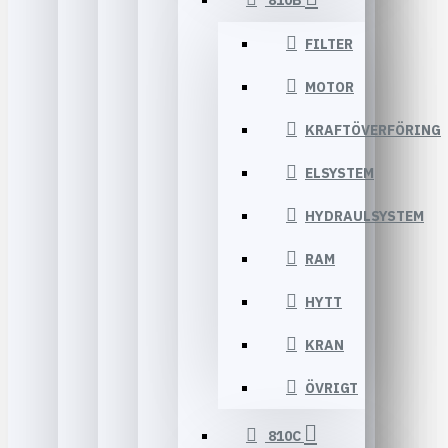
810B
FILTER
MOTOR
KRAFTÖVERFÖRING
ELSYSTEM
HYDRAULSYSTEM
RAM
HYTT
KRAN
ÖVRIGT
810C