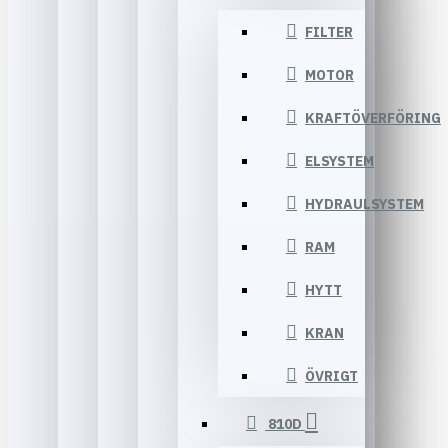
FILTER
MOTOR
KRAFTÖVERFÖRING
ELSYSTEM
HYDRAULSYSTEM
RAM
HYTT
KRAN
ÖVRIGT
810D