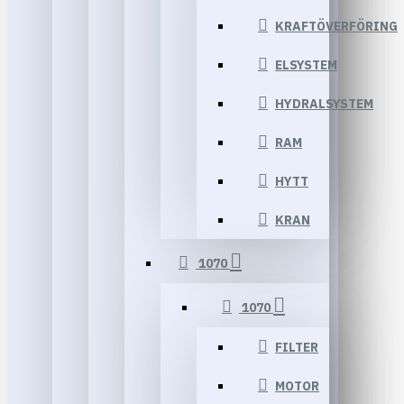
KRAFTÖVERFÖRING
ELSYSTEM
HYDRALSYSTEM
RAM
HYTT
KRAN
1070
1070
FILTER
MOTOR