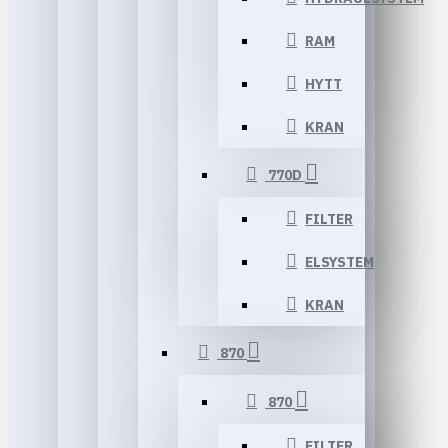
RAM
HYTT
KRAN
770D
FILTER
ELSYSTEM
KRAN
870
870
FILTER