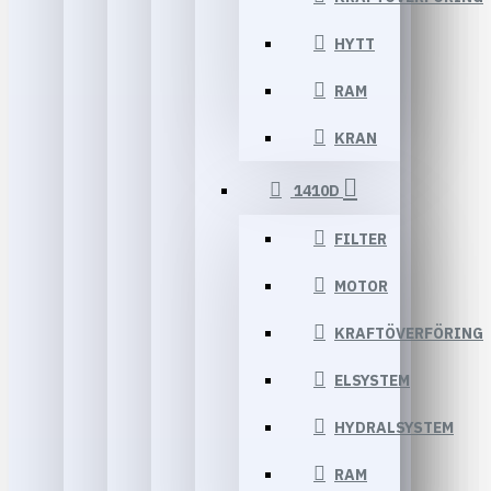
HYTT
RAM
KRAN
1410D
FILTER
MOTOR
KRAFTÖVERFÖRING
ELSYSTEM
HYDRALSYSTEM
RAM