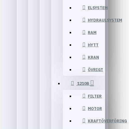
ELSYSTEM
HYDRAULSYSTEM
RAM
HYTT
KRAN
ÖVRIGT
1210B
FILTER
MOTOR
KRAFTÖVERFÖRING