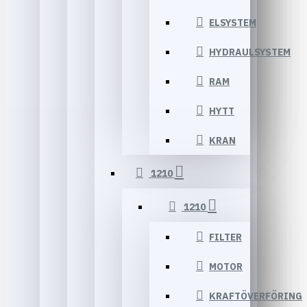
ELSYSTEM
HYDRAULSYSTEM
RAM
HYTT
KRAN
1210
1210
FILTER
MOTOR
KRAFTÖVERFÖRING