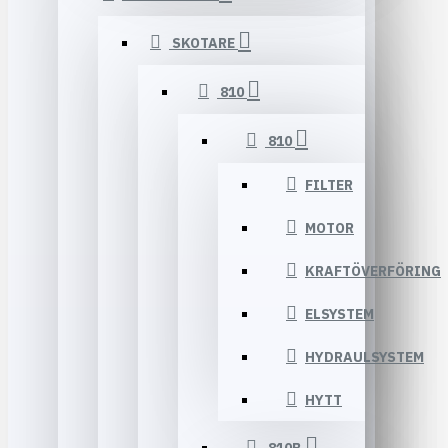
SKOTARE
810
810
FILTER
MOTOR
KRAFTÖVERFÖRING
ELSYSTEM
HYDRAULSYSTEM
HYTT