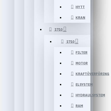
HYTT
KRAN
1710
1710
FILTER
MOTOR
KRAFTÖVERFÖRING
ELSYSTEM
HYDRAULSYSTEM
RAM