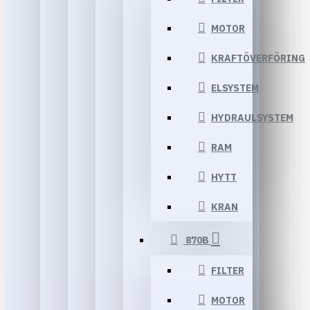
MOTOR
KRAFTÖVERFÖRING
ELSYSTEM
HYDRAULSYSTEM
RAM
HYTT
KRAN
870B
FILTER
MOTOR