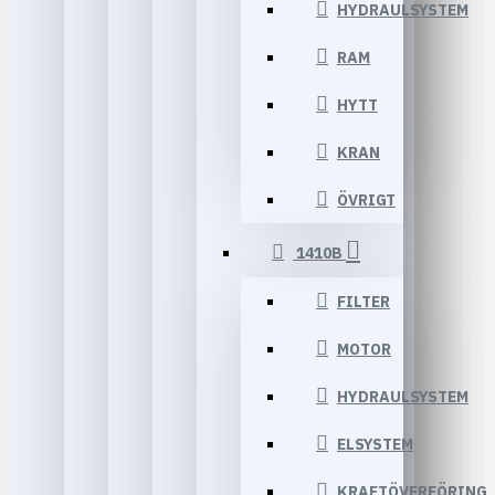
HYDRAULSYSTEM
RAM
HYTT
KRAN
ÖVRIGT
1410B
FILTER
MOTOR
HYDRAULSYSTEM
ELSYSTEM
KRAFTÖVERFÖRING