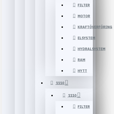
FILTER
MOTOR
KRAFTÖVERFÖRING
ELSYSTEM
HYDRALSYSTEM
RAM
HYTT
1110
1110
FILTER