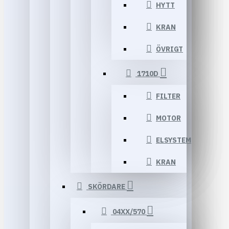
HYTT
KRAN
ÖVRIGT
1710D
FILTER
MOTOR
ELSYSTEM
KRAN
SKÖRDARE
04XX/570