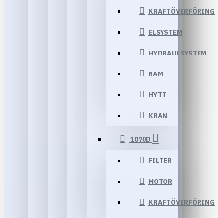
KRAFTÖVERFÖRING
ELSYSTEM
HYDRAULSYSTEM
RAM
HYTT
KRAN
1070D
FILTER
MOTOR
KRAFTÖVERFÖRING