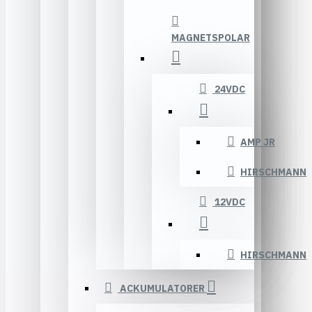
MAGNETSPOLAR
24VDC
AMP JR
HIRSCHMANN
12VDC
HIRSCHMANN
ACKUMULATORER