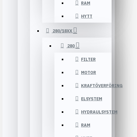
RAM
HYTT
280/18XX
280
FILTER
MOTOR
KRAFTÖVERFÖRING
ELSYSTEM
HYDRAULSYSTEM
RAM