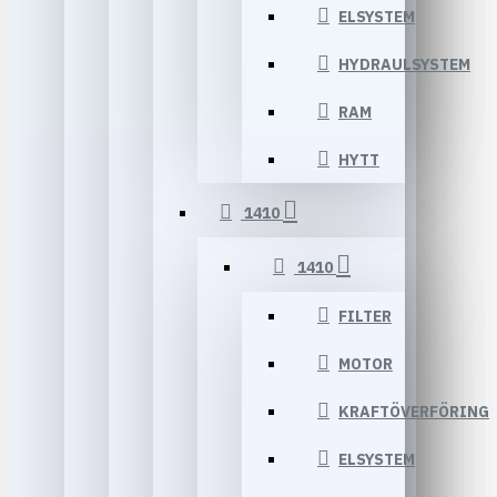
ELSYSTEM
HYDRAULSYSTEM
RAM
HYTT
1410
1410
FILTER
MOTOR
KRAFTÖVERFÖRING
ELSYSTEM