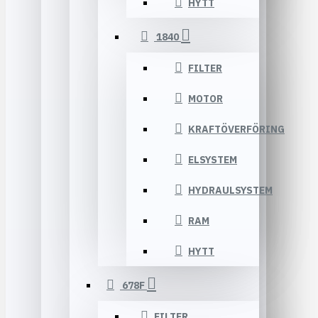
HYTT
1840
FILTER
MOTOR
KRAFTÖVERFÖRING
ELSYSTEM
HYDRAULSYSTEM
RAM
HYTT
678F
FILTER