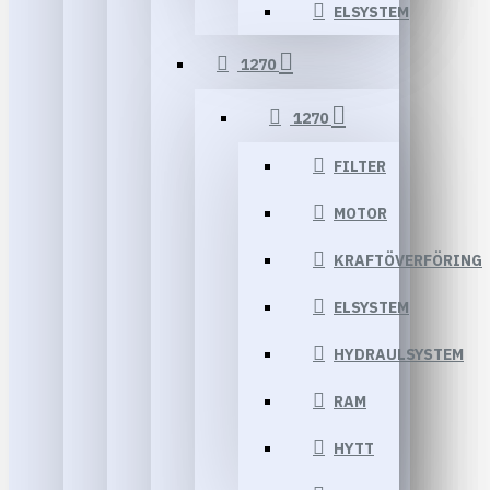
ELSYSTEM
1270
1270
FILTER
MOTOR
KRAFTÖVERFÖRING
ELSYSTEM
HYDRAULSYSTEM
RAM
HYTT