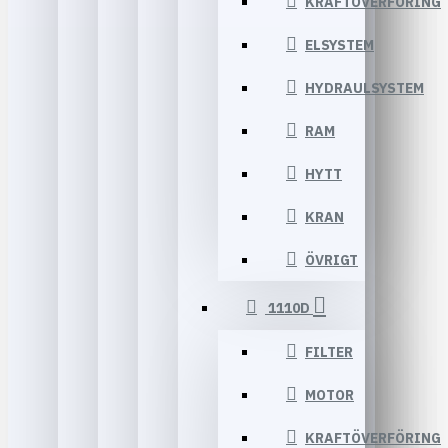
KRAFTÖVERFÖRING
ELSYSTEM
HYDRAULSYSTEM
RAM
HYTT
KRAN
ÖVRIGT
1110D
FILTER
MOTOR
KRAFTÖVERFÖRING