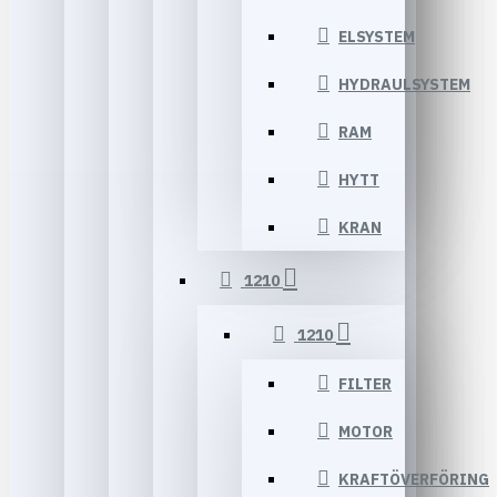
ELSYSTEM
HYDRAULSYSTEM
RAM
HYTT
KRAN
1210
1210
FILTER
MOTOR
KRAFTÖVERFÖRING