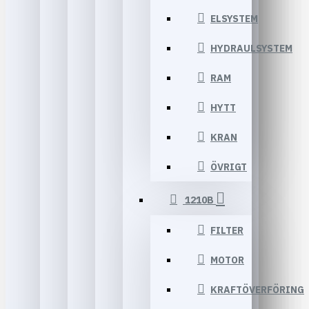
ELSYSTEM
HYDRAULSYSTEM
RAM
HYTT
KRAN
ÖVRIGT
1210B
FILTER
MOTOR
KRAFTÖVERFÖRING