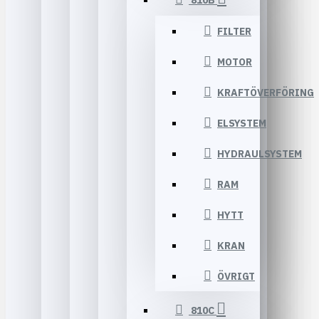
810B
FILTER
MOTOR
KRAFTÖVERFÖRING
ELSYSTEM
HYDRAULSYSTEM
RAM
HYTT
KRAN
ÖVRIGT
810C