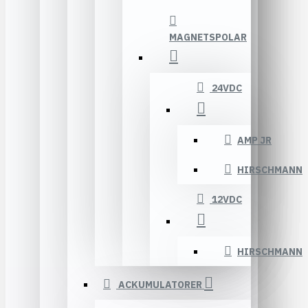
MAGNETSPOLAR
24VDC
AMP JR
HIRSCHMANN
12VDC
HIRSCHMANN
ACKUMULATORER