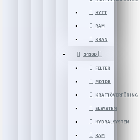
HYTT
RAM
KRAN
1410D
FILTER
MOTOR
KRAFTÖVERFÖRING
ELSYSTEM
HYDRALSYSTEM
RAM