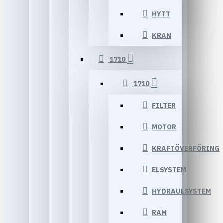
HYTT
KRAN
1710
1710
FILTER
MOTOR
KRAFTÖVERFÖRING
ELSYSTEM
HYDRAULSYSTEM
RAM