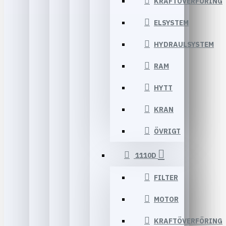
KRAFTÖVERFÖRING
ELSYSTEM
HYDRAULSYSTEM
RAM
HYTT
KRAN
ÖVRIGT
1110D
FILTER
MOTOR
KRAFTÖVERFÖRING