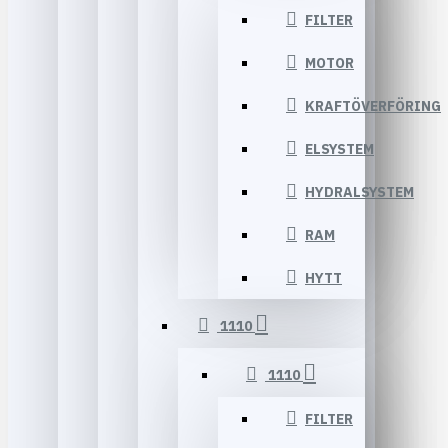
FILTER
MOTOR
KRAFTÖVERFÖRING
ELSYSTEM
HYDRALSYSTEM
RAM
HYTT
1110
1110
FILTER