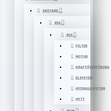
SKOTARE
810
810
FILTER
MOTOR
KRAFTÖVERFÖRING
ELSYSTEM
HYDRAULSYSTEM
HYTT