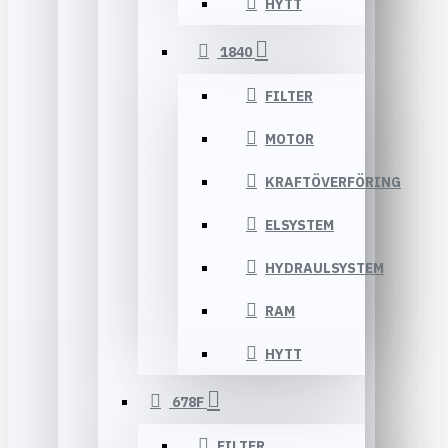
HYTT
1840
FILTER
MOTOR
KRAFTÖVERFÖRING
ELSYSTEM
HYDRAULSYSTEM
RAM
HYTT
678F
FILTER