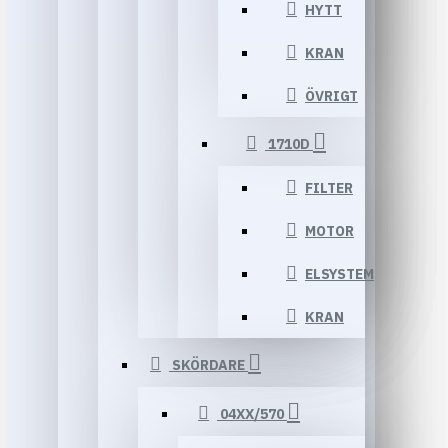
HYTT
KRAN
ÖVRIGT
1710D
FILTER
MOTOR
ELSYSTEM
KRAN
SKÖRDARE
04XX/570