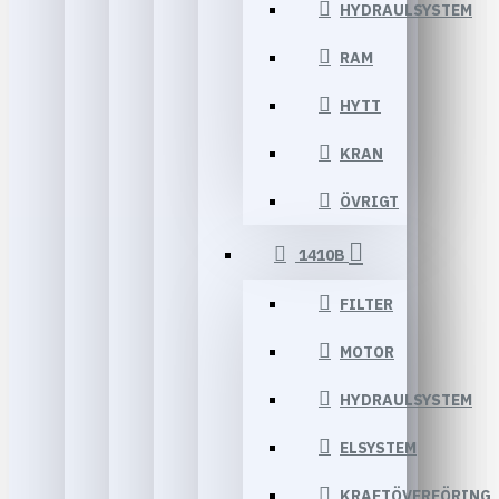
HYDRAULSYSTEM
RAM
HYTT
KRAN
ÖVRIGT
1410B
FILTER
MOTOR
HYDRAULSYSTEM
ELSYSTEM
KRAFTÖVERFÖRING