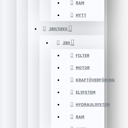
RAM
HYTT
280/18XX
280
FILTER
MOTOR
KRAFTÖVERFÖRING
ELSYSTEM
HYDRAULSYSTEM
RAM