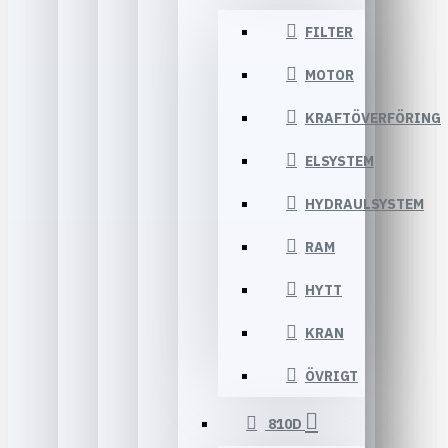
FILTER
MOTOR
KRAFTÖVERFÖRING
ELSYSTEM
HYDRAULSYSTEM
RAM
HYTT
KRAN
ÖVRIGT
810D