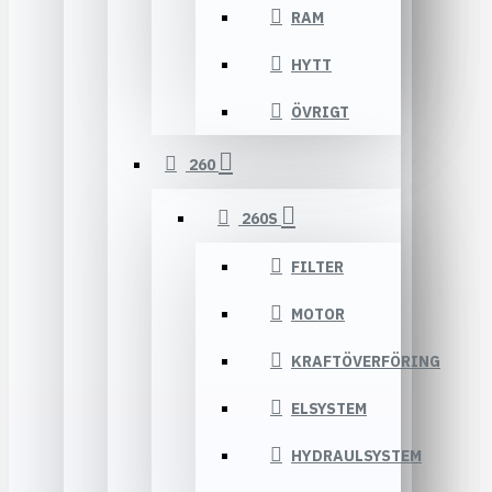
RAM
HYTT
ÖVRIGT
260
260S
FILTER
MOTOR
KRAFTÖVERFÖRING
ELSYSTEM
HYDRAULSYSTEM