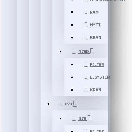
RAM
HYTT
KRAN
770D
FILTER
ELSYSTEM
KRAN
870
870
FILTER