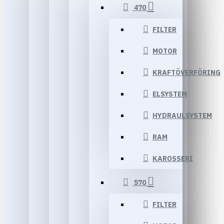
470
FILTER
MOTOR
KRAFTÖVERFÖRING
ELSYSTEM
HYDRAULSYSTEM
RAM
KAROSSERI
570
FILTER