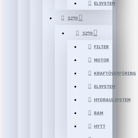
ELSYSTEM
1270
1270
FILTER
MOTOR
KRAFTÖVERFÖRING
ELSYSTEM
HYDRAULSYSTEM
RAM
HYTT