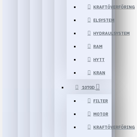
KRAFTÖVERFÖRING
ELSYSTEM
HYDRAULSYSTEM
RAM
HYTT
KRAN
1070D
FILTER
MOTOR
KRAFTÖVERFÖRING