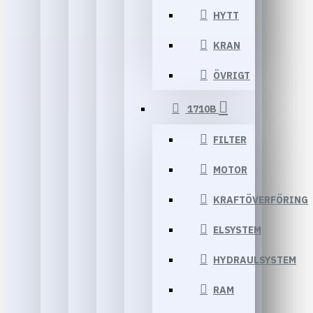
HYTT
KRAN
ÖVRIGT
1710B
FILTER
MOTOR
KRAFTÖVERFÖRING
ELSYSTEM
HYDRAULSYSTEM
RAM