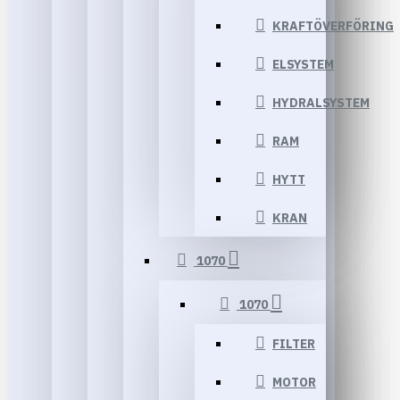
KRAFTÖVERFÖRING
ELSYSTEM
HYDRALSYSTEM
RAM
HYTT
KRAN
1070
1070
FILTER
MOTOR