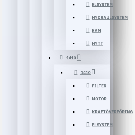
ELSYSTEM
HYDRAULSYSTEM
RAM
HYTT
1410
1410
FILTER
MOTOR
KRAFTÖVERFÖRING
ELSYSTEM