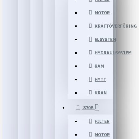
MOTOR
KRAFTÖVERFÖRING
ELSYSTEM
HYDRAULSYSTEM
RAM
HYTT
KRAN
870B
FILTER
MOTOR