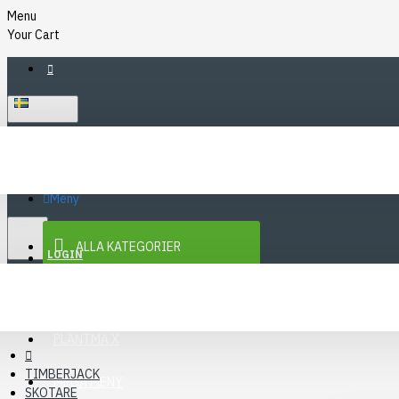
Menu
Your Cart
SVENSKA
Meny
KR
SEK
ALLA KATEGORIER
SEK
LOGIN
REGISTER
KAMPANJER
Menu
PLANTMA X
TIMBERJACK
MEGA MENY
SKOTARE