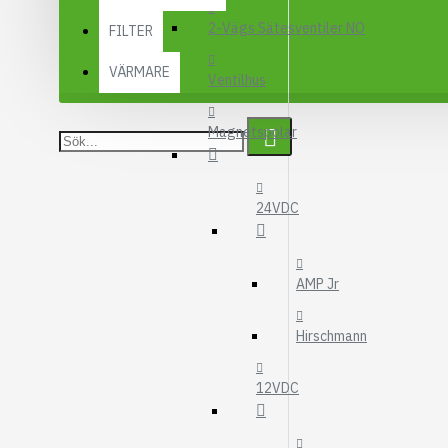
MOTOROLJEFIL
2-Vägs Sätesventiler NO
FILTER
HYDRAULFILTER
VÄRMARE
Visa fler
Ventilhus
VÄRMARE
Magnetspolar
WEBASTO
EBERSPÄCHER
24VDC
AMP Jr
Hirschmann
12VDC