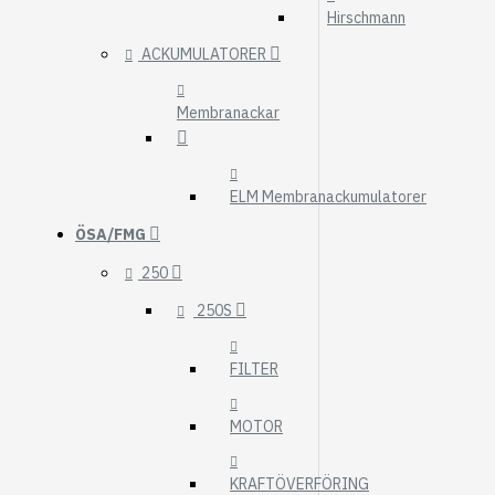
Hirschmann
ACKUMULATORER
Membranackar
ELM Membranackumulatorer
ÖSA/FMG
250
250S
FILTER
MOTOR
KRAFTÖVERFÖRING