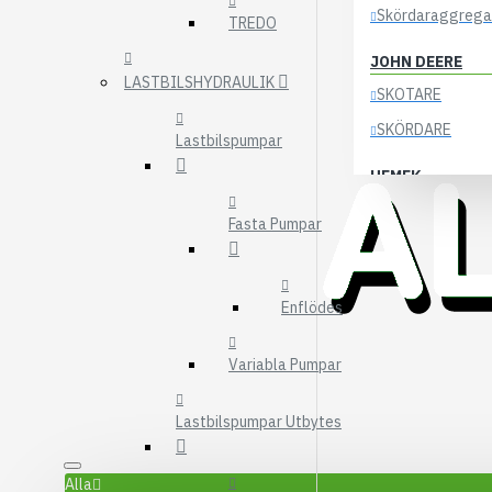
Skördaraggrega
TREDO
JOHN DEERE
LASTBILSHYDRAULIK
SKOTARE
SKÖRDARE
Lastbilspumpar
HEMEK
ELSYSTEM
Fasta Pumpar
ÖVRIGA DELAR
KOCKUMS
Enflödes
83-35
84-35
Variabla Pumpar
85-35
Lastbilspumpar Utbytes
KRANAR
ÖSA
Alla