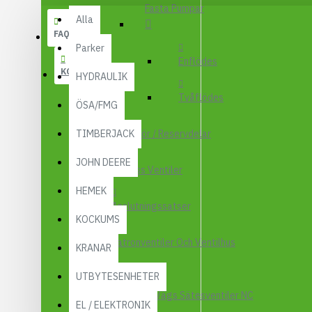
Fasta Pumpar
FMG
Alla
FAQ
UTBYTESENHET
Parker
ELSYSTEM
Enflödes
KONTAKT
HYDRAULIK
HYDRAULIK
Tvåflödes
ÖSA/FMG
EL / ELEKTRONI
KABEL
TIMBERJACK
Tillbehör / Reservdelar
KONTAKTDON
JOHN DEERE
By Pass Ventiler
STRÖMSTÄLLAR
HEMEK
RELÄER
Anslutningssatser
KOCKUMS
Visa fler
Patronventiler Och Ventilhus
KRANAR
FILTER
LUFTFILTER
UTBYTESENHETER
BRÄNSLEFILTER
2-Vägs Sätesventiler NC
EL / ELEKTRONIK