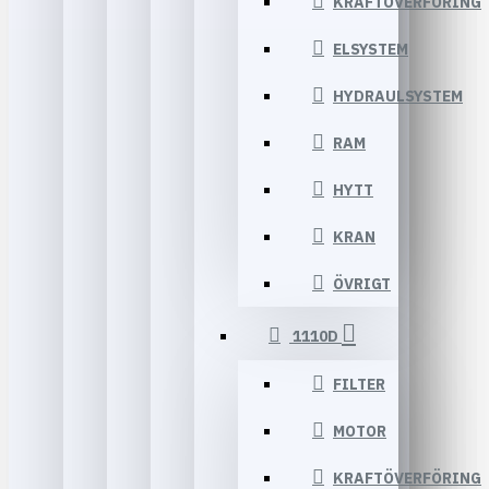
KRAFTÖVERFÖRING
ELSYSTEM
HYDRAULSYSTEM
RAM
HYTT
KRAN
ÖVRIGT
1110D
FILTER
MOTOR
KRAFTÖVERFÖRING