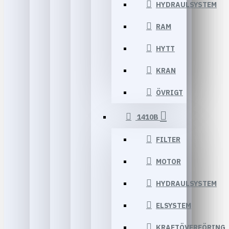
HYDRAULSYSTEM
RAM
HYTT
KRAN
ÖVRIGT
1410B
FILTER
MOTOR
HYDRAULSYSTEM
ELSYSTEM
KRAFTÖVERFÖRING