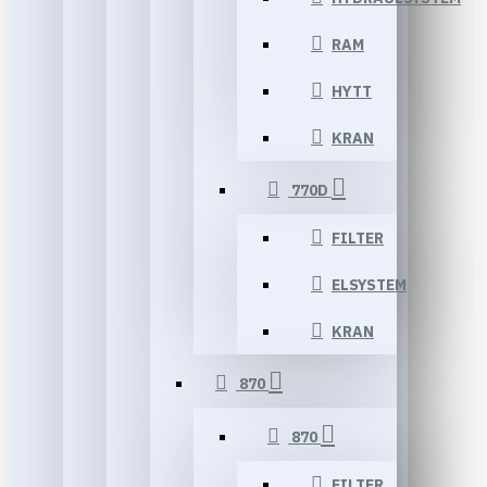
RAM
HYTT
KRAN
770D
FILTER
ELSYSTEM
KRAN
870
870
FILTER