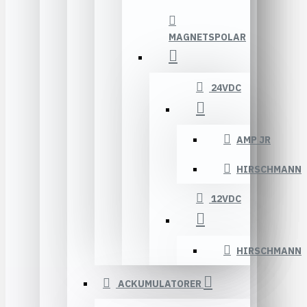
MAGNETSPOLAR
24VDC
AMP JR
HIRSCHMANN
12VDC
HIRSCHMANN
ACKUMULATORER