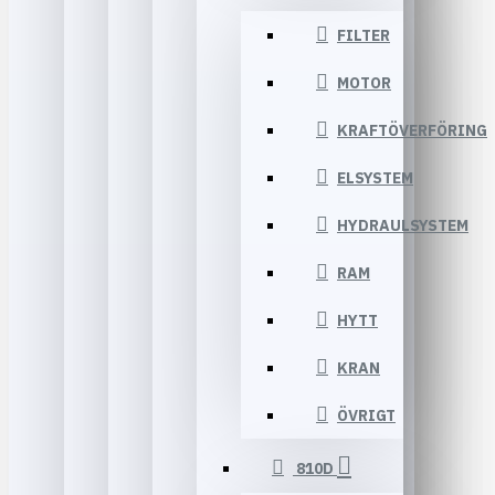
FILTER
MOTOR
KRAFTÖVERFÖRING
ELSYSTEM
HYDRAULSYSTEM
RAM
HYTT
KRAN
ÖVRIGT
810D