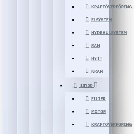
KRAFTÖVERFÖRING
ELSYSTEM
HYDRAULSYSTEM
RAM
HYTT
KRAN
1070D
FILTER
MOTOR
KRAFTÖVERFÖRING