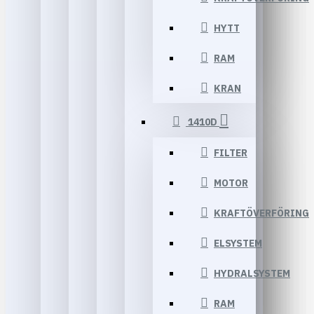
HYTT
RAM
KRAN
1410D
FILTER
MOTOR
KRAFTÖVERFÖRING
ELSYSTEM
HYDRALSYSTEM
RAM