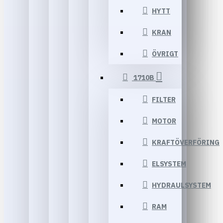
HYTT
KRAN
ÖVRIGT
1710B
FILTER
MOTOR
KRAFTÖVERFÖRING
ELSYSTEM
HYDRAULSYSTEM
RAM