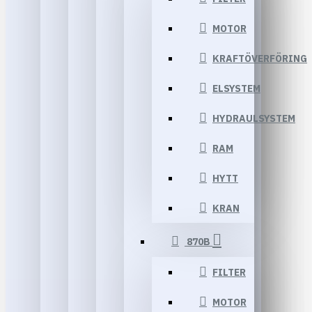
MOTOR
KRAFTÖVERFÖRING
ELSYSTEM
HYDRAULSYSTEM
RAM
HYTT
KRAN
870B
FILTER
MOTOR