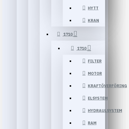
HYTT
KRAN
1710
1710
FILTER
MOTOR
KRAFTÖVERFÖRING
ELSYSTEM
HYDRAULSYSTEM
RAM