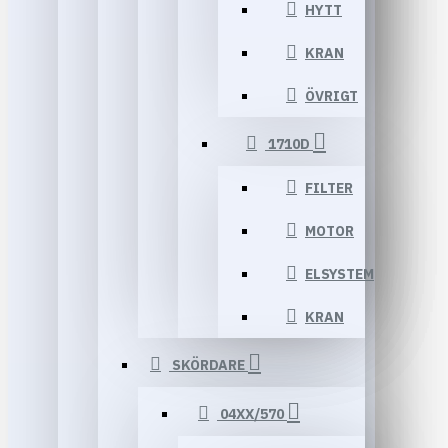
HYTT
KRAN
ÖVRIGT
1710D
FILTER
MOTOR
ELSYSTEM
KRAN
SKÖRDARE
04XX/570