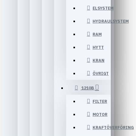
ELSYSTEM
HYDRAULSYSTEM
RAM
HYTT
KRAN
ÖVRIGT
1210B
FILTER
MOTOR
KRAFTÖVERFÖRING