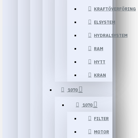
KRAFTÖVERFÖRING
ELSYSTEM
HYDRALSYSTEM
RAM
HYTT
KRAN
1070
1070
FILTER
MOTOR