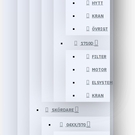
HYTT
KRAN
ÖVRIGT
1710D
FILTER
MOTOR
ELSYSTEM
KRAN
SKÖRDARE
04XX/570