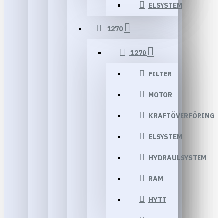
ELSYSTEM
1270
1270
FILTER
MOTOR
KRAFTÖVERFÖRING
ELSYSTEM
HYDRAULSYSTEM
RAM
HYTT