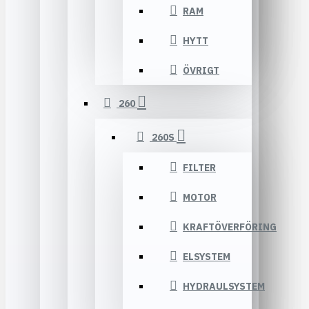
RAM
HYTT
ÖVRIGT
260
260S
FILTER
MOTOR
KRAFTÖVERFÖRING
ELSYSTEM
HYDRAULSYSTEM