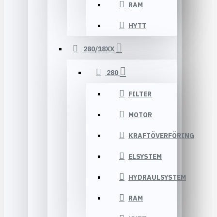
RAM
HYTT
280/18XX
280
FILTER
MOTOR
KRAFTÖVERFÖRING
ELSYSTEM
HYDRAULSYSTEM
RAM