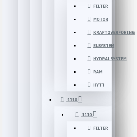
FILTER
MOTOR
KRAFTÖVERFÖRING
ELSYSTEM
HYDRALSYSTEM
RAM
HYTT
1110
1110
FILTER