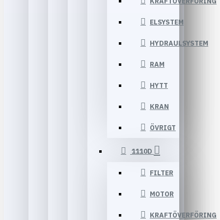
KRAFTÖVERFÖRING
ELSYSTEM
HYDRAULSYSTEM
RAM
HYTT
KRAN
ÖVRIGT
1110D
FILTER
MOTOR
KRAFTÖVERFÖRING