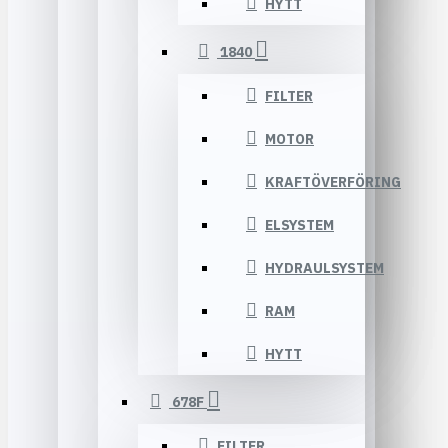
HYTT
1840
FILTER
MOTOR
KRAFTÖVERFÖRING
ELSYSTEM
HYDRAULSYSTEM
RAM
HYTT
678F
FILTER