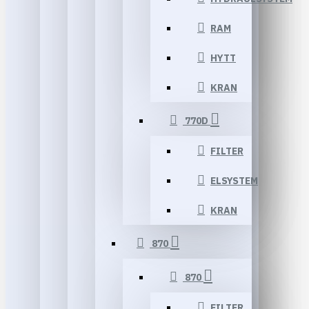
RAM
HYTT
KRAN
770D
FILTER
ELSYSTEM
KRAN
870
870
FILTER