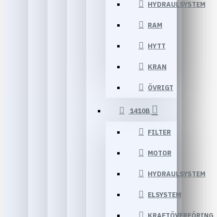
HYDRAULSYSTEM
RAM
HYTT
KRAN
ÖVRIGT
1410B
FILTER
MOTOR
HYDRAULSYSTEM
ELSYSTEM
KRAFTÖVERFÖRING