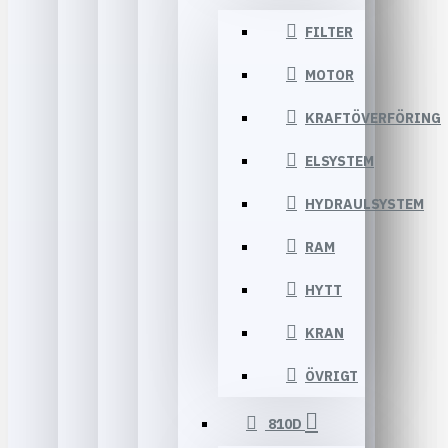
FILTER
MOTOR
KRAFTÖVERFÖRING
ELSYSTEM
HYDRAULSYSTEM
RAM
HYTT
KRAN
ÖVRIGT
810D