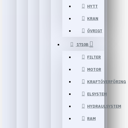
HYTT
KRAN
ÖVRIGT
1710B
FILTER
MOTOR
KRAFTÖVERFÖRING
ELSYSTEM
HYDRAULSYSTEM
RAM