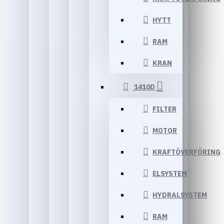
HYTT
RAM
KRAN
1410D
FILTER
MOTOR
KRAFTÖVERFÖRING
ELSYSTEM
HYDRALSYSTEM
RAM