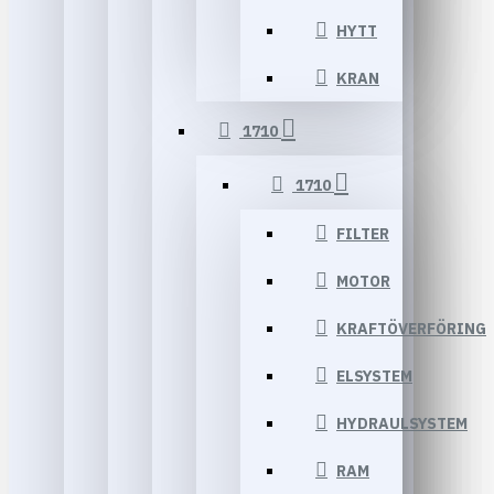
HYTT
KRAN
1710
1710
FILTER
MOTOR
KRAFTÖVERFÖRING
ELSYSTEM
HYDRAULSYSTEM
RAM