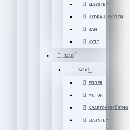
ELSYSTEM
HYDRAULSYSTEM
RAM
HYTT
1410
1410
FILTER
MOTOR
KRAFTÖVERFÖRING
ELSYSTEM