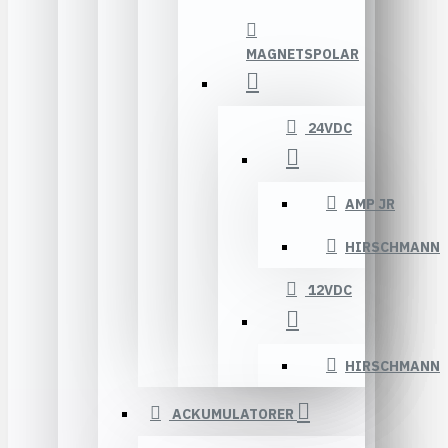
MAGNETSPOLAR
24VDC
AMP JR
HIRSCHMANN
12VDC
HIRSCHMANN
ACKUMULATORER