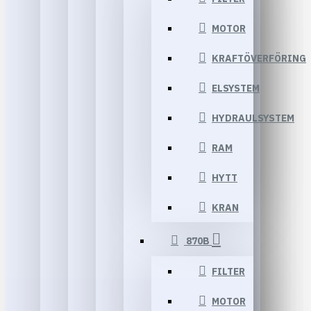
MOTOR
KRAFTÖVERFÖRING
ELSYSTEM
HYDRAULSYSTEM
RAM
HYTT
KRAN
870B
FILTER
MOTOR