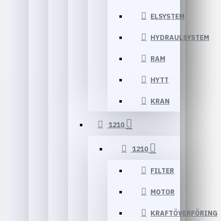
ELSYSTEM
HYDRAULSYSTEM
RAM
HYTT
KRAN
1210
1210
FILTER
MOTOR
KRAFTÖVERFÖRING