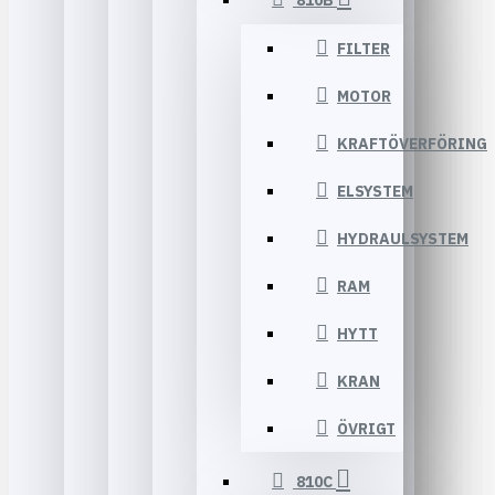
810B
FILTER
MOTOR
KRAFTÖVERFÖRING
ELSYSTEM
HYDRAULSYSTEM
RAM
HYTT
KRAN
ÖVRIGT
810C