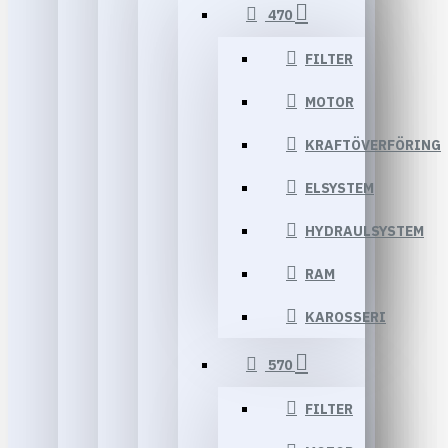
470
FILTER
MOTOR
KRAFTÖVERFÖRING
ELSYSTEM
HYDRAULSYSTEM
RAM
KAROSSERI
570
FILTER