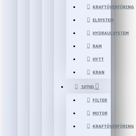
KRAFTÖVERFÖRING
ELSYSTEM
HYDRAULSYSTEM
RAM
HYTT
KRAN
1070D
FILTER
MOTOR
KRAFTÖVERFÖRING