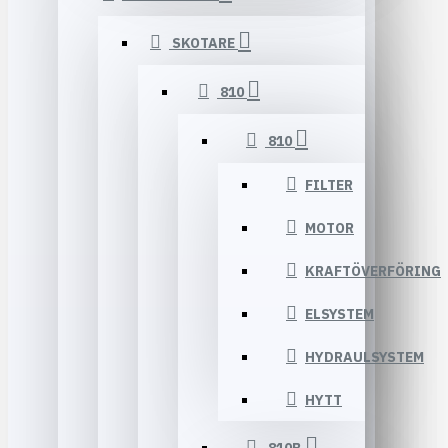
SKOTARE
810
810
FILTER
MOTOR
KRAFTÖVERFÖRING
ELSYSTEM
HYDRAULSYSTEM
HYTT