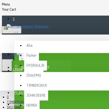
Menu
Your Cart
SVENSKA
Alla
Alla
FAQ
Meny
Parker
KR
KONTAKT
SEK
HYDRAULIK
ALLA KATEGORIER
SEK
LOGIN
ÖSA/FMG
REGISTER
KAMPANJER
TIMBERJACK
Menu
PLANTMA X
JOHN DEERE
TIMBERJACK
MEGA MENY
HEMEK
SKOTARE