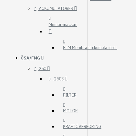
ACKUMULATORER
Membranackar
ELM Membranackumulatorer
ÖSA/FMG
250
250S
FILTER
MOTOR
KRAFTÖVERFÖRING