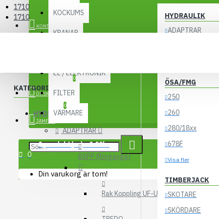
1710
KOCKUMS
HYDRAULIK
1710
KONTO
ADAPTRAR
KRANAR
LASTBILSHYDRA
1710
UTBYTESENHETER
ACKUMULATORE
EL / ELEKTRONIK
0
ÖSA/FMG
KATEGORIER
FILTER
ÖNSKELISTA
250
0
260
VÄRMARE
HYDRAULIK
JÄMFÖR
280/18xx
ADAPTRAR
678F
0 produkt(er) - 0.00kr
0
BSPP (Rörgänga)
Visa fler
Din varukorg är tom!
TIMBERJACK
Rak Koppling UF-UF
SKOTARE
SKÖRDARE