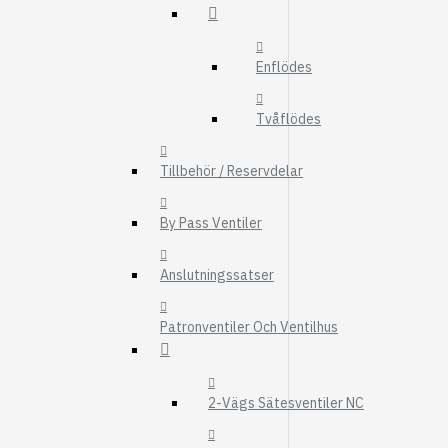
FMG
UTBYTESENHET
Enflödes
ELSYSTEM
HYDRAULIK
Tvåflödes
EL / ELEKTRONI
Tillbehör / Reservdelar
KABEL
KONTAKTDON
By Pass Ventiler
STRÖMSTÄLLAR
Anslutningssatser
RELÄER
Visa fler
Patronventiler Och Ventilhus
FILTER
LUFTFILTER
2-Vägs Sätesventiler NC
BRÄNSLEFILTER