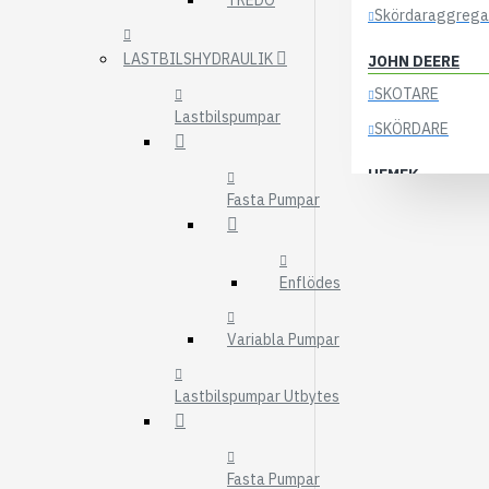
TREDO
Skördaraggrega
LASTBILSHYDRAULIK
JOHN DEERE
SKOTARE
Lastbilspumpar
SKÖRDARE
HEMEK
Fasta Pumpar
ELSYSTEM
ÖVRIGA DELAR
Enflödes
KOCKUMS
83-35
Variabla Pumpar
84-35
85-35
Lastbilspumpar Utbytes
KRANAR
ÖSA
Fasta Pumpar