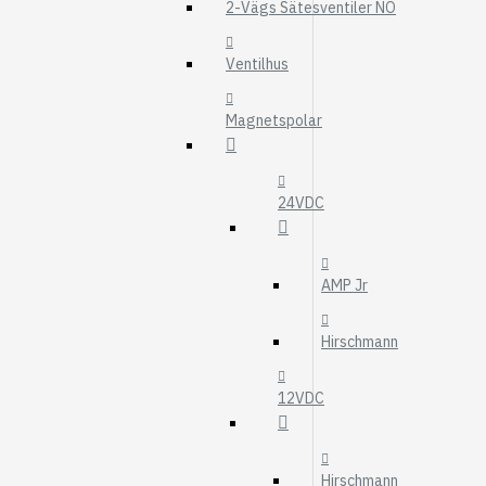
MOTOROLJEFIL
2-Vägs Sätesventiler NO
HYDRAULFILTER
Ventilhus
Visa fler
Magnetspolar
VÄRMARE
WEBASTO
EBERSPÄCHER
24VDC
AMP Jr
Hirschmann
12VDC
Hirschmann