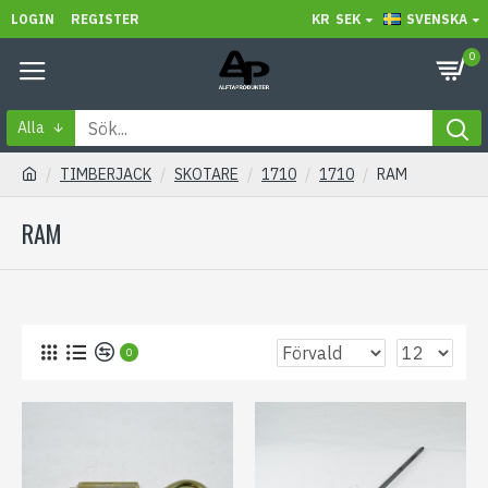
LOGIN
REGISTER
KR
SEK
SVENSKA
0
Alla
TIMBERJACK
SKOTARE
1710
1710
RAM
RAM
0