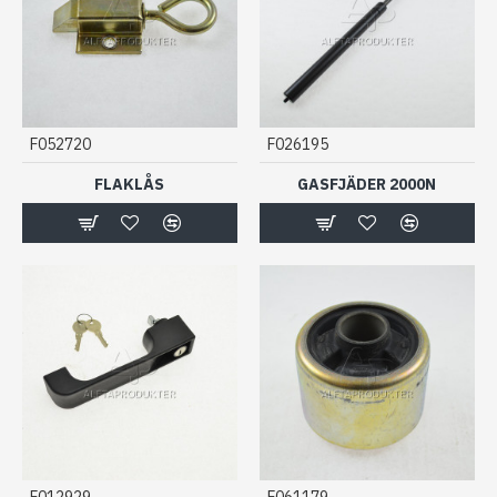
F052720
F026195
FLAKLÅS
GASFJÄDER 2000N
F012929
F061179