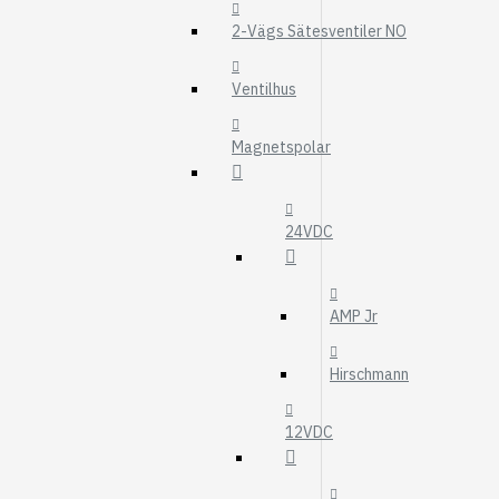
MOTOROLJEFIL
2-Vägs Sätesventiler NO
HYDRAULFILTER
Visa fler
Ventilhus
VÄRMARE
Magnetspolar
WEBASTO
EBERSPÄCHER
24VDC
AMP Jr
Hirschmann
12VDC