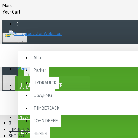
Menu
Your Cart
SVENSKA
Alla
Alla
FAQ
Meny
Parker
KR
KONTAKT
SEK
HYDRAULIK
ALLA KATEGORIER
SEK
LOGIN
ÖSA/FMG
REGISTER
KAMPANJER
TIMBERJACK
Menu
PLANTMA X
JOHN DEERE
TIMBERJACK
MEGA MENY
HEMEK
SKOTARE