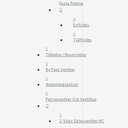
Fasta Pumpar
FMG
UTBYTESENHET
ELSYSTEM
Enflödes
HYDRAULIK
Tvåflödes
EL / ELEKTRONI
KABEL
Tillbehör / Reservdelar
KONTAKTDON
By Pass Ventiler
STRÖMSTÄLLAR
RELÄER
Anslutningssatser
Visa fler
Patronventiler Och Ventilhus
FILTER
LUFTFILTER
BRÄNSLEFILTER
2-Vägs Sätesventiler NC