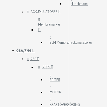
Hirschmann
ACKUMULATORER
Membranackar
ELM Membranackumulatorer
ÖSA/FMG
250
250S
FILTER
MOTOR
KRAFTÖVERFÖRING