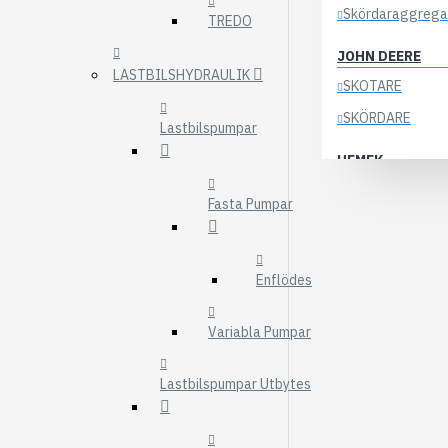
Skördaraggrega
TREDO
JOHN DEERE
LASTBILSHYDRAULIK
SKOTARE
SKÖRDARE
Lastbilspumpar
HEMEK
ELSYSTEM
Fasta Pumpar
ÖVRIGA DELAR
KOCKUMS
Enflödes
83-35
84-35
Variabla Pumpar
85-35
Lastbilspumpar Utbytes
KRANAR
ÖSA