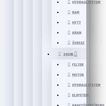
HYDRAULSYSTEM
RAM
HYTT
KRAN
ÖVRIGT
1410B
FILTER
MOTOR
HYDRAULSYSTEM
ELSYSTEM
KRAFTÖVERFÖRING