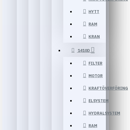
HYTT
RAM
KRAN
1410D
FILTER
MOTOR
KRAFTÖVERFÖRING
ELSYSTEM
HYDRALSYSTEM
RAM