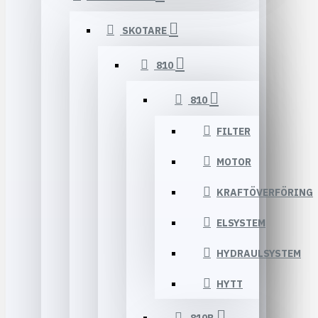
SKOTARE
810
810
FILTER
MOTOR
KRAFTÖVERFÖRING
ELSYSTEM
HYDRAULSYSTEM
HYTT