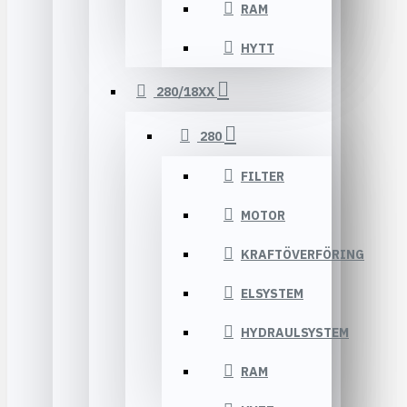
RAM
HYTT
280/18XX
280
FILTER
MOTOR
KRAFTÖVERFÖRING
ELSYSTEM
HYDRAULSYSTEM
RAM