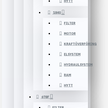
HYTT
1840
FILTER
MOTOR
KRAFTÖVERFÖRING
ELSYSTEM
HYDRAULSYSTEM
RAM
HYTT
678F
FILTER