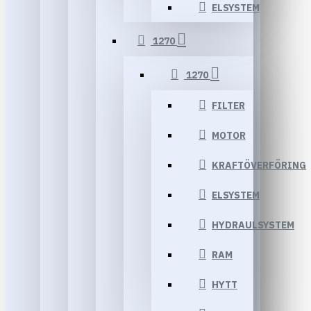
ELSYSTEM
1270
1270
FILTER
MOTOR
KRAFTÖVERFÖRING
ELSYSTEM
HYDRAULSYSTEM
RAM
HYTT