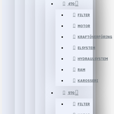
470
FILTER
MOTOR
KRAFTÖVERFÖRING
ELSYSTEM
HYDRAULSYSTEM
RAM
KAROSSERI
570
FILTER