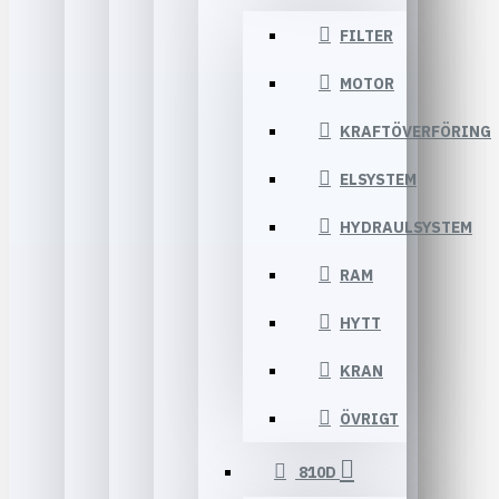
FILTER
MOTOR
KRAFTÖVERFÖRING
ELSYSTEM
HYDRAULSYSTEM
RAM
HYTT
KRAN
ÖVRIGT
810D