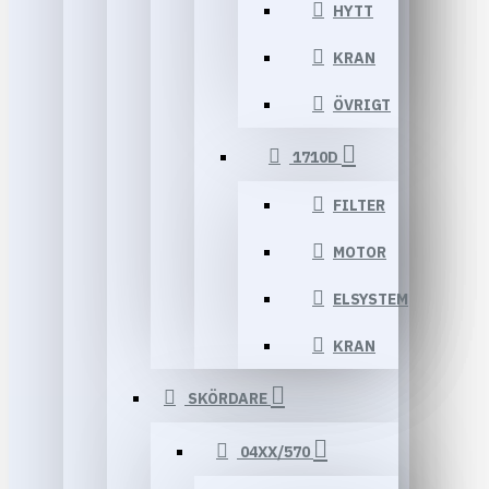
HYTT
KRAN
ÖVRIGT
1710D
FILTER
MOTOR
ELSYSTEM
KRAN
SKÖRDARE
04XX/570