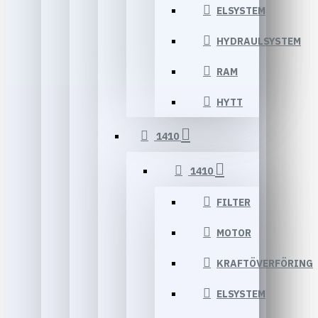
ELSYSTEM
HYDRAULSYSTEM
RAM
HYTT
1410
1410
FILTER
MOTOR
KRAFTÖVERFÖRING
ELSYSTEM