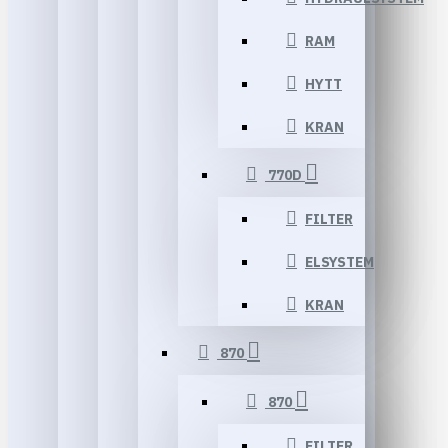
RAM
HYTT
KRAN
770D
FILTER
ELSYSTEM
KRAN
870
870
FILTER