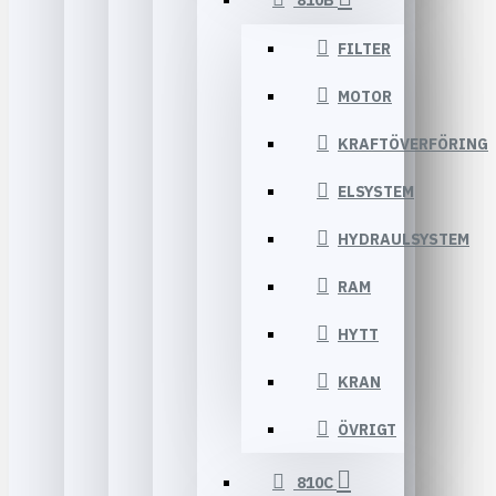
810B
FILTER
MOTOR
KRAFTÖVERFÖRING
ELSYSTEM
HYDRAULSYSTEM
RAM
HYTT
KRAN
ÖVRIGT
810C