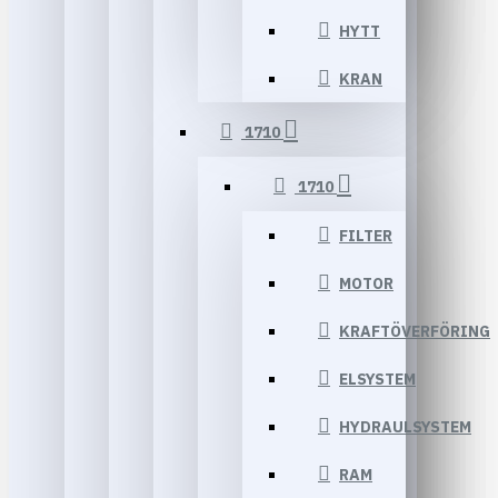
HYTT
KRAN
1710
1710
FILTER
MOTOR
KRAFTÖVERFÖRING
ELSYSTEM
HYDRAULSYSTEM
RAM