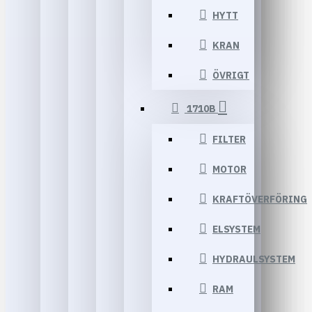
HYTT
KRAN
ÖVRIGT
1710B
FILTER
MOTOR
KRAFTÖVERFÖRING
ELSYSTEM
HYDRAULSYSTEM
RAM