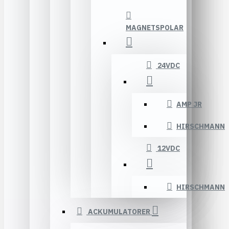
MAGNETSPOLAR
24VDC
AMP JR
HIRSCHMANN
12VDC
HIRSCHMANN
ACKUMULATORER