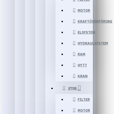
MOTOR
KRAFTÖVERFÖRING
ELSYSTEM
HYDRAULSYSTEM
RAM
HYTT
KRAN
870B
FILTER
MOTOR