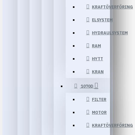
KRAFTÖVERFÖRING
ELSYSTEM
HYDRAULSYSTEM
RAM
HYTT
KRAN
1070D
FILTER
MOTOR
KRAFTÖVERFÖRING