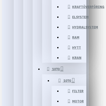
KRAFTÖVERFÖRING
ELSYSTEM
HYDRALSYSTEM
RAM
HYTT
KRAN
1070
1070
FILTER
MOTOR