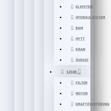
ELSYSTEM
HYDRAULSYSTEM
RAM
HYTT
KRAN
ÖVRIGT
1210B
FILTER
MOTOR
KRAFTÖVERFÖRING