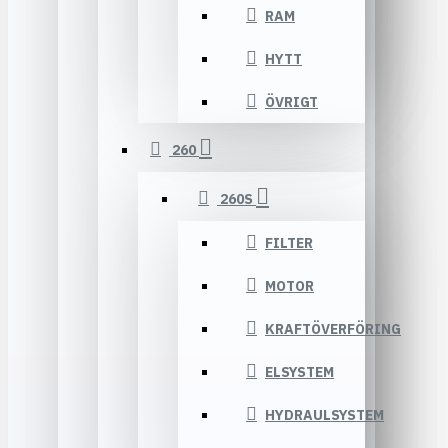
RAM
HYTT
ÖVRIGT
260
260S
FILTER
MOTOR
KRAFTÖVERFÖRING
ELSYSTEM
HYDRAULSYSTEM