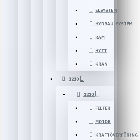
ELSYSTEM
HYDRAULSYSTEM
RAM
HYTT
KRAN
1210
1210
FILTER
MOTOR
KRAFTÖVERFÖRING