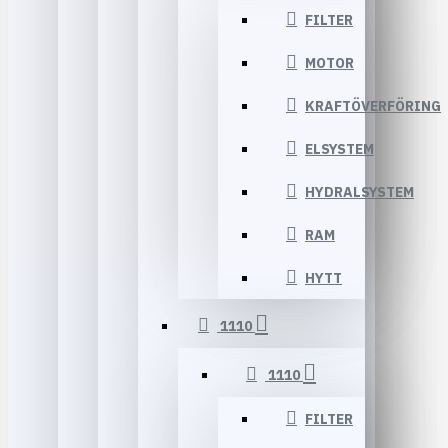
FILTER
MOTOR
KRAFTÖVERFÖRING
ELSYSTEM
HYDRALSYSTEM
RAM
HYTT
1110
1110
FILTER