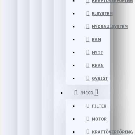
KRAFTÖVERFÖRING
ELSYSTEM
HYDRAULSYSTEM
RAM
HYTT
KRAN
ÖVRIGT
1110D
FILTER
MOTOR
KRAFTÖVERFÖRING