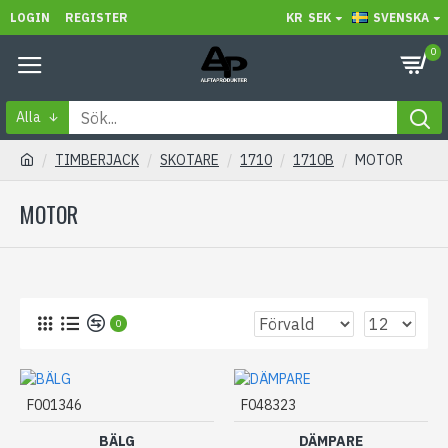
LOGIN
REGISTER
KR
SEK
SVENSKA
0
Alla
TIMBERJACK
SKOTARE
1710
1710B
MOTOR
MOTOR
0
F001346
F048323
BÄLG
DÄMPARE