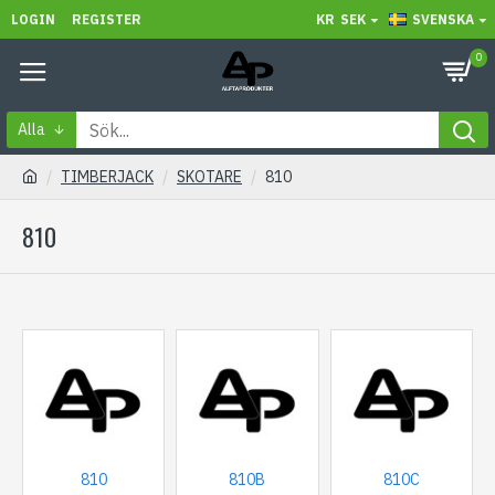
LOGIN
REGISTER
KR
SEK
SVENSKA
0
Alla
TIMBERJACK
SKOTARE
810
810
810
810B
810C