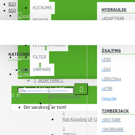
810
KOCKUMS
HYDRAULIK
810
KONTO
ADAPTRAR
KRANAR
LASTBILSHYDRA
810
UTBYTESENHETER
ACKUMULATORE
EL / ELEKTRONIK
0
ÖSA/FMG
KATEGORIER
FILTER
ÖNSKELISTA
250
0
260
VÄRMARE
HYDRAULIK
JÄMFÖR
280/18xx
ADAPTRAR
678F
0 produkt(er) - 0.00kr
0
BSPP (Rörgänga)
Visa fler
Din varukorg är tom!
TIMBERJACK
Rak Koppling UF-UF
SKOTARE
SKÖRDARE