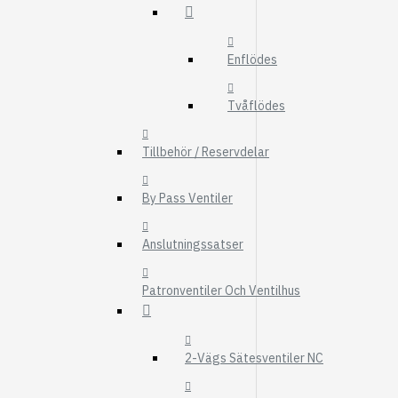
FMG
UTBYTESENHET
Enflödes
ELSYSTEM
HYDRAULIK
Tvåflödes
EL / ELEKTRONI
Tillbehör / Reservdelar
KABEL
KONTAKTDON
By Pass Ventiler
STRÖMSTÄLLAR
Anslutningssatser
RELÄER
Visa fler
Patronventiler Och Ventilhus
FILTER
LUFTFILTER
2-Vägs Sätesventiler NC
BRÄNSLEFILTER