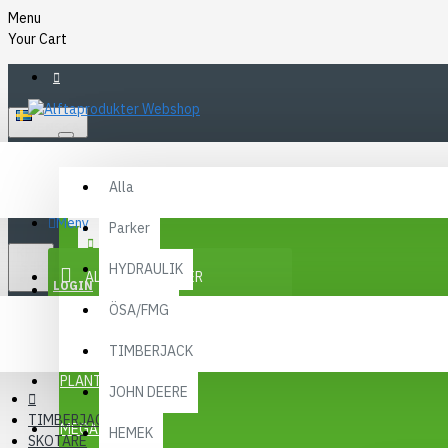
Menu
Your Cart
SVENSKA
Alla
Alla
FAQ
Meny
Parker
KR
KONTAKT
SEK
HYDRAULIK
ALLA KATEGORIER
SEK
LOGIN
ÖSA/FMG
REGISTER
KAMPANJER
TIMBERJACK
Menu
PLANTMA X
JOHN DEERE
TIMBERJACK
MEGA MENY
HEMEK
SKOTARE