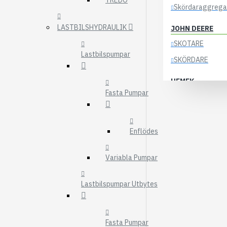
TREDO
Skördaraggrega
LASTBILSHYDRAULIK
JOHN DEERE
SKOTARE
Lastbilspumpar
SKÖRDARE
HEMEK
Fasta Pumpar
ELSYSTEM
ÖVRIGA DELAR
Enflödes
KOCKUMS
83-35
Variabla Pumpar
84-35
85-35
Lastbilspumpar Utbytes
KRANAR
ÖSA
Fasta Pumpar