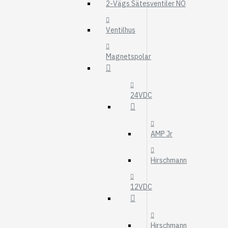
MOTOROLJEFIL
2-Vägs Sätesventiler NO
HYDRAULFILTER
Ventilhus
Visa fler
Magnetspolar
VÄRMARE
WEBASTO
EBERSPÄCHER
24VDC
AMP Jr
Hirschmann
12VDC
Hirschmann