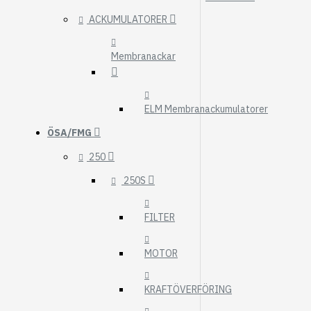
ACKUMULATORER
Membranackar
ELM Membranackumulatorer
ÖSA/FMG
250
250S
FILTER
MOTOR
KRAFTÖVERFÖRING