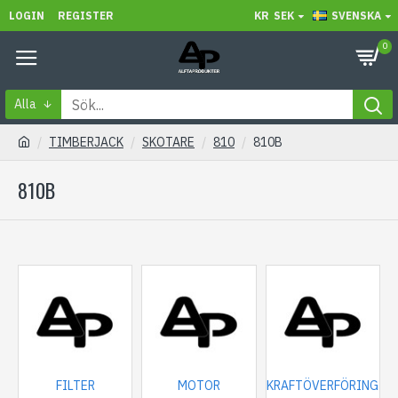
LOGIN
REGISTER
KR
SEK
SVENSKA
0
Alla
TIMBERJACK
SKOTARE
810
810B
810B
FILTER
MOTOR
KRAFTÖVERFÖRING