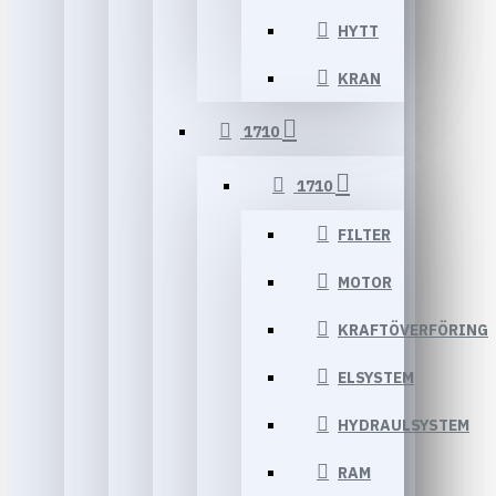
HYTT
KRAN
1710
1710
FILTER
MOTOR
KRAFTÖVERFÖRING
ELSYSTEM
HYDRAULSYSTEM
RAM