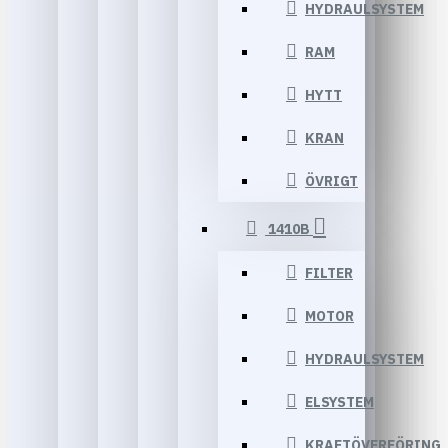
HYDRAULSYSTEM
RAM
HYTT
KRAN
ÖVRIGT
1410B
FILTER
MOTOR
HYDRAULSYSTEM
ELSYSTEM
KRAFTÖVERFÖRING