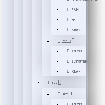
RAM
HYTT
KRAN
770D
FILTER
ELSYSTEM
KRAN
870
870
FILTER