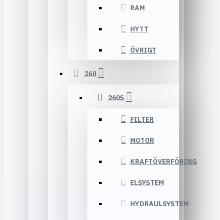
RAM
HYTT
ÖVRIGT
260
260S
FILTER
MOTOR
KRAFTÖVERFÖRING
ELSYSTEM
HYDRAULSYSTEM