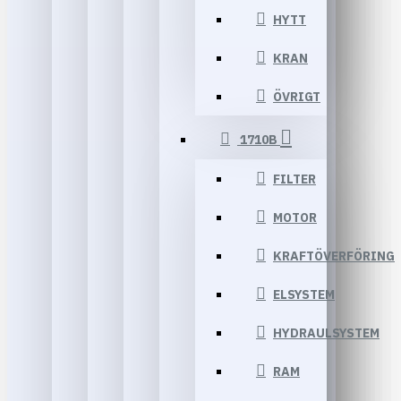
HYTT
KRAN
ÖVRIGT
1710B
FILTER
MOTOR
KRAFTÖVERFÖRING
ELSYSTEM
HYDRAULSYSTEM
RAM