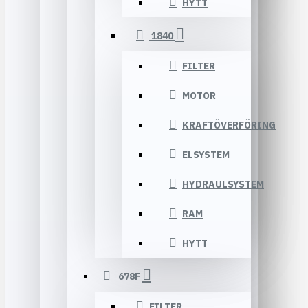
HYTT
1840
FILTER
MOTOR
KRAFTÖVERFÖRING
ELSYSTEM
HYDRAULSYSTEM
RAM
HYTT
678F
FILTER