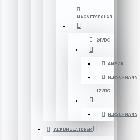
MAGNETSPOLAR
24VDC
AMP JR
HIRSCHMANN
12VDC
HIRSCHMANN
ACKUMULATORER