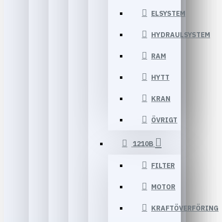
ELSYSTEM
HYDRAULSYSTEM
RAM
HYTT
KRAN
ÖVRIGT
1210B
FILTER
MOTOR
KRAFTÖVERFÖRING