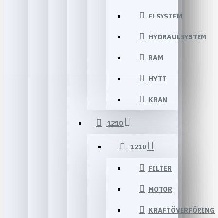
ELSYSTEM
HYDRAULSYSTEM
RAM
HYTT
KRAN
1210
1210
FILTER
MOTOR
KRAFTÖVERFÖRING