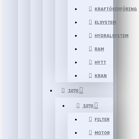
KRAFTÖVERFÖRING
ELSYSTEM
HYDRALSYSTEM
RAM
HYTT
KRAN
1070
1070
FILTER
MOTOR