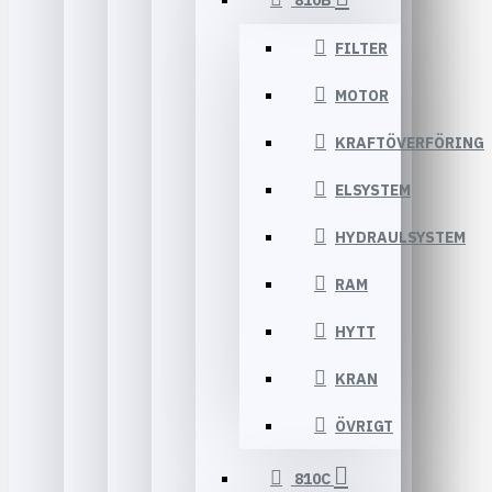
810B
FILTER
MOTOR
KRAFTÖVERFÖRING
ELSYSTEM
HYDRAULSYSTEM
RAM
HYTT
KRAN
ÖVRIGT
810C