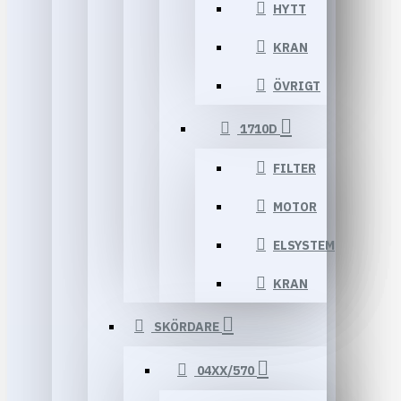
HYTT
KRAN
ÖVRIGT
1710D
FILTER
MOTOR
ELSYSTEM
KRAN
SKÖRDARE
04XX/570