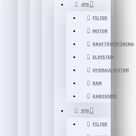
470
FILTER
MOTOR
KRAFTÖVERFÖRING
ELSYSTEM
HYDRAULSYSTEM
RAM
KAROSSERI
570
FILTER