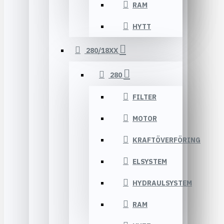
RAM
HYTT
280/18XX
280
FILTER
MOTOR
KRAFTÖVERFÖRING
ELSYSTEM
HYDRAULSYSTEM
RAM