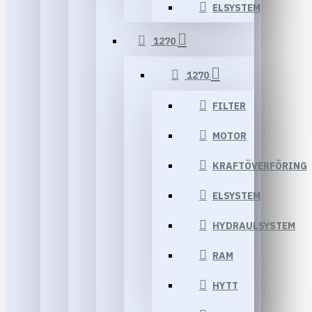
ELSYSTEM
1270
1270
FILTER
MOTOR
KRAFTÖVERFÖRING
ELSYSTEM
HYDRAULSYSTEM
RAM
HYTT