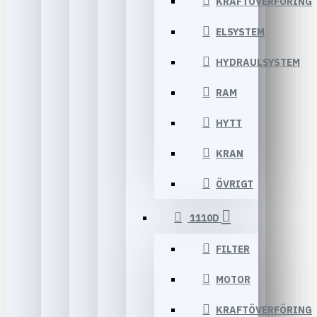
KRAFTÖVERFÖRING
ELSYSTEM
HYDRAULSYSTEM
RAM
HYTT
KRAN
ÖVRIGT
1110D
FILTER
MOTOR
KRAFTÖVERFÖRING