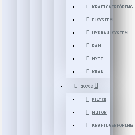
KRAFTÖVERFÖRING
ELSYSTEM
HYDRAULSYSTEM
RAM
HYTT
KRAN
1070D
FILTER
MOTOR
KRAFTÖVERFÖRING