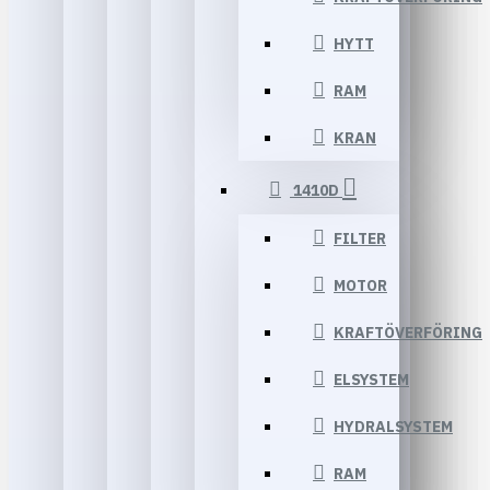
HYTT
RAM
KRAN
1410D
FILTER
MOTOR
KRAFTÖVERFÖRING
ELSYSTEM
HYDRALSYSTEM
RAM