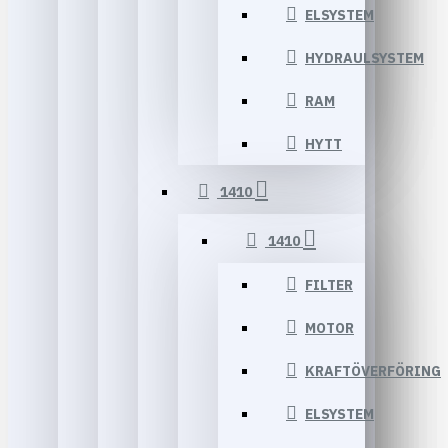
ELSYSTEM
HYDRAULSYSTEM
RAM
HYTT
1410
1410
FILTER
MOTOR
KRAFTÖVERFÖRING
ELSYSTEM