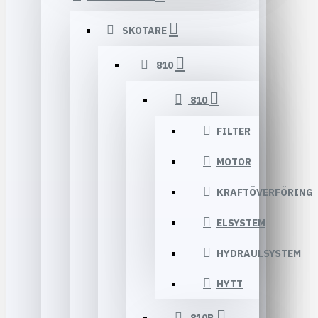
SKOTARE
810
810
FILTER
MOTOR
KRAFTÖVERFÖRING
ELSYSTEM
HYDRAULSYSTEM
HYTT