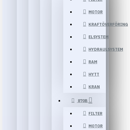
MOTOR
KRAFTÖVERFÖRING
ELSYSTEM
HYDRAULSYSTEM
RAM
HYTT
KRAN
870B
FILTER
MOTOR