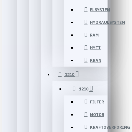
ELSYSTEM
HYDRAULSYSTEM
RAM
HYTT
KRAN
1210
1210
FILTER
MOTOR
KRAFTÖVERFÖRING