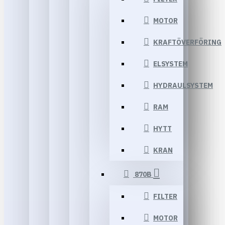
MOTOR
KRAFTÖVERFÖRING
ELSYSTEM
HYDRAULSYSTEM
RAM
HYTT
KRAN
870B
FILTER
MOTOR