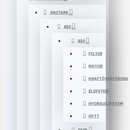
SKOTARE
810
810
FILTER
MOTOR
KRAFTÖVERFÖRING
ELSYSTEM
HYDRAULSYSTEM
HYTT