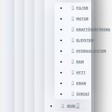
FILTER
MOTOR
KRAFTÖVERFÖRING
ELSYSTEM
HYDRAULSYSTEM
RAM
HYTT
KRAN
ÖVRIGT
810D