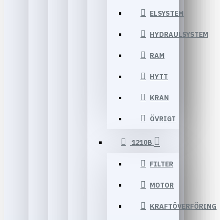
ELSYSTEM
HYDRAULSYSTEM
RAM
HYTT
KRAN
ÖVRIGT
1210B
FILTER
MOTOR
KRAFTÖVERFÖRING