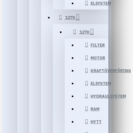
ELSYSTEM
1270
1270
FILTER
MOTOR
KRAFTÖVERFÖRING
ELSYSTEM
HYDRAULSYSTEM
RAM
HYTT