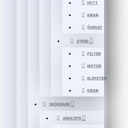
HYTT
KRAN
ÖVRIGT
1710D
FILTER
MOTOR
ELSYSTEM
KRAN
SKÖRDARE
04XX/570