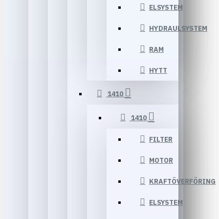
ELSYSTEM
HYDRAULSYSTEM
RAM
HYTT
1410
1410
FILTER
MOTOR
KRAFTÖVERFÖRING
ELSYSTEM