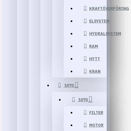
KRAFTÖVERFÖRING
ELSYSTEM
HYDRALSYSTEM
RAM
HYTT
KRAN
1070
1070
FILTER
MOTOR