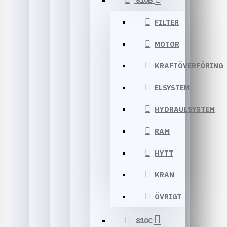
810B
FILTER
MOTOR
KRAFTÖVERFÖRING
ELSYSTEM
HYDRAULSYSTEM
RAM
HYTT
KRAN
ÖVRIGT
810C