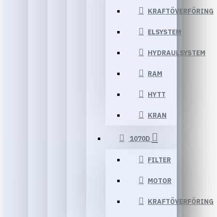
KRAFTÖVERFÖRING
ELSYSTEM
HYDRAULSYSTEM
RAM
HYTT
KRAN
1070D
FILTER
MOTOR
KRAFTÖVERFÖRING