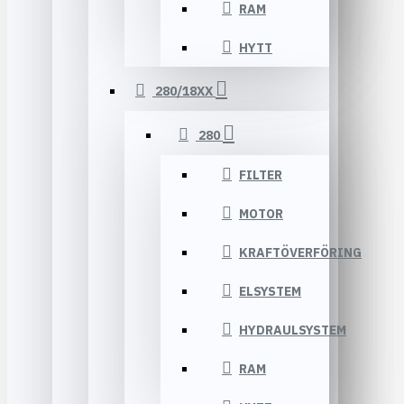
RAM
HYTT
280/18XX
280
FILTER
MOTOR
KRAFTÖVERFÖRING
ELSYSTEM
HYDRAULSYSTEM
RAM