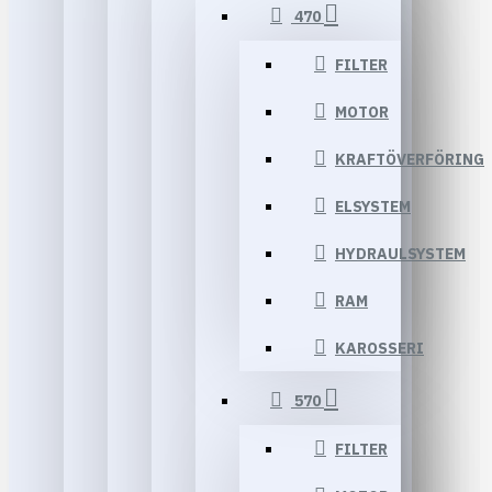
470
FILTER
MOTOR
KRAFTÖVERFÖRING
ELSYSTEM
HYDRAULSYSTEM
RAM
KAROSSERI
570
FILTER