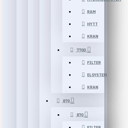
RAM
HYTT
KRAN
770D
FILTER
ELSYSTEM
KRAN
870
870
FILTER