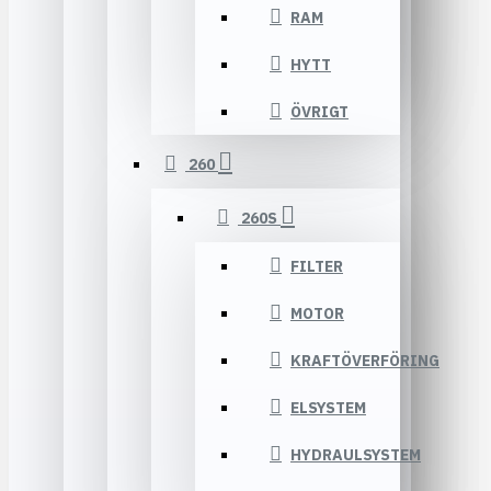
RAM
HYTT
ÖVRIGT
260
260S
FILTER
MOTOR
KRAFTÖVERFÖRING
ELSYSTEM
HYDRAULSYSTEM