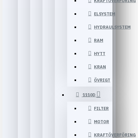
KRAFTÖVERFÖRING
ELSYSTEM
HYDRAULSYSTEM
RAM
HYTT
KRAN
ÖVRIGT
1110D
FILTER
MOTOR
KRAFTÖVERFÖRING