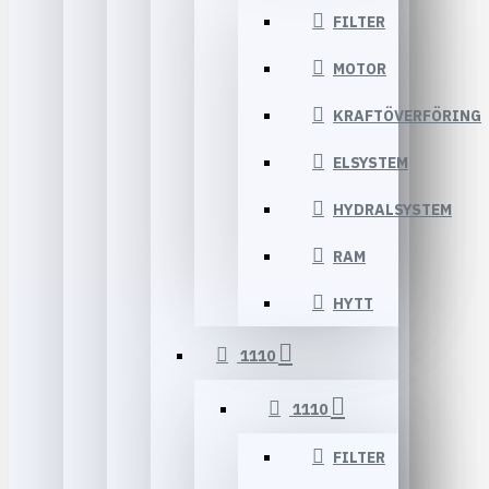
FILTER
MOTOR
KRAFTÖVERFÖRING
ELSYSTEM
HYDRALSYSTEM
RAM
HYTT
1110
1110
FILTER