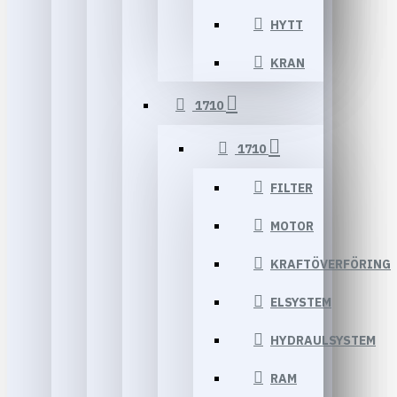
HYTT
KRAN
1710
1710
FILTER
MOTOR
KRAFTÖVERFÖRING
ELSYSTEM
HYDRAULSYSTEM
RAM