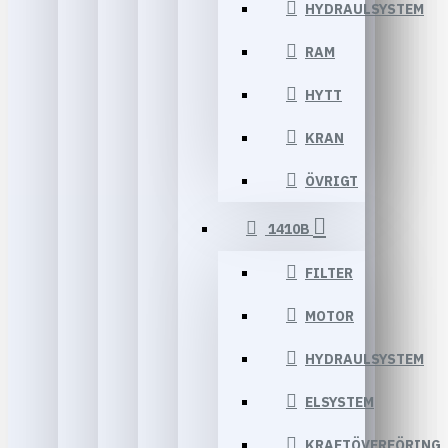
HYDRAULSYSTEM
RAM
HYTT
KRAN
ÖVRIGT
1410B
FILTER
MOTOR
HYDRAULSYSTEM
ELSYSTEM
KRAFTÖVERFÖRING