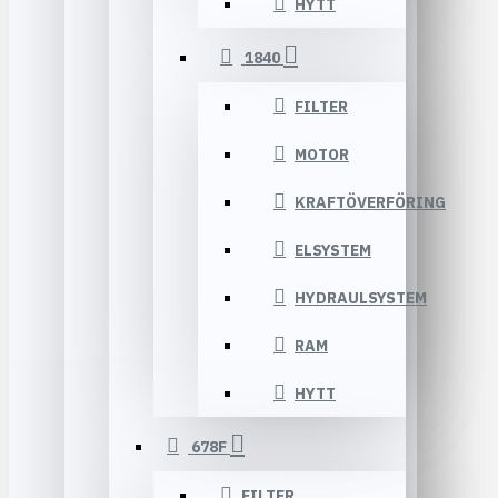
HYTT
1840
FILTER
MOTOR
KRAFTÖVERFÖRING
ELSYSTEM
HYDRAULSYSTEM
RAM
HYTT
678F
FILTER