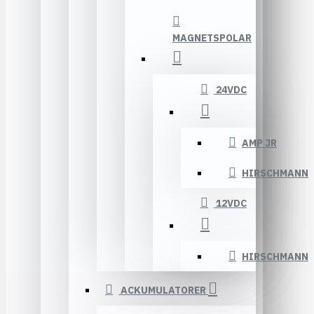
MAGNETSPOLAR
24VDC
AMP JR
HIRSCHMANN
12VDC
HIRSCHMANN
ACKUMULATORER