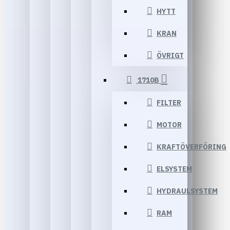
HYTT
KRAN
ÖVRIGT
1710B
FILTER
MOTOR
KRAFTÖVERFÖRING
ELSYSTEM
HYDRAULSYSTEM
RAM