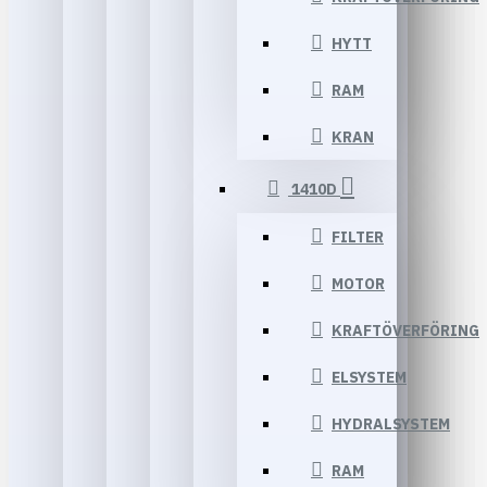
HYTT
RAM
KRAN
1410D
FILTER
MOTOR
KRAFTÖVERFÖRING
ELSYSTEM
HYDRALSYSTEM
RAM