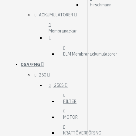
Hirschmann
ACKUMULATORER
Membranackar
ELM Membranackumulatorer
ÖSA/FMG
250
250S
FILTER
MOTOR
KRAFTÖVERFÖRING