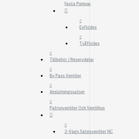
Fasta Pumpar
FMG
UTBYTESENHET
ELSYSTEM
Enflödes
HYDRAULIK
Tvåflödes
EL / ELEKTRONI
KABEL
Tillbehör / Reservdelar
KONTAKTDON
By Pass Ventiler
STRÖMSTÄLLAR
RELÄER
Anslutningssatser
Visa fler
Patronventiler Och Ventilhus
FILTER
LUFTFILTER
BRÄNSLEFILTER
2-Vägs Sätesventiler NC