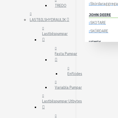
Skördaraggrega
TREDO
JOHN DEERE
LASTBILSHYDRAULIK
SKOTARE
SKÖRDARE
Lastbilspumpar
HEMEK
ELSYSTEM
Fasta Pumpar
ÖVRIGA DELAR
KOCKUMS
Enflödes
83-35
84-35
Variabla Pumpar
85-35
Lastbilspumpar Utbytes
KRANAR
ÖSA