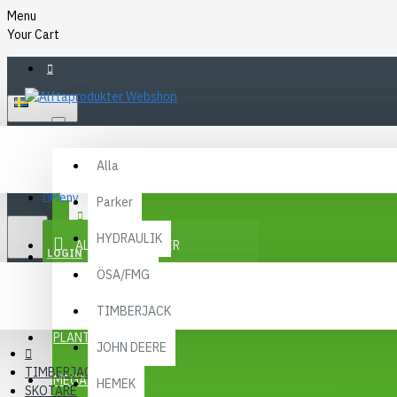
Menu
Your Cart
SVENSKA
Alla
Alla
FAQ
Meny
Parker
KR
KONTAKT
SEK
HYDRAULIK
ALLA KATEGORIER
SEK
LOGIN
ÖSA/FMG
REGISTER
KAMPANJER
TIMBERJACK
Menu
PLANTMA X
JOHN DEERE
TIMBERJACK
MEGA MENY
HEMEK
SKOTARE