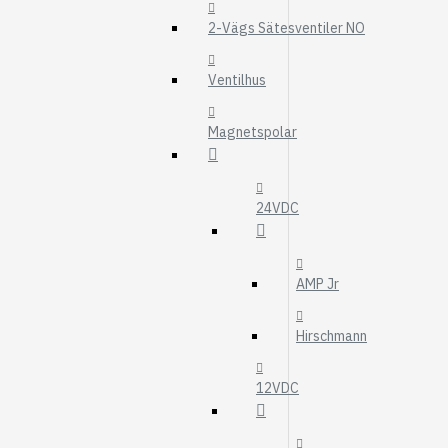
MOTOROLJEFIL
2-Vägs Sätesventiler NO
HYDRAULFILTER
Visa fler
Ventilhus
VÄRMARE
Magnetspolar
WEBASTO
EBERSPÄCHER
24VDC
AMP Jr
Hirschmann
12VDC