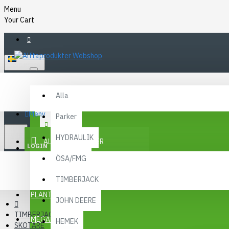
Menu
Your Cart
SVENSKA
Alla
Alla
FAQ
Meny
Parker
KR
KONTAKT
SEK
HYDRAULIK
ALLA KATEGORIER
SEK
LOGIN
ÖSA/FMG
REGISTER
KAMPANJER
TIMBERJACK
Menu
PLANTMA X
JOHN DEERE
TIMBERJACK
MEGA MENY
HEMEK
SKOTARE