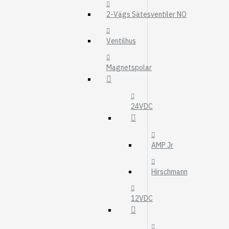
MOTOROLJEFIL
2-Vägs Sätesventiler NO
HYDRAULFILTER
Visa fler
Ventilhus
VÄRMARE
Magnetspolar
WEBASTO
EBERSPÄCHER
24VDC
AMP Jr
Hirschmann
12VDC