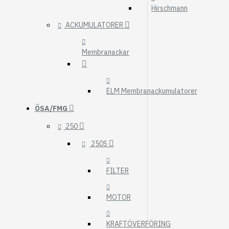
Hirschmann
ACKUMULATORER
Membranackar
ELM Membranackumulatorer
ÖSA/FMG
250
250S
FILTER
MOTOR
KRAFTÖVERFÖRING