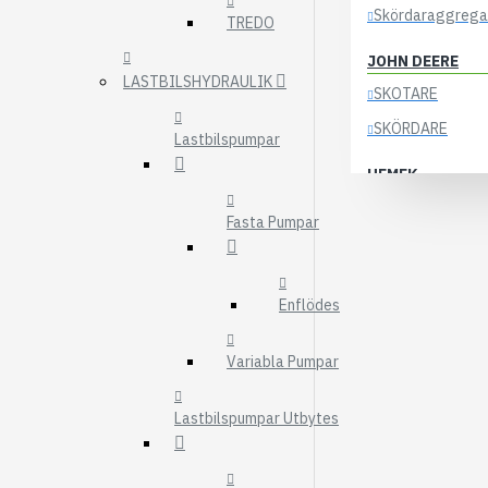
Skördaraggrega
TREDO
JOHN DEERE
LASTBILSHYDRAULIK
SKOTARE
SKÖRDARE
Lastbilspumpar
HEMEK
ELSYSTEM
Fasta Pumpar
ÖVRIGA DELAR
KOCKUMS
Enflödes
83-35
84-35
Variabla Pumpar
85-35
Lastbilspumpar Utbytes
KRANAR
ÖSA