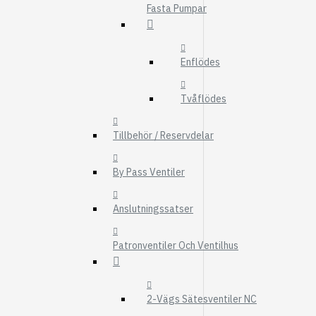
Fasta Pumpar
FMG
UTBYTESENHET
ELSYSTEM
Enflödes
HYDRAULIK
Tvåflödes
EL / ELEKTRONI
KABEL
Tillbehör / Reservdelar
KONTAKTDON
By Pass Ventiler
STRÖMSTÄLLAR
RELÄER
Anslutningssatser
Visa fler
Patronventiler Och Ventilhus
FILTER
LUFTFILTER
BRÄNSLEFILTER
2-Vägs Sätesventiler NC