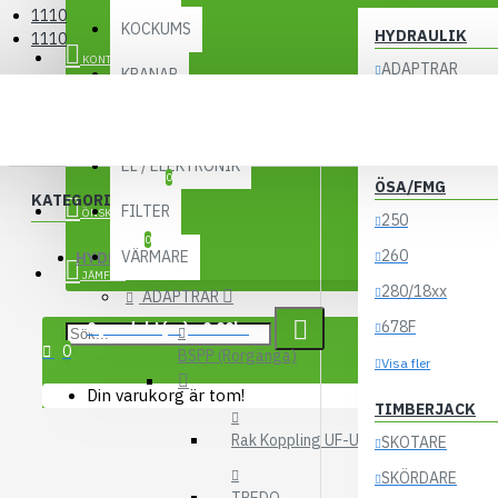
1110
KOCKUMS
HYDRAULIK
1110
KONTO
ADAPTRAR
KRANAR
LASTBILSHYDRA
1110
UTBYTESENHETER
ACKUMULATORE
EL / ELEKTRONIK
0
ÖSA/FMG
KATEGORIER
FILTER
ÖNSKELISTA
250
0
260
VÄRMARE
HYDRAULIK
JÄMFÖR
280/18xx
ADAPTRAR
678F
0 produkt(er) - 0.00kr
0
BSPP (Rörgänga)
Visa fler
Din varukorg är tom!
TIMBERJACK
Rak Koppling UF-UF
SKOTARE
SKÖRDARE