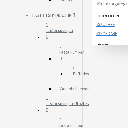
TREDO
Skördaraggrega
LASTBILSHYDRAULIK
JOHN DEERE
SKOTARE
Lastbilspumpar
SKÖRDARE
HEMEK
Fasta Pumpar
ELSYSTEM
ÖVRIGA DELAR
Enflödes
KOCKUMS
83-35
Variabla Pumpar
84-35
85-35
Lastbilspumpar Utbytes
KRANAR
ÖSA
Fasta Pumpar