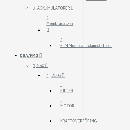
ACKUMULATORER
Membranackar
ELM Membranackumulatorer
ÖSA/FMG
250
250S
FILTER
MOTOR
KRAFTÖVERFÖRING