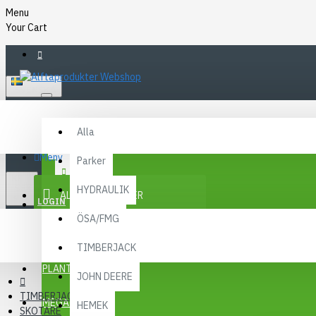
Menu
Your Cart
SVENSKA
Alla
Alla
FAQ
Meny
Parker
KR
KONTAKT
SEK
HYDRAULIK
ALLA KATEGORIER
SEK
LOGIN
ÖSA/FMG
REGISTER
KAMPANJER
TIMBERJACK
Menu
PLANTMA X
JOHN DEERE
TIMBERJACK
MEGA MENY
HEMEK
SKOTARE