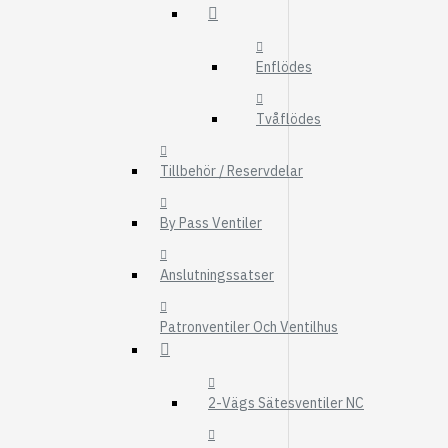
FMG
UTBYTESENHET
Enflödes
ELSYSTEM
HYDRAULIK
Tvåflödes
EL / ELEKTRONI
Tillbehör / Reservdelar
KABEL
KONTAKTDON
By Pass Ventiler
STRÖMSTÄLLAR
Anslutningssatser
RELÄER
Visa fler
Patronventiler Och Ventilhus
FILTER
LUFTFILTER
2-Vägs Sätesventiler NC
BRÄNSLEFILTER