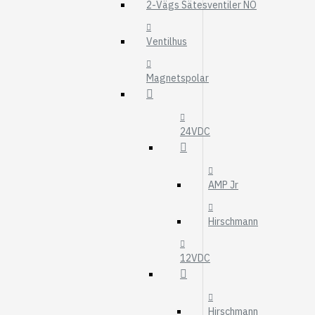
MOTOROLJEFIL
2-Vägs Sätesventiler NO
HYDRAULFILTER
Ventilhus
Visa fler
Magnetspolar
VÄRMARE
WEBASTO
EBERSPÄCHER
24VDC
AMP Jr
Hirschmann
12VDC
Hirschmann