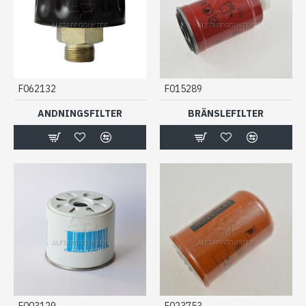
F062132
F015289
ANDNINGSFILTER
BRÄNSLEFILTER
F003129
F023753