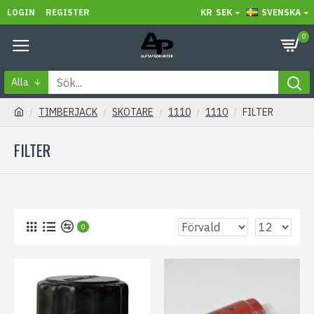
LOGIN
REGISTER
KR
SEK
SVENSKA
0
Alla
TIMBERJACK
SKOTARE
1110
1110
FILTER
FILTER
0