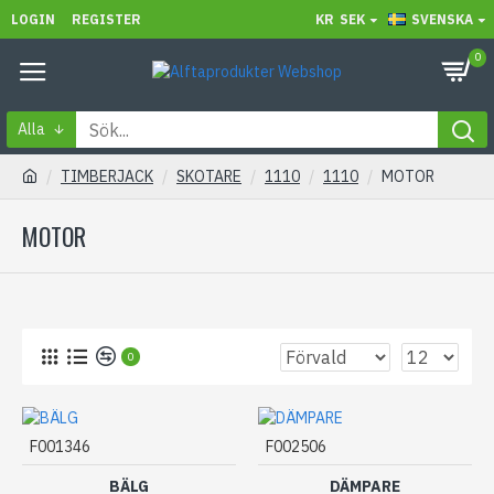
LOGIN
REGISTER
KR
SEK
SVENSKA
0
Alla
TIMBERJACK
SKOTARE
1110
1110
MOTOR
MOTOR
0
F001346
F002506
BÄLG
DÄMPARE