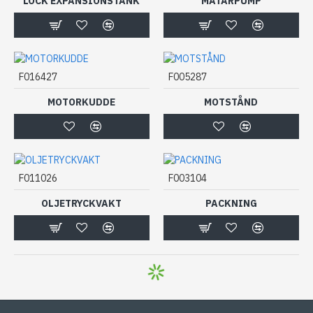
LOCK EXPANSIONSTANK
MATARPUMP
F016427
F005287
MOTORKUDDE
MOTSTÅND
F011026
F003104
OLJETRYCKVAKT
PACKNING