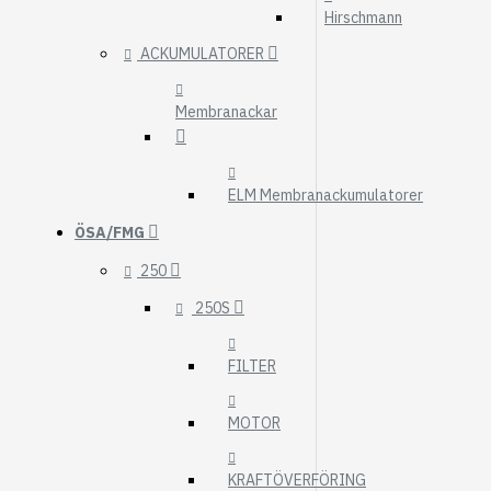
Hirschmann
ACKUMULATORER
Membranackar
ELM Membranackumulatorer
ÖSA/FMG
250
250S
FILTER
MOTOR
KRAFTÖVERFÖRING