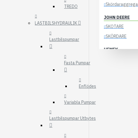
Skördaraggrega
TREDO
JOHN DEERE
LASTBILSHYDRAULIK
SKOTARE
SKÖRDARE
Lastbilspumpar
HEMEK
ELSYSTEM
Fasta Pumpar
ÖVRIGA DELAR
KOCKUMS
Enflödes
83-35
84-35
Variabla Pumpar
85-35
Lastbilspumpar Utbytes
KRANAR
ÖSA