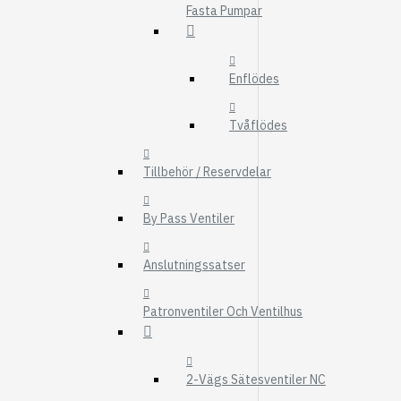
Fasta Pumpar
FMG
UTBYTESENHET
ELSYSTEM
Enflödes
HYDRAULIK
Tvåflödes
EL / ELEKTRONI
KABEL
Tillbehör / Reservdelar
KONTAKTDON
By Pass Ventiler
STRÖMSTÄLLAR
RELÄER
Anslutningssatser
Visa fler
Patronventiler Och Ventilhus
FILTER
LUFTFILTER
BRÄNSLEFILTER
2-Vägs Sätesventiler NC