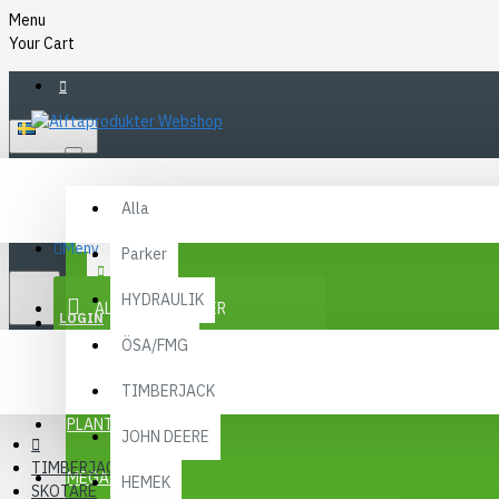
Menu
Your Cart
SVENSKA
Alla
Alla
FAQ
Meny
Parker
KR
KONTAKT
SEK
HYDRAULIK
ALLA KATEGORIER
SEK
LOGIN
ÖSA/FMG
REGISTER
KAMPANJER
TIMBERJACK
Menu
PLANTMA X
JOHN DEERE
TIMBERJACK
MEGA MENY
HEMEK
SKOTARE