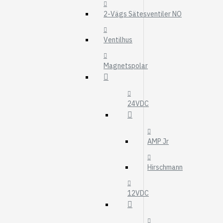
MOTOROLJEFIL
2-Vägs Sätesventiler NO
HYDRAULFILTER
Visa fler
Ventilhus
VÄRMARE
Magnetspolar
WEBASTO
EBERSPÄCHER
24VDC
AMP Jr
Hirschmann
12VDC