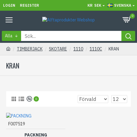
LOGIN
REGISTER
KR
SEK
SVENSKA
0
Alla
TIMBERJACK
SKOTARE
1110
1110C
KRAN
KRAN
0
F007519
PACKNING